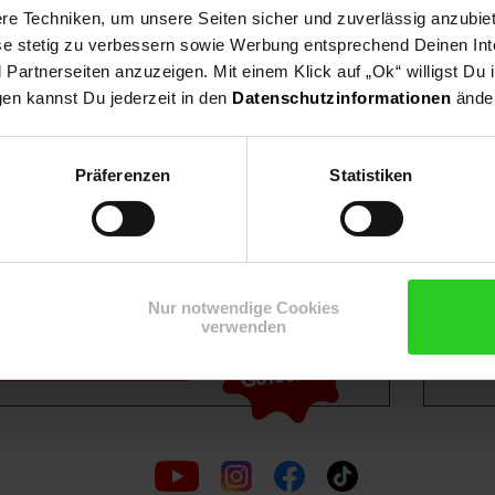
e Techniken, um unsere Seiten sicher und zuverlässig anzubiet
ese stetig zu verbessern sowie Werbung entsprechend Deinen In
artnerseiten anzuzeigen. Mit einem Klick auf „Ok“ willigst Du
gen kannst Du jederzeit in den
Datenschutzinformationen
änder
Shop
Weinwelt
Rezeptwelt
Net
Präferenzen
Statistiken
Nur notwendige Cookies
15€
**
verwenden
m Newsletter anmelden
Gutschein
Folge
uns