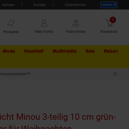
Karriere
Kontakt
Unternehmen
0
Artikel
Mein Konto
Filiale finden
Warenkorb
Prospekte
Mode
Haushalt
Multimedia
Sale
Externer Li
Reisen
chnung bezahlen***
icht Minou 3-teilig 10 cm grün-
or für Weihnachten
(Produkt aktue