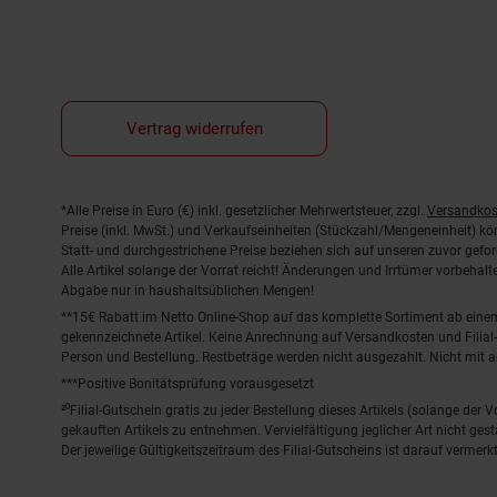
Vertrag widerrufen
Fußnoten
*Alle Preise in Euro (€) inkl. gesetzlicher Mehrwertsteuer, zzgl.
Versandkos
Preise (inkl. MwSt.) und Verkaufseinheiten (Stückzahl/Mengeneinheit) k
Statt- und durchgestrichene Preise beziehen sich auf unseren zuvor gefor
Alle Artikel solange der Vorrat reicht! Änderungen und Irrtümer vorbeha
Abgabe nur in haushaltsüblichen Mengen!
**15€ Rabatt im Netto Online-Shop auf das komplette Sortiment ab ein
gekennzeichnete Artikel. Keine Anrechnung auf Versandkosten und Filial-
Person und Bestellung. Restbeträge werden nicht ausgezahlt. Nicht mit 
***Positive Bonitätsprüfung vorausgesetzt
²⁰Filial-Gutschein gratis zu jeder Bestellung dieses Artikels (solange der
gekauften Artikels zu entnehmen. Vervielfältigung jeglicher Art nicht ge
Der jeweilige Gültigkeitszeitraum des Filial-Gutscheins ist darauf vermerkt