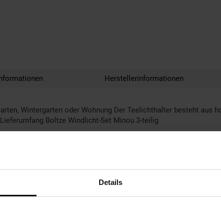
nformationen
Herstellerinformationen
 Garten, Wintergarten oder Wohnung Der Teelichthalter besteht aus 
ieferumfang Boltze Windlicht-Set Minou 3-teilig
Details