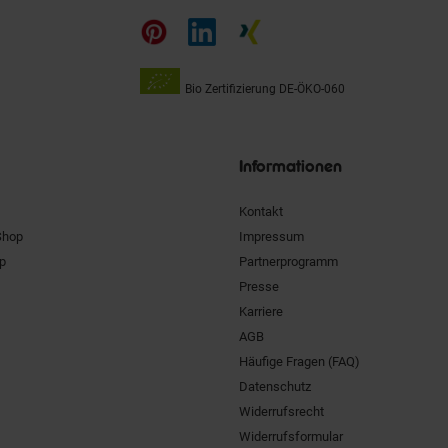
auf
Bio Zertifizierung
DE-ÖKO-060
Unsere
Siegel
Informationen
Kontakt
Shop
Impressum
pp
Partnerprogramm
Presse
Karriere
AGB
Häufige Fragen (FAQ)
Datenschutz
Widerrufsrecht
Widerrufsformular