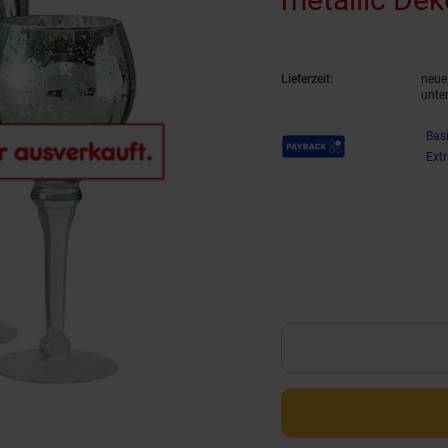
Lieferzeit:
neue 
unte
Payback Punkte
Bas
Ext