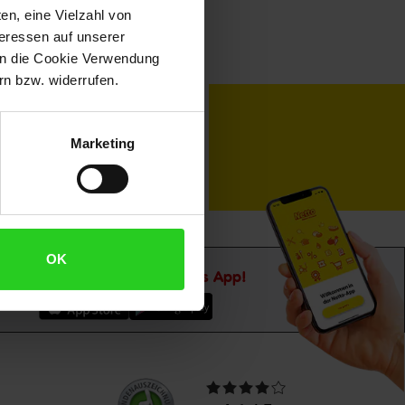
en, eine Vielzahl von
teressen auf unserer
 in die Cookie Verwendung
n bzw. widerrufen.
toKOM
Karriere
Marketing
OK
Downloade die
Netto plus App!
Unsere
Durchschnittliche
Kundenbewertungen
Bewertungen