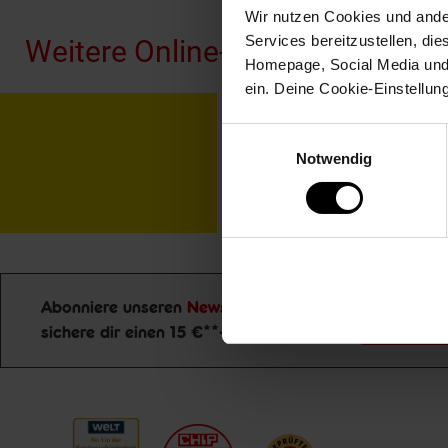
Wir nutzen Cookies und ander
Services bereitzustellen, di
Weitere Online-Angebote
Homepage, Social Media und P
ein. Deine Cookie-Einstellun
Netto Reisen
TV-
Einwilligungsauswahl
Notwendig
Abonniere unseren
Newsletter
und
Jetzt zu
sichere dir einen 15 €**-Gutschein!
Newsletter Anmeldung