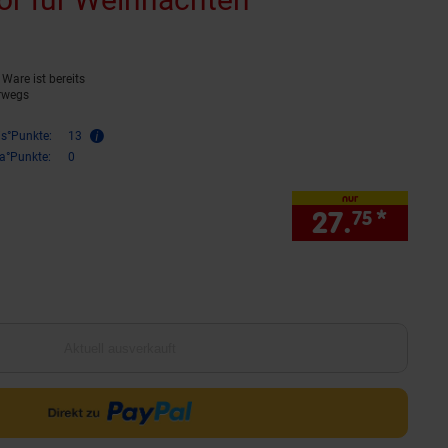
Ware ist bereits
rwegs
is°Punkte:
13
ra°Punkte:
0
nur
27.
*
nur 
75
Aktuell ausverkauft