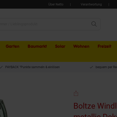
Über Netto
Verantwortung
Garten
Baumarkt
Solar
Wohnen
Freizeit
PAYBACK °Punkte sammeln & einlösen
bequem per Re
ht Minou 3-teilig 10 cm grün-metallic Dekor für Weihnachten
Boltze Windl
metallic Dek