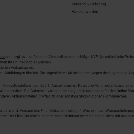
Versand & Lieferung
Händler werden
ten
und zzgl. evtl. anfallender Versandkostenzuschläge. UVP: Unverbindliche Preis
önnen im Online-Shop abweichen.
derten Verkaufspreis.
lten. Abbildungen ähnlich. Die abgebildeten Artikel können wegen des begrenzten A
em Mindestbestellwert von 200 €. Ausgenommen: Kategorie Multimedia, Gutscheine
Abholservices. Der Gutschein wird nur einmalig an Neuanmelder für den Online-Shop
anderen Aktionsvorteilen (PAYBACK oder sonstige Shop-Aktionen) kombinierbar.
 Vorrat reicht). Versand des Filial-Gutscheins erfolgt 4 Wochen nach Warenanlieferung
stattet. Der Filial-Gutschein ist ohne Mindesteinkaufswert einlösbar. Nicht mit and
.