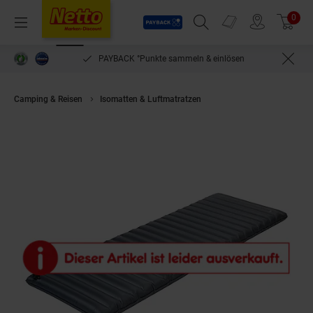
Payback
Prospekte
0
Arti
Menü
Suchfeld einblenden
Filiale finden
Warenkorb
PAYBACK °Punkte sammeln & einlösen
Camping & Reisen
Isomatten & Luftmatratzen
BO-CAMP Luftbett Deluxe