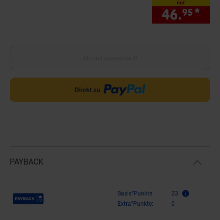
nur
46.
*
nur
95
Aktuell ausverkauft
PAYBACK
Payback Punkte
Basis°Punkte:
23
Extra°Punkte:
0