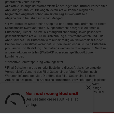
geforderten Verkaufspreis.
Alle Artikel solange der Vorrat reicht! Änderungen und Irrtümer vorbehalten.
Abbildungen ähnlich. Die abgebildeten Artikel können wegen des
begrenzten Angebots schon am ersten Tag ausverkauft sein.
Abgabe nur in haushaltsüblichen Mengen!
**15€ Rabatt im Netto Online-Shop auf das komplette Sortiment ab einem
Mindestbestellwert von 200 €. Ausgenommen: Kategorie Multimedia,
Gutscheine, Bücher und Pre- & Anfangsmilchnahrung sowie gesondert
gekennzeichnete Artikel. Keine Anrechnung auf Versandkosten und Filial-
Abholservices. Der Gutschein wird nur einmalig an Neuanmelder für den
Online-Shop-Newsletter versendet. Nur online einlösbar. Nur ein Gutschein
pro Person und Bestellung. Restbeträge werden nicht ausgezahlt. Nicht mit
anderen Aktionsvorteilen (PAYBACK oder sonstige Shop-Aktionen)
kombinierbar.
***Positive Bonitätsprüfung vorausgesetzt
²⁰Filial-Gutschein gratis zu jeder Bestellung dieses Artikels (solange der
Vorrat reicht). Versand des Filial-Gutscheins erfolgt 4 Wochen nach
Warenanlieferung per Mail. Die Höhe des Filial-Gutscheins ist dem
Artikelbild des gekauften Artikels zu entnehmen. Vervielfältigung jeglicher
Art nicht gestattet. Der Filial-Gutschein ist ohne Mindesteinkaufswert
einlösbar. Nicht mit anderen Aktionsvorteilen (PAYBACK oder sonstige
Fenster schliess
Shop-Aktionen) kombinierbar. Der jeweilige Gültigkeitszeitraum des Filial-
Nur noch wenig Bestand!
Gutscheins ist darauf vermerkt.
Der Bestand dieses Artikels ist
gering.