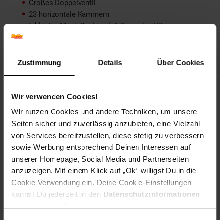
Großes Doppelventil
23 horizontale Kammern
Inklusive Mesh-Packsack & Reperatur-Kit
Dicke: 10 cm
Liegefläche: 200 x 70 cm
Packmaß: 29 x Ø15 cm
Zustimmung
Details
Über Cookies
Material: Robustes 190T Polyester
Gewicht: ca. 1,47 kg
Farbe: Anthrazit
Wir verwenden Cookies!
Wir nutzen Cookies und andere Techniken, um unsere
Artikelnummer: 2168489000
Seiten sicher und zuverlässig anzubieten, eine Vielzahl
EAN: 8712013066103
Artikel gehört zur Kategorie:
Isomatten & Luftmatratzen
von Services bereitzustellen, diese stetig zu verbessern
sowie Werbung entsprechend Deinen Interessen auf
unserer Homepage, Social Media und Partnerseiten
anzuzeigen. Mit einem Klick auf „Ok“ willigst Du in die
Cookie Verwendung ein. Deine Cookie-Einstellungen
Versandinformationen
kannst Du jederzeit in den
Datenschutzinformationen
ändern bzw. widerrufen.
Herstellerinformationen