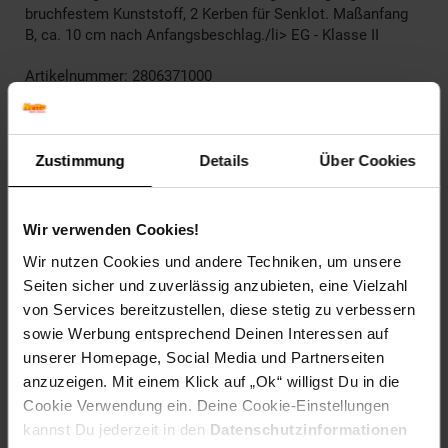
bruchfestem Kunststoff, 2 Kerben für Senklot. Maßanfang
B, ca. 10 cm nach Anfangsbeschlag./li> EG - Klasse II
Artikelnummer: 2806371000
EAN: 4007368082101
Artikel gehört zur Kategorie:
Weiteres Werkzeug
Zustimmung
Details
Über Cookies
Versandinformationen
Wir verwenden Cookies!
Wir nutzen Cookies und andere Techniken, um unsere
Herstellerinformationen
Seiten sicher und zuverlässig anzubieten, eine Vielzahl
von Services bereitzustellen, diese stetig zu verbessern
sowie Werbung entsprechend Deinen Interessen auf
unserer Homepage, Social Media und Partnerseiten
anzuzeigen. Mit einem Klick auf „Ok“ willigst Du in die
Fußzeile
Weitere Online-Angebote
Cookie Verwendung ein. Deine Cookie-Einstellungen
kannst Du jederzeit in den
Datenschutzinformationen