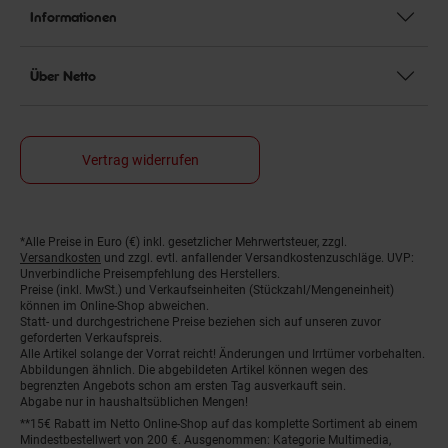
Informationen
Über Netto
Vertrag widerrufen
*Alle Preise in Euro (€) inkl. gesetzlicher Mehrwertsteuer, zzgl.
Fußnoten
Versandkosten
und zzgl. evtl. anfallender Versandkostenzuschläge. UVP:
Unverbindliche Preisempfehlung des Herstellers.
Preise (inkl. MwSt.) und Verkaufseinheiten (Stückzahl/Mengeneinheit)
können im Online-Shop abweichen.
Statt- und durchgestrichene Preise beziehen sich auf unseren zuvor
geforderten Verkaufspreis.
Alle Artikel solange der Vorrat reicht! Änderungen und Irrtümer vorbehalten.
Abbildungen ähnlich. Die abgebildeten Artikel können wegen des
begrenzten Angebots schon am ersten Tag ausverkauft sein.
Abgabe nur in haushaltsüblichen Mengen!
**15€ Rabatt im Netto Online-Shop auf das komplette Sortiment ab einem
Mindestbestellwert von 200 €. Ausgenommen: Kategorie Multimedia,