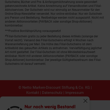
Gutscheine, Bücher und Pre- & Anfangsmilchnahrung sowie gesondert
gekennzeichnete Artikel. Keine Anrechnung auf Versandkosten und Filial-
Abholservices. Der Gutschein wird nur einmalig an Neuanmelder für den
Online-Shop-Newsletter versendet. Nur online einlösbar. Nur ein Gutschein
pro Person und Bestellung. Restbeträge werden nicht ausgezahlt. Nicht mit
anderen Aktionsvorteilen (PAYBACK oder sonstige Shop-Aktionen)
kombinierbar.
***Positive Bonitätsprüfung vorausgesetzt
²⁰Filial-Gutschein gratis zu jeder Bestellung dieses Artikels (solange der
Vorrat reicht). Versand des Filial-Gutscheins erfolgt 4 Wochen nach
Warenanlieferung per Mail. Die Höhe des Filial-Gutscheins ist dem
Artikelbild des gekauften Artikels zu entnehmen. Vervielfältigung jeglicher
Art nicht gestattet. Der Filial-Gutschein ist ohne Mindesteinkaufswert
einlösbar. Nicht mit anderen Aktionsvorteilen (PAYBACK oder sonstige
Shop-Aktionen) kombinierbar. Der jeweilige Gültigkeitszeitraum des Filial-
Gutscheins ist darauf vermerkt.
© Netto Marken-Discount Stiftung & Co. KG |
Kontakt
|
Datenschutz
|
Impressum
Fenster schliess
Nur noch wenig Bestand!