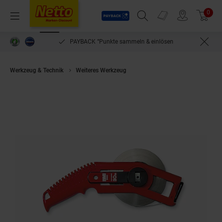
Payback
Prospekte
0
Arti
Menü
Suchfeld einblenden
Filiale finden
Warenkorb
PAYBACK °Punkte sammeln & einlösen
Werkzeug & Technik
Weiteres Werkzeug
BMI Pontarit-Bandmaß, rostfrei