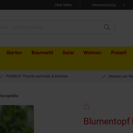
Über Netto
Verantwortung
Garten
Baumarkt
Solar
Wohnen
Freizeit
PAYBACK °Punkte sammeln & einlösen
bequem per Re
flanzgefäße
Blumentopf Flowerclip 3-er Set
Blumentopf F