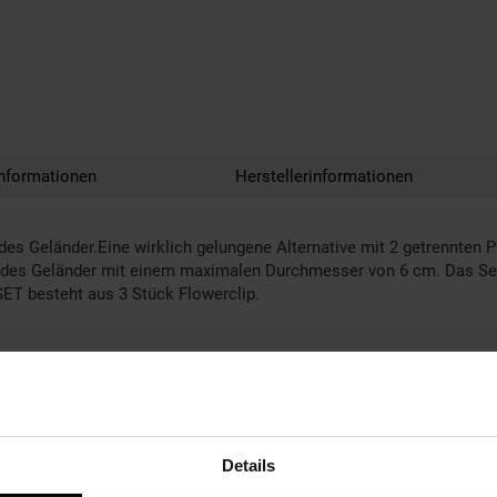
nformationen
Herstellerinformationen
edes Geländer.Eine wirklich gelungene Alternative mit 2 getrennt
edes Geländer mit einem maximalen Durchmesser von 6 cm. Das Set 
SET besteht aus 3 Stück Flowerclip.
Details