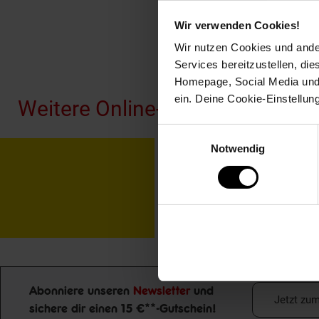
Wir verwenden Cookies!
Wir nutzen Cookies und ander
Fußzeile
Services bereitzustellen, di
Homepage, Social Media und P
ein. Deine Cookie-Einstellun
Weitere Online-Angebote
Einwilligungsauswahl
Notwendig
Netto Reisen
TV-
Abonniere unseren
Newsletter
und
Jetzt zu
sichere dir einen 15 €**-Gutschein!
Newsletter Anmeldung