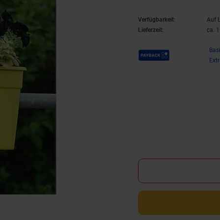
Verfügbarkeit:
Auf 
Lieferzeit:
ca. 
Payback Punkte
Bas
Ext