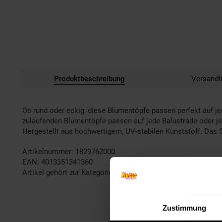
Produktbeschreibung
Versandi
Ob rund oder eckig, diese Blumentöpfe passen perfekt auf j
zulaufenden Blumentöpfe passen auf jede Balustrade oder j
Hergestellt aus hochwertigem, UV-stabilen Kunststoff. Das 
Artikelnummer: 1829762000
EAN: 4013351341360
Artikel gehört zur Kategorie:
Blumentöpfe & Pflanzgefäße
Zustimmung