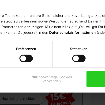
e Techniken, um unsere Seiten sicher und zuverlässig anzubiet
ese stetig zu verbessern sowie Werbung entsprechend Deinen In
artnerseiten anzuzeigen. Mit einem Klick auf „Ok“ willigst Du
gen kannst Du jederzeit in den
Datenschutzinformationen
änder
Präferenzen
Statistiken
Shop
Weinwelt
Rezeptwelt
Net
Nur notwendige Cookies
verwenden
15€
**
m Newsletter anmelden
Gutschein