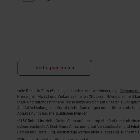
Vertrag widerrufen
Fußnoten
*Alle Preise in Euro (€) inkl. gesetzlicher Mehrwertsteuer, zzgl.
Versandkos
Preise (inkl. MwSt.) und Verkaufseinheiten (Stückzahl/Mengeneinheit) k
Statt- und durchgestrichene Preise beziehen sich auf unseren zuvor gefor
Alle Artikel solange der Vorrat reicht! Änderungen und Irrtümer vorbeha
Abgabe nur in haushaltsüblichen Mengen!
**15€ Rabatt im Netto Online-Shop auf das komplette Sortiment ab ein
gekennzeichnete Artikel. Keine Anrechnung auf Versandkosten und Filial-
Person und Bestellung. Restbeträge werden nicht ausgezahlt. Nicht mit 
***Positive Bonitätsprüfung vorausgesetzt