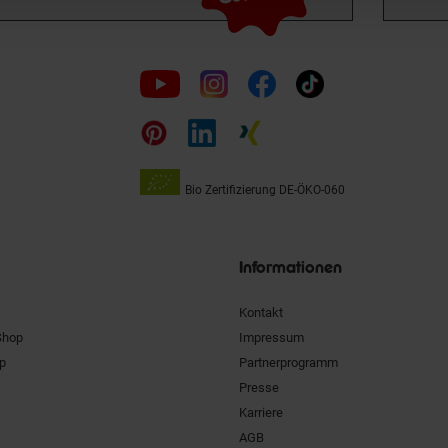
Folge
uns
auf
Bio Zertifizierung
DE-ÖKO-060
Unsere
Siegel
Informationen
Kontakt
Shop
Impressum
pp
Partnerprogramm
Presse
Karriere
AGB