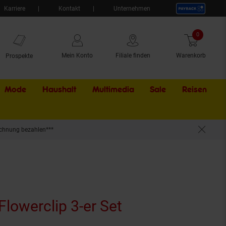
Karriere
Kontakt
Unternehmen
0
Artikel
Mein Konto
Filiale finden
Warenkorb
Prospekte
Mode
Haushalt
Multimedia
Sale
Externer Li
Reisen
chnung bezahlen***
lowerclip 3-er Set