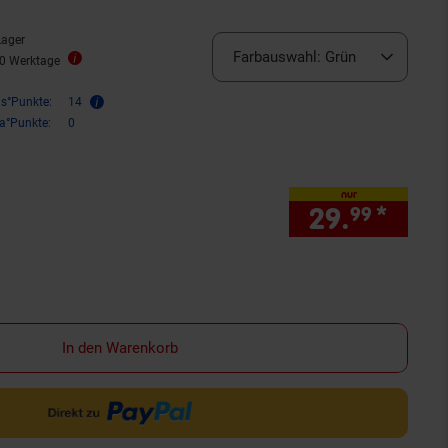
Lager
Farbauswahl:
Grün
10 Werktage
is°Punkte:
14
ra°Punkte:
0
nur
29.
*
nur 
99
In den Warenkorb