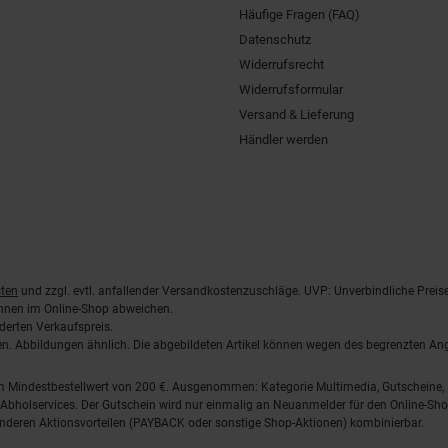
Häufige Fragen (FAQ)
Datenschutz
Widerrufsrecht
Widerrufsformular
Versand & Lieferung
Händler werden
ten
und zzgl. evtl. anfallender Versandkostenzuschläge. UVP: Unverbindliche Preis
önnen im Online-Shop abweichen.
derten Verkaufspreis.
lten. Abbildungen ähnlich. Die abgebildeten Artikel können wegen des begrenzten A
em Mindestbestellwert von 200 €. Ausgenommen: Kategorie Multimedia, Gutscheine
Abholservices. Der Gutschein wird nur einmalig an Neuanmelder für den Online-Shop
anderen Aktionsvorteilen (PAYBACK oder sonstige Shop-Aktionen) kombinierbar.