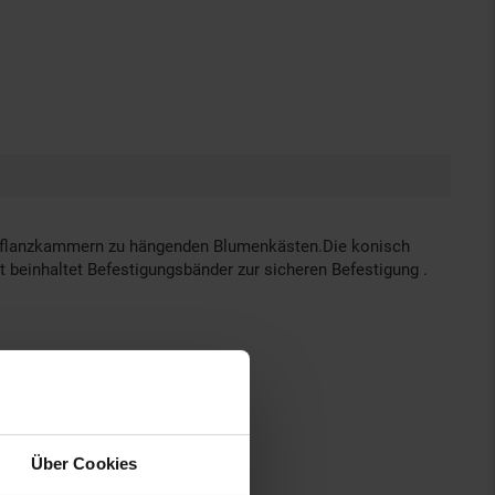
en Pflanzkammern zu hängenden Blumenkästen.Die konisch
beinhaltet Befestigungsbänder zur sicheren Befestigung .
Über Cookies