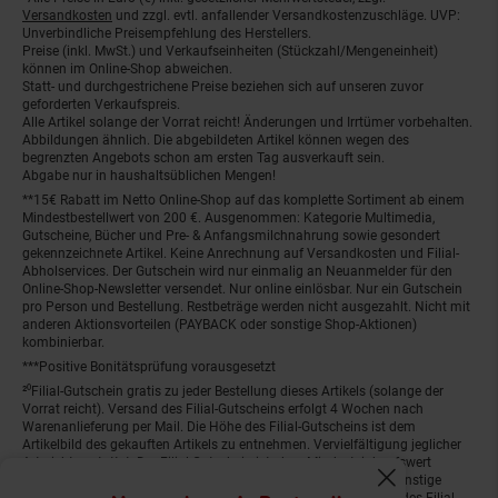
Fußnoten
Versandkosten
und zzgl. evtl. anfallender Versandkostenzuschläge. UVP:
Unverbindliche Preisempfehlung des Herstellers.
Preise (inkl. MwSt.) und Verkaufseinheiten (Stückzahl/Mengeneinheit)
können im Online-Shop abweichen.
Statt- und durchgestrichene Preise beziehen sich auf unseren zuvor
geforderten Verkaufspreis.
Alle Artikel solange der Vorrat reicht! Änderungen und Irrtümer vorbehalten.
Abbildungen ähnlich. Die abgebildeten Artikel können wegen des
begrenzten Angebots schon am ersten Tag ausverkauft sein.
Abgabe nur in haushaltsüblichen Mengen!
**15€ Rabatt im Netto Online-Shop auf das komplette Sortiment ab einem
Mindestbestellwert von 200 €. Ausgenommen: Kategorie Multimedia,
Gutscheine, Bücher und Pre- & Anfangsmilchnahrung sowie gesondert
gekennzeichnete Artikel. Keine Anrechnung auf Versandkosten und Filial-
Abholservices. Der Gutschein wird nur einmalig an Neuanmelder für den
Online-Shop-Newsletter versendet. Nur online einlösbar. Nur ein Gutschein
pro Person und Bestellung. Restbeträge werden nicht ausgezahlt. Nicht mit
anderen Aktionsvorteilen (PAYBACK oder sonstige Shop-Aktionen)
kombinierbar.
***Positive Bonitätsprüfung vorausgesetzt
²⁰Filial-Gutschein gratis zu jeder Bestellung dieses Artikels (solange der
Vorrat reicht). Versand des Filial-Gutscheins erfolgt 4 Wochen nach
Warenanlieferung per Mail. Die Höhe des Filial-Gutscheins ist dem
Artikelbild des gekauften Artikels zu entnehmen. Vervielfältigung jeglicher
Art nicht gestattet. Der Filial-Gutschein ist ohne Mindesteinkaufswert
einlösbar. Nicht mit anderen Aktionsvorteilen (PAYBACK oder sonstige
Fenster schliess
Shop-Aktionen) kombinierbar. Der jeweilige Gültigkeitszeitraum des Filial-