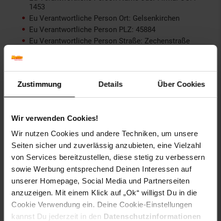
1453
Eu Verantwortliche Person Ort: Gelsenkirchen
Eu Verantwortliche Person PLZ: 45884
Eu Verantwortliche Person Straße: Zechenstraße
geschlecht: Unix
Gewählte Variante:
Zustimmung
Details
Über Cookies
Farbe: Schwarz
Größe: OneSize
Wir verwenden Cookies!
Artikelnummer: 2525724000
Wir nutzen Cookies und andere Techniken, um unsere
EAN: 4255698201390
Seiten sicher und zuverlässig anzubieten, eine Vielzahl
Artikel gehört zur Kategorie:
Kopfhörer
von Services bereitzustellen, diese stetig zu verbessern
sowie Werbung entsprechend Deinen Interessen auf
unserer Homepage, Social Media und Partnerseiten
anzuzeigen. Mit einem Klick auf „Ok“ willigst Du in die
Versandinformationen
Cookie Verwendung ein. Deine Cookie-Einstellungen
kannst Du jederzeit in den
Datenschutzinformationen