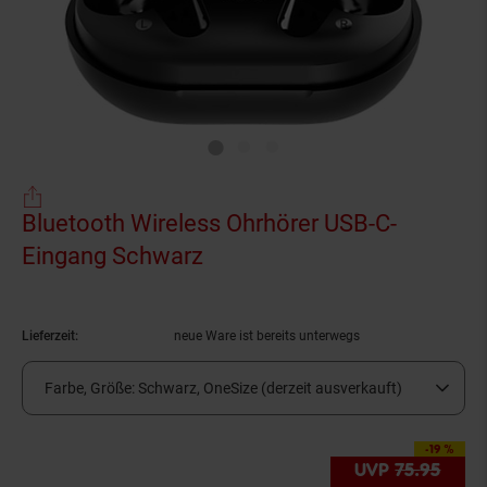
Bluetooth Wireless Ohrhörer USB-C-
Eingang Schwarz
(Produkt aktuell ausverkau
Lieferzeit:
neue Ware ist bereits unterwegs
Farbe, Größe:
Schwarz, OneSize (derzeit ausverkauft)
-19 %
Sie Sparen 19 Prozen
UVP
75.
95
UVP :