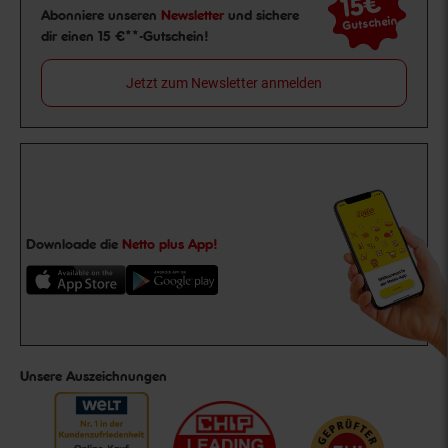
15€
**
Newsletter Anmeldung
Abonniere unseren
Newsletter
und sichere
Gutschein
dir einen 15 €**-Gutschein!
Jetzt zum Newsletter anmelden
Downloade die
Netto plus App!
Unsere Auszeichnungen