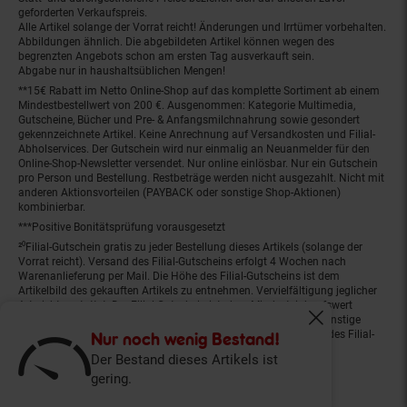
geforderten Verkaufspreis.
Alle Artikel solange der Vorrat reicht! Änderungen und Irrtümer vorbehalten.
Abbildungen ähnlich. Die abgebildeten Artikel können wegen des
begrenzten Angebots schon am ersten Tag ausverkauft sein.
Abgabe nur in haushaltsüblichen Mengen!
**15€ Rabatt im Netto Online-Shop auf das komplette Sortiment ab einem
Mindestbestellwert von 200 €. Ausgenommen: Kategorie Multimedia,
Gutscheine, Bücher und Pre- & Anfangsmilchnahrung sowie gesondert
gekennzeichnete Artikel. Keine Anrechnung auf Versandkosten und Filial-
Abholservices. Der Gutschein wird nur einmalig an Neuanmelder für den
Online-Shop-Newsletter versendet. Nur online einlösbar. Nur ein Gutschein
pro Person und Bestellung. Restbeträge werden nicht ausgezahlt. Nicht mit
anderen Aktionsvorteilen (PAYBACK oder sonstige Shop-Aktionen)
kombinierbar.
***Positive Bonitätsprüfung vorausgesetzt
²⁰Filial-Gutschein gratis zu jeder Bestellung dieses Artikels (solange der
Vorrat reicht). Versand des Filial-Gutscheins erfolgt 4 Wochen nach
Warenanlieferung per Mail. Die Höhe des Filial-Gutscheins ist dem
Artikelbild des gekauften Artikels zu entnehmen. Vervielfältigung jeglicher
Art nicht gestattet. Der Filial-Gutschein ist ohne Mindesteinkaufswert
einlösbar. Nicht mit anderen Aktionsvorteilen (PAYBACK oder sonstige
Fenster schliess
Shop-Aktionen) kombinierbar. Der jeweilige Gültigkeitszeitraum des Filial-
Nur noch wenig Bestand!
Gutscheins ist darauf vermerkt.
Der Bestand dieses Artikels ist
gering.