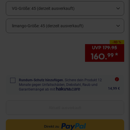
VG-Größe:
45 (derzeit ausverkauft)
limango-Größe:
45 (derzeit ausverkauft)
-10 %
Sie Sparen 10 Prozent,
UVP
179.
95
UVP :
160.
*
Sie
99
Rundum-Schutz hinzufügen.
Sichere dein Produkt 12
Monate gegen Unfallschäden, Diebstahl, Raub und
14,99 €
Garantiemängel ab mit
Aktuell ausverkauft