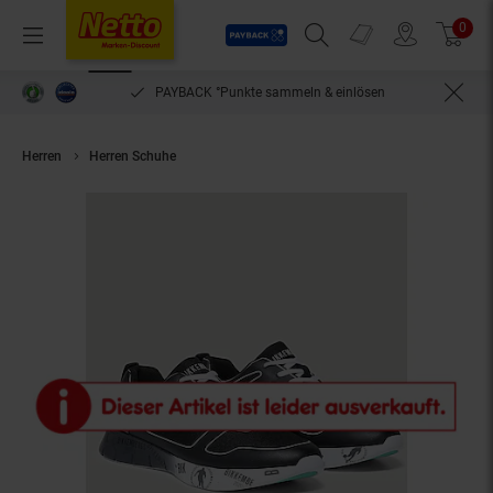
Payback
Prospekte
0
Arti
Menü
Suchfeld einblenden
Filiale finden
Warenkorb
PAYBACK °Punkte sammeln & einlösen
Herren
Herren Schuhe
BIKKEMBERGS Schuhe Sneaker Flavio Logo Applik