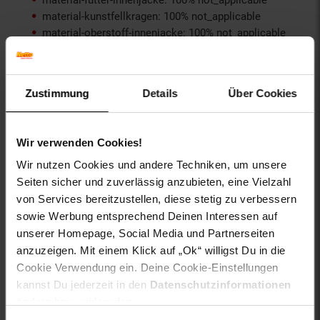
material-kunstfellkragen: 100% not_applicable
material-oberstoff-innenjacke: 100% not_applicable
material-oberstoff-innenseite: 100% not_applicable
material-oberstoff-mittlere-schicht: 100%
not_applicable
Zustimmung
Details
Über Cookies
material-oberstoff-mittlerer-teil: 100% not_applicable
material-oberstoff-oberer-teil: 100% not_applicable
material-oberstoff-rueckseite: 100% not_applicable
Wir verwenden Cookies!
material-verzierung: 100% not_applicable
material_futter: Textil
Wir nutzen Cookies und andere Techniken, um unsere
oberstoff_unterer_teil: 100% not_applicable
Seiten sicher und zuverlässig anzubieten, eine Vielzahl
otto-anlaesse: Sportmode, Streetwear, Basic
von Services bereitzustellen, diese stetig zu verbessern
otto-applikationen: Brandlabel innen, Markenlabel,
sowie Werbung entsprechend Deinen Interessen auf
Logoschriftzug, Logodruck
unserer Homepage, Social Media und Partnerseiten
otto-optik: unifarben
anzuzeigen. Mit einem Klick auf „Ok“ willigst Du in die
otto-verschlussdetails: nicht verstellbar, nicht
Cookie Verwendung ein. Deine Cookie-Einstellungen
elastisch
proftextilpflege: Keine chemische Reinigung möglich
kannst Du jederzeit in den
Datenschutzinformationen
sleeve_material: 100% not_applicable
ändern bzw. widerrufen.
sohle_material: Kunststoff