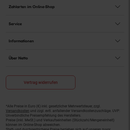
Zahlarten im Online-Shop
Service
Informationen
Über Netto
Vertrag widerrufen
*Alle Preise in Euro (€) inkl. gesetzlicher Mehrwertsteuer, zzgl.
Fußnoten
Versandkosten
und zzgl. evtl. anfallender Versandkostenzuschläge. UVP:
Unverbindliche Preisempfehlung des Herstellers.
Preise (inkl. MwSt.) und Verkaufseinheiten (Stückzahl/Mengeneinheit)
können im Online-Shop abweichen.
Statt- und durchgestrichene Preise beziehen sich auf unseren zuvor