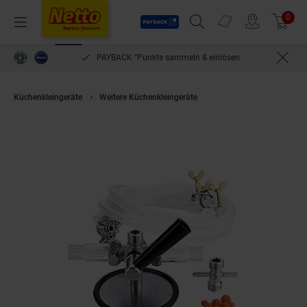
Payback
Prospekte
0
Arti
Menü
Suchfeld einblenden
Filiale finden
Warenkorb
PAYBACK °Punkte sammeln & einlösen
Küchenkleingeräte
Weitere Küchenkleingeräte
Bierleitungsreinigungsge