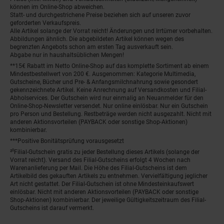
können im Online-Shop abweichen.
Statt- und durchgestrichene Preise beziehen sich auf unseren zuvor
geforderten Verkaufspreis.
Alle Artikel solange der Vorrat reicht! Änderungen und Irrtümer vorbehalten.
Abbildungen ähnlich. Die abgebildeten Artikel können wegen des
begrenzten Angebots schon am ersten Tag ausverkauft sein.
Abgabe nur in haushaltsüblichen Mengen!
**15€ Rabatt im Netto Online-Shop auf das komplette Sortiment ab einem
Mindestbestellwert von 200 €. Ausgenommen: Kategorie Multimedia,
Gutscheine, Bücher und Pre- & Anfangsmilchnahrung sowie gesondert
gekennzeichnete Artikel. Keine Anrechnung auf Versandkosten und Filial-
Abholservices. Der Gutschein wird nur einmalig an Neuanmelder für den
Online-Shop-Newsletter versendet. Nur online einlösbar. Nur ein Gutschein
pro Person und Bestellung. Restbeträge werden nicht ausgezahlt. Nicht mit
anderen Aktionsvorteilen (PAYBACK oder sonstige Shop-Aktionen)
kombinierbar.
***Positive Bonitätsprüfung vorausgesetzt
²⁰Filial-Gutschein gratis zu jeder Bestellung dieses Artikels (solange der
Vorrat reicht). Versand des Filial-Gutscheins erfolgt 4 Wochen nach
Warenanlieferung per Mail. Die Höhe des Filial-Gutscheins ist dem
Artikelbild des gekauften Artikels zu entnehmen. Vervielfältigung jeglicher
Art nicht gestattet. Der Filial-Gutschein ist ohne Mindesteinkaufswert
einlösbar. Nicht mit anderen Aktionsvorteilen (PAYBACK oder sonstige
Shop-Aktionen) kombinierbar. Der jeweilige Gültigkeitszeitraum des Filial-
Gutscheins ist darauf vermerkt.