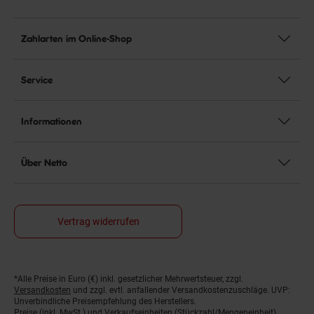
Zahlarten im Online-Shop
Service
Informationen
Über Netto
Vertrag widerrufen
*Alle Preise in Euro (€) inkl. gesetzlicher Mehrwertsteuer, zzgl.
Fußnoten
Versandkosten
und zzgl. evtl. anfallender Versandkostenzuschläge. UVP:
Unverbindliche Preisempfehlung des Herstellers.
Preise (inkl. MwSt.) und Verkaufseinheiten (Stückzahl/Mengeneinheit)