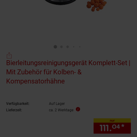
Bierleitungsreinigungsgerät Komplett-Set |
Mit Zubehör für Kolben- &
Kompensatorhähne
Verfügbarkeit:
Auf Lager
Lieferzeit:
ca. 2 Werktage
nur
111.
*
nur
04