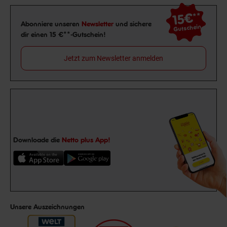
15€
**
Newsletter Anmeldung
Abonniere unseren
Newsletter
und sichere
Gutschein
dir einen 15 €**-Gutschein!
Jetzt zum Newsletter anmelden
Downloade die
Netto plus App!
Unsere Auszeichnungen