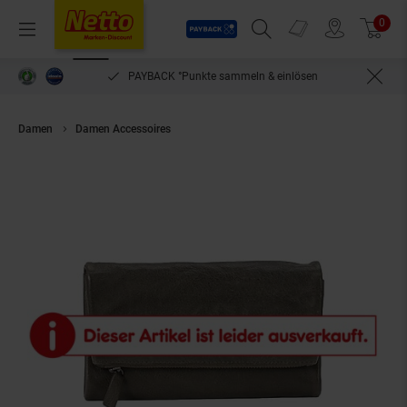
Payback
Prospekte
0
Arti
Menü
Suchfeld einblenden
Filiale finden
Warenkorb
PAYBACK °Punkte sammeln & einlösen
Damen
Damen Accessoires
Biba Geldbeutel Tombstone Portemonnaie