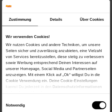
material-oberstoff-innenseite: 100% not_applicable
material-oberstoff-mittlere-schicht: 100%
not_applicable
material-oberstoff-mittlerer-teil: 100% not_applicable
Zustimmung
Details
Über Cookies
material-oberstoff-oberer-teil: 100% not_applicable
material-oberstoff-rueckseite: 100% not_applicable
material-verzierung: 100% not_applicable
Wir verwenden Cookies!
material_futter: 100% not_applicable
Wir nutzen Cookies und andere Techniken, um unsere
oberstoff_unterer_teil: 100% not_applicable
Seiten sicher und zuverlässig anzubieten, eine Vielzahl
otto-anlaesse: Basic
von Services bereitzustellen, diese stetig zu verbessern
otto-applikationen: Brandlabel innen, Logoschriftzug,
Logoprägung
sowie Werbung entsprechend Deinen Interessen auf
otto-material: Leder
unserer Homepage, Social Media und Partnerseiten
otto-optik: unifarben
anzuzeigen. Mit einem Klick auf „Ok“ willigst Du in die
proftextilpflege: Keine chemische Reinigung möglich
Cookie Verwendung ein. Deine Cookie-Einstellungen
sleeve_material: 100% not_applicable
kannst Du jederzeit in den
Datenschutzinformationen
trocknen: Tumblertrocknung nicht möglich
ändern bzw. widerrufen.
zweites-aussenmaterial: 100% not_applicable
Einwilligungsauswahl
Notwendig
Gewählte Variante: