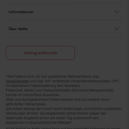
Informationen
Über Netto
Vertrag widerrufen
*Alle Preise in Euro (€) inkl. gesetzlicher Mehrwertsteuer, zzgl.
Fußnoten
Versandkosten
und zzgl. evtl. anfallender Versandkostenzuschläge. UVP:
Unverbindliche Preisempfehlung des Herstellers.
Preise (inkl. MwSt.) und Verkaufseinheiten (Stückzahl/Mengeneinheit)
können im Online-Shop abweichen.
Statt- und durchgestrichene Preise beziehen sich auf unseren zuvor
geforderten Verkaufspreis.
Alle Artikel solange der Vorrat reicht! Änderungen und Irrtümer vorbehalten.
Abbildungen ähnlich. Die abgebildeten Artikel können wegen des
begrenzten Angebots schon am ersten Tag ausverkauft sein.
Abgabe nur in haushaltsüblichen Mengen!
**15€ Rabatt im Netto Online-Shop auf das komplette Sortiment ab einem