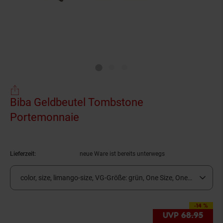
Biba Geldbeutel Tombstone
Portemonnaie
(Produkt aktuell ausverkauft)
Lieferzeit:
neue Ware ist bereits unterwegs
color, size, limango-size, VG-Größe:
grün, One Size, One ... (derzeit
-14 %
Sie Sparen 14 Prozen
UVP
68.
95
UVP 