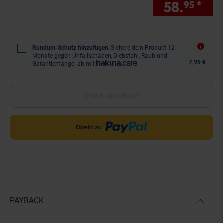
58.
*
Sie
95
Rundum-Schutz hinzufügen.
Sichere dein Produkt 12
Monate gegen Unfallschäden, Diebstahl, Raub und
7,99 €
Garantiemängel ab mit
Aktuell ausverkauft
PAYBACK