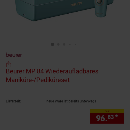
Beurer MP 84 Wiederaufladbares
Maniküre-/Pediküreset
(Produkt aktuell ausv
Lieferzeit:
neue Ware ist bereits unterwegs
nur
96.
*
nur
83