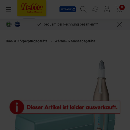
Payback
Prospekte
0
Arti
Menü
Suchfeld einblenden
Filiale finden
Warenkorb
inlösen
bequem per Rechnung bezahlen***
Bad- & Körperpflegegeräte
Wärme- & Massagegeräte
Beurer MP 84 Wie