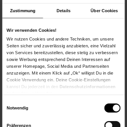
Herstellerinformationen
Zustimmung
Details
Über Cookies
Altgeräterücknahme
Wir verwenden Cookies!
Wir nutzen Cookies und andere Techniken, um unsere
Fußzeile
Weitere Online-Angebote
Seiten sicher und zuverlässig anzubieten, eine Vielzahl
von Services bereitzustellen, diese stetig zu verbessern
Netto Reisen
TV-Shop
Weinwelt
sowie Werbung entsprechend Deinen Interessen auf
unserer Homepage, Social Media und Partnerseiten
anzuzeigen. Mit einem Klick auf „Ok“ willigst Du in die
Cookie Verwendung ein. Deine Cookie-Einstellungen
kannst Du jederzeit in den
Datenschutzinformationen
ändern bzw. widerrufen.
Rezeptwelt
NettoKOM
Karriere
Einwilligungsauswahl
Notwendig
Präferenzen