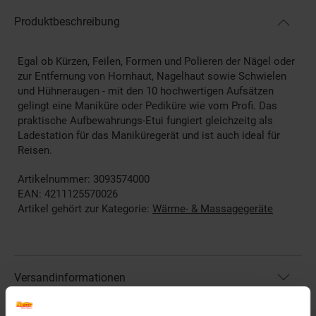
Produktbeschreibung
Egal ob Kürzen, Feilen, Formen und Polieren der Nägel oder
zur Entfernung von Hornhaut, Nagelhaut sowie Schwielen
und Hühneraugen - mit den 10 hochwertigen Aufsätzen
gelingt eine Maniküre oder Pediküre wie vom Profi. Das
praktische Aufbewahrungs-Etui fungiert gleichzeitg als
Ladestation für das Maniküregerät und ist auch ideal für
Reisen.
Artikelnummer: 3093574000
EAN: 4211125570026
Artikel gehört zur Kategorie:
Wärme- & Massagegeräte
Versandinformationen