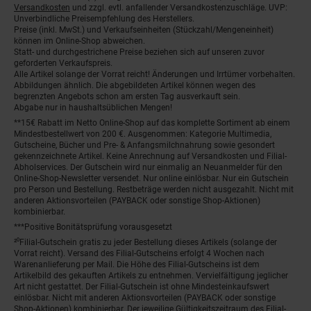
Versandkosten
und zzgl. evtl. anfallender Versandkostenzuschläge. UVP:
Unverbindliche Preisempfehlung des Herstellers.
Preise (inkl. MwSt.) und Verkaufseinheiten (Stückzahl/Mengeneinheit)
können im Online-Shop abweichen.
Statt- und durchgestrichene Preise beziehen sich auf unseren zuvor
geforderten Verkaufspreis.
Alle Artikel solange der Vorrat reicht! Änderungen und Irrtümer vorbehalten.
Abbildungen ähnlich. Die abgebildeten Artikel können wegen des
begrenzten Angebots schon am ersten Tag ausverkauft sein.
Abgabe nur in haushaltsüblichen Mengen!
**15€ Rabatt im Netto Online-Shop auf das komplette Sortiment ab einem
Mindestbestellwert von 200 €. Ausgenommen: Kategorie Multimedia,
Gutscheine, Bücher und Pre- & Anfangsmilchnahrung sowie gesondert
gekennzeichnete Artikel. Keine Anrechnung auf Versandkosten und Filial-
Abholservices. Der Gutschein wird nur einmalig an Neuanmelder für den
Online-Shop-Newsletter versendet. Nur online einlösbar. Nur ein Gutschein
pro Person und Bestellung. Restbeträge werden nicht ausgezahlt. Nicht mit
anderen Aktionsvorteilen (PAYBACK oder sonstige Shop-Aktionen)
kombinierbar.
***Positive Bonitätsprüfung vorausgesetzt
²⁰Filial-Gutschein gratis zu jeder Bestellung dieses Artikels (solange der
Vorrat reicht). Versand des Filial-Gutscheins erfolgt 4 Wochen nach
Warenanlieferung per Mail. Die Höhe des Filial-Gutscheins ist dem
Artikelbild des gekauften Artikels zu entnehmen. Vervielfältigung jeglicher
Art nicht gestattet. Der Filial-Gutschein ist ohne Mindesteinkaufswert
einlösbar. Nicht mit anderen Aktionsvorteilen (PAYBACK oder sonstige
Shop-Aktionen) kombinierbar. Der jeweilige Gültigkeitszeitraum des Filial-