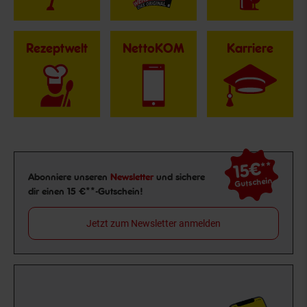
Rezeptwelt
NettoKOM
Karriere
15€
**
Newsletter Anmeldung
Abonniere unseren
Newsletter
und sichere
Gutschein
dir einen 15 €**-Gutschein!
Jetzt zum Newsletter anmelden