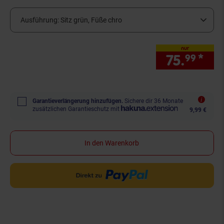
Ausführung:
Sitz grün, Füße chro
nur
75.
*
nur
99
Garantieverlängerung hinzufügen.
Sichere dir 36 Monate
zusätzlichen Garantieschutz mit
9,99 €
In den Warenkorb