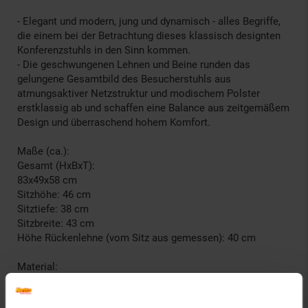
- Elegant und modern, jung und dynamisch - alles Begriffe,
die einem bei der Betrachtung dieses klassisch designten
Konferenzstuhls in den Sinn kommen.
- Die geschwungenen Lehnen und Beine runden das
gelungene Gesamtbild des Besucherstuhls aus
atmungsaktiver Netzstruktur und modischem Polster
erstklassig ab und schaffen eine Balance aus zeitgemäßem
Design und überraschend hohem Komfort.
Maße (ca.):
Gesamt (HxBxT):
83x49x58 cm
Sitzhöhe: 46 cm
Sitztiefe: 38 cm
Sitzbreite: 43 cm
Höhe Rückenlehne (vom Sitz aus gemessen): 40 cm
Material:
Bezug: Stoff/Textil (100% Polyester)
Gestell: Metall