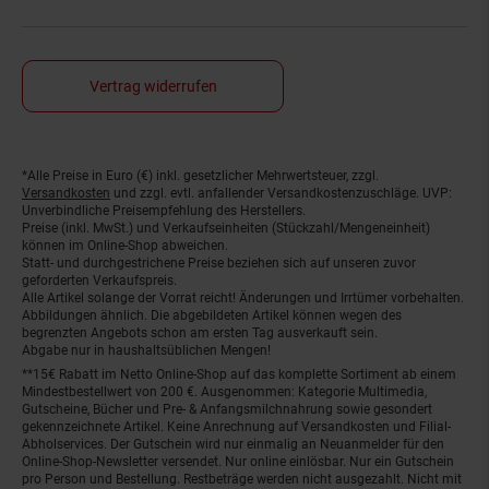
Vertrag widerrufen
*Alle Preise in Euro (€) inkl. gesetzlicher Mehrwertsteuer, zzgl.
Fußnoten
Versandkosten
und zzgl. evtl. anfallender Versandkostenzuschläge. UVP:
Unverbindliche Preisempfehlung des Herstellers.
Preise (inkl. MwSt.) und Verkaufseinheiten (Stückzahl/Mengeneinheit)
können im Online-Shop abweichen.
Statt- und durchgestrichene Preise beziehen sich auf unseren zuvor
geforderten Verkaufspreis.
Alle Artikel solange der Vorrat reicht! Änderungen und Irrtümer vorbehalten.
Abbildungen ähnlich. Die abgebildeten Artikel können wegen des
begrenzten Angebots schon am ersten Tag ausverkauft sein.
Abgabe nur in haushaltsüblichen Mengen!
**15€ Rabatt im Netto Online-Shop auf das komplette Sortiment ab einem
Mindestbestellwert von 200 €. Ausgenommen: Kategorie Multimedia,
Gutscheine, Bücher und Pre- & Anfangsmilchnahrung sowie gesondert
gekennzeichnete Artikel. Keine Anrechnung auf Versandkosten und Filial-
Abholservices. Der Gutschein wird nur einmalig an Neuanmelder für den
Online-Shop-Newsletter versendet. Nur online einlösbar. Nur ein Gutschein
pro Person und Bestellung. Restbeträge werden nicht ausgezahlt. Nicht mit