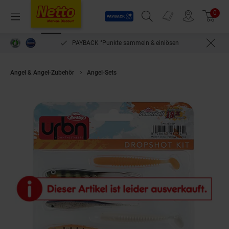
Payback
Prospekte
0
Arti
Menü
Suchfeld einblenden
Filiale finden
Warenkorb
PAYBACK °Punkte sammeln & einlösen
Angel & Angel-Zubehör
Angel-Sets
Berkley Urbn Dropshot Kit Angelset