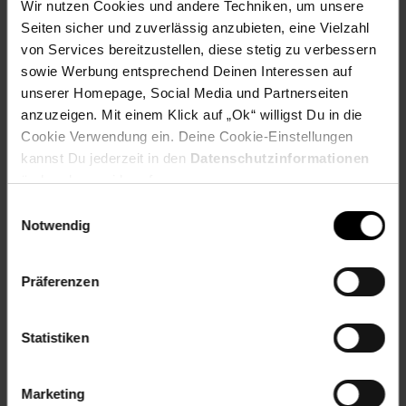
Wir nutzen Cookies und andere Techniken, um unsere
Seiten sicher und zuverlässig anzubieten, eine Vielzahl
von Services bereitzustellen, diese stetig zu verbessern
Fußzeile
Weitere Online-Angebote
sowie Werbung entsprechend Deinen Interessen auf
unserer Homepage, Social Media und Partnerseiten
anzuzeigen. Mit einem Klick auf „Ok“ willigst Du in die
Netto Reisen
TV-Shop
Weinwelt
Cookie Verwendung ein. Deine Cookie-Einstellungen
kannst Du jederzeit in den
Datenschutzinformationen
ändern bzw. widerrufen.
Einwilligungsauswahl
Notwendig
Rezeptwelt
NettoKOM
Karriere
Präferenzen
Statistiken
Marketing
**