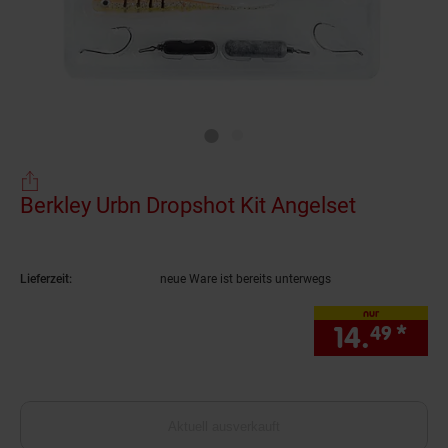
Berkley Urbn Dropshot Kit Angelset
(Produkt 
Lieferzeit:
neue Ware ist bereits unterwegs
nur
14.
*
nur
49
Aktuell ausverkauft