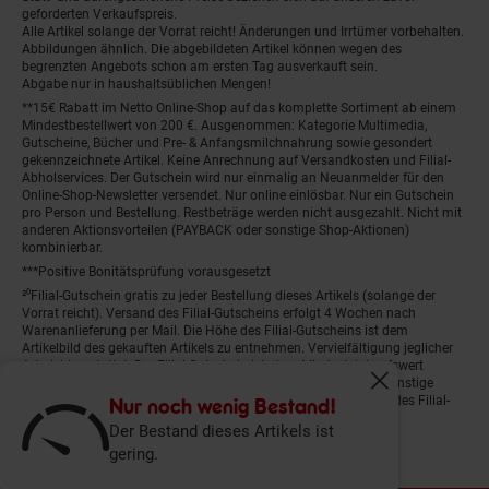
geforderten Verkaufspreis.
Alle Artikel solange der Vorrat reicht! Änderungen und Irrtümer vorbehalten.
Abbildungen ähnlich. Die abgebildeten Artikel können wegen des
begrenzten Angebots schon am ersten Tag ausverkauft sein.
Abgabe nur in haushaltsüblichen Mengen!
**15€ Rabatt im Netto Online-Shop auf das komplette Sortiment ab einem
Mindestbestellwert von 200 €. Ausgenommen: Kategorie Multimedia,
Gutscheine, Bücher und Pre- & Anfangsmilchnahrung sowie gesondert
gekennzeichnete Artikel. Keine Anrechnung auf Versandkosten und Filial-
Abholservices. Der Gutschein wird nur einmalig an Neuanmelder für den
Online-Shop-Newsletter versendet. Nur online einlösbar. Nur ein Gutschein
pro Person und Bestellung. Restbeträge werden nicht ausgezahlt. Nicht mit
anderen Aktionsvorteilen (PAYBACK oder sonstige Shop-Aktionen)
kombinierbar.
***Positive Bonitätsprüfung vorausgesetzt
²⁰Filial-Gutschein gratis zu jeder Bestellung dieses Artikels (solange der
Vorrat reicht). Versand des Filial-Gutscheins erfolgt 4 Wochen nach
Warenanlieferung per Mail. Die Höhe des Filial-Gutscheins ist dem
Artikelbild des gekauften Artikels zu entnehmen. Vervielfältigung jeglicher
Art nicht gestattet. Der Filial-Gutschein ist ohne Mindesteinkaufswert
einlösbar. Nicht mit anderen Aktionsvorteilen (PAYBACK oder sonstige
Fenster schliess
Shop-Aktionen) kombinierbar. Der jeweilige Gültigkeitszeitraum des Filial-
Nur noch wenig Bestand!
Gutscheins ist darauf vermerkt.
Der Bestand dieses Artikels ist
gering.