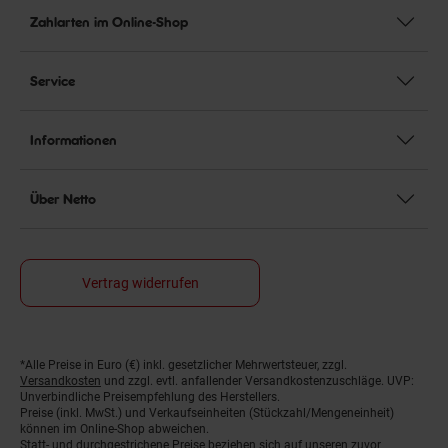
Zahlarten im Online-Shop
Service
Informationen
Über Netto
Vertrag widerrufen
*Alle Preise in Euro (€) inkl. gesetzlicher Mehrwertsteuer, zzgl.
Fußnoten
Versandkosten
und zzgl. evtl. anfallender Versandkostenzuschläge. UVP:
Unverbindliche Preisempfehlung des Herstellers.
Preise (inkl. MwSt.) und Verkaufseinheiten (Stückzahl/Mengeneinheit)
können im Online-Shop abweichen.
Statt- und durchgestrichene Preise beziehen sich auf unseren zuvor