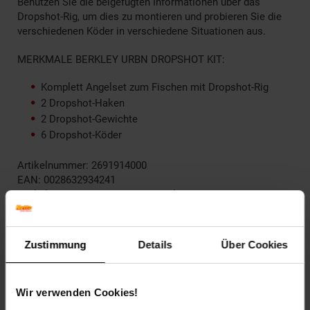
Benutzen Sie die beigefügten Informationen über das
Dropshot-Rig, um dies zu montieren und probieren Sie die
verschiedenen Köder in verschiedene Situationen aus.
MERKMALE BERKLEY URBN DROPSHOT KIT:
Komplett Angelset zum Fischen mit Dropshot-Rig
2 Dropshot-Haken
2 Dropshot-Gewichte
6 Dropshot-Köder
Artikelnummer: 2691914000
EAN: 0028632934241
Artikel gehört zur Kategorie:
Angel-Sets
Zustimmung
Details
Über Cookies
Versandinformationen
Wir verwenden Cookies!
Herstellerinformationen