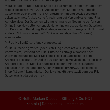
Abgabe nur in haushaltsüblichen Mengen!
**15€ Rabatt im Netto Online-Shop auf das komplette Sortiment ab einem
Mindestbestellwert von 200 €. Ausgenommen: Kategorie Multimedia,
Gutscheine, Bücher und Pre- & Anfangsmilchnahrung sowie gesondert
gekennzeichnete Artikel. Keine Anrechnung auf Versandkosten und Filial-
Abholservices. Der Gutschein wird nur einmalig an Neuanmelder für den
Online-Shop-Newsletter versendet. Nur online einlösbar. Nur ein Gutschein
pro Person und Bestellung. Restbeträge werden nicht ausgezahlt. Nicht mit
anderen Aktionsvorteilen (PAYBACK oder sonstige Shop-Aktionen)
kombinierbar.
***Positive Bonitätsprüfung vorausgesetzt
²⁰Filial-Gutschein gratis zu jeder Bestellung dieses Artikels (solange der
Vorrat reicht). Versand des Filial-Gutscheins erfolgt 4 Wochen nach
Warenanlieferung per Mail. Die Höhe des Filial-Gutscheins ist dem
Artikelbild des gekauften Artikels zu entnehmen. Vervielfältigung jeglicher
Art nicht gestattet. Der Filial-Gutschein ist ohne Mindesteinkaufswert
einlösbar. Nicht mit anderen Aktionsvorteilen (PAYBACK oder sonstige
Shop-Aktionen) kombinierbar. Der jeweilige Gültigkeitszeitraum des Filial-
Gutscheins ist darauf vermerkt.
© Netto Marken-Discount Stiftung & Co. KG |
Kontakt
|
Datenschutz
|
Impressum