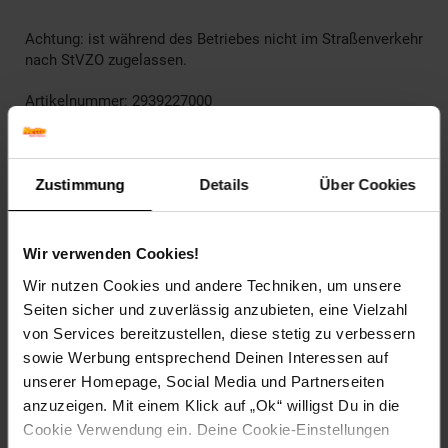
Achtung: ist während des Betriebes nicht im Straßenverkehr
nach StVZO zugelassen.
Artikelnummer: 2939227000
EAN: 4042504201985
Artikel gehört zur Kategorie:
Werkzeug-Akkus & -Ladegeräte
Zustimmung
Details
Über Cookies
Versandinformationen
Wir verwenden Cookies!
Wir nutzen Cookies und andere Techniken, um unsere
Herstellerinformationen
Seiten sicher und zuverlässig anzubieten, eine Vielzahl
von Services bereitzustellen, diese stetig zu verbessern
sowie Werbung entsprechend Deinen Interessen auf
Altgeräterücknahme
unserer Homepage, Social Media und Partnerseiten
anzuzeigen. Mit einem Klick auf „Ok“ willigst Du in die
Cookie Verwendung ein. Deine Cookie-Einstellungen
Fußzeile
Weitere Online-Angebote