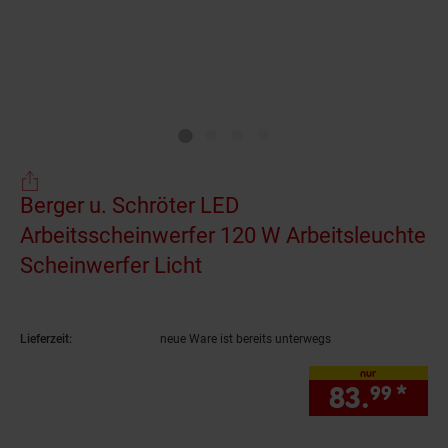
Berger u. Schröter LED
Arbeitsscheinwerfer 120 W Arbeitsleuchte
Scheinwerfer Licht
(Produkt aktuell ausverka
Lieferzeit:
neue Ware ist bereits unterwegs
nur
83.
*
nur
99