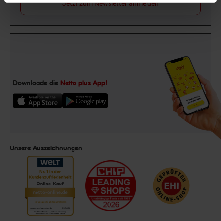
Jetzt zum Newsletter anmelden
Downloade die
Netto plus App!
Unsere Auszeichnungen