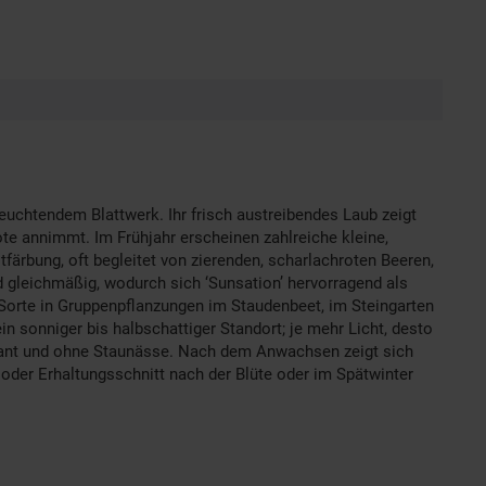
leuchtendem Blattwerk. Ihr frisch austreibendes Laub zeigt
te annimmt. Im Frühjahr erscheinen zahlreiche kleine,
ärbung, oft begleitet von zierenden, scharlachroten Beeren,
d gleichmäßig, wodurch sich ‘Sunsation’ hervorragend als
 Sorte in Gruppenpflanzungen im Staudenbeet, im Steingarten
n sonniger bis halbschattiger Standort; je mehr Licht, desto
lerant und ohne Staunässe. Nach dem Anwachsen zeigt sich
m- oder Erhaltungsschnitt nach der Blüte oder im Spätwinter