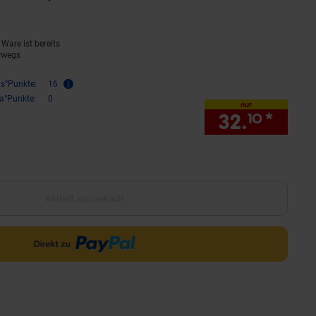
Ware ist bereits
rwegs
is°Punkte:
16
ra°Punkte:
0
nur
32.
*
nur 
10
Aktuell ausverkauft