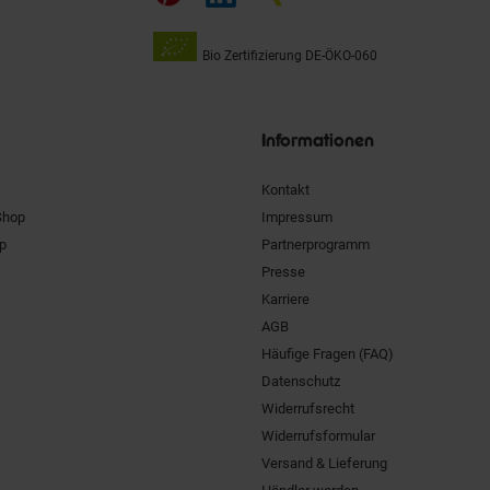
Bio Zertifizierung
DE-ÖKO-060
Unsere
Siegel
Informationen
Kontakt
Shop
Impressum
pp
Partnerprogramm
Presse
Karriere
AGB
Häufige Fragen (FAQ)
Datenschutz
Widerrufsrecht
Widerrufsformular
Versand & Lieferung