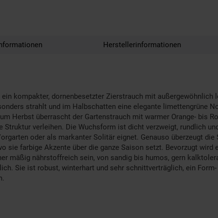
nformationen
Herstellerinformationen
ist ein kompakter, dornenbesetzter Zierstrauch mit außergewöhnlich 
sonders strahlt und im Halbschatten eine elegante limettengrüne No
um Herbst überrascht der Gartenstrauch mit warmer Orange- bis Rotf
 Struktur verleihen. Die Wuchsform ist dicht verzweigt, rundlich un
Vorgarten oder als markanter Solitär eignet. Genauso überzeugt die
 sie farbige Akzente über die ganze Saison setzt. Bevorzugt wird ei
 eher mäßig nährstoffreich sein, von sandig bis humos, gern kalkto
lich. Sie ist robust, winterhart und sehr schnittverträglich, ein For
m.