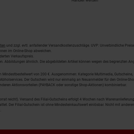
Händler werden
ten
und zzgl. evtl. anfallender Versandkostenzuschläge. UVP: Unverbindliche Preis
önnen im Online-Shop abweichen.
derten Verkaufspreis.
lten. Abbildungen ähnlich. Die abgebildeten Artikel können wegen des begrenzten A
em Mindestbestellwert von 200 €. Ausgenommen: Kategorie Multimedia, Gutscheine
Abholservices. Der Gutschein wird nur einmalig an Neuanmelder für den Online-Shop
anderen Aktionsvorteilen (PAYBACK oder sonstige Shop-Aktionen) kombinierbar.
 Vorrat reicht). Versand des Filial-Gutscheins erfolgt 4 Wochen nach Warenanlieferung
stattet. Der Filial-Gutschein ist ohne Mindesteinkaufswert einlösbar. Nicht mit and
.