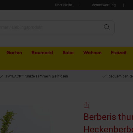
Über Netto
Verantwortung
Garten
Baumarkt
Solar
Wohnen
Freizeit
PAYBACK °Punkte sammeln & einlösen
bequem per Re
bbunte Heckenberberitze, 20–25 cm
Berberis thu
Heckenberbe