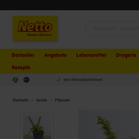
Schließen
Suche:
Bestseller
Angebote
Lebensmittel
Drogerie
Rezepte
kein Mindestbestellwert
Startseite
Garten
Pflanzen
Berberis thunbergii 'Sunsation', Gel