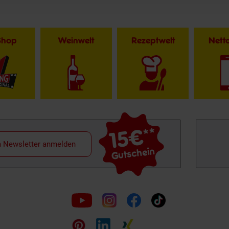
Shop
Weinwelt
Rezeptwelt
Net
15€
**
m Newsletter anmelden
Gutschein
Folge
uns
auf