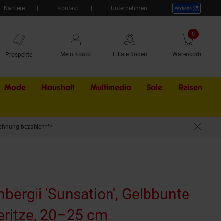
Karriere
Kontakt
Unternehmen
0
Artikel
Mein Konto
Filiale finden
Warenkorb
Prospekte
Mode
Haushalt
Multimedia
Sale
Externer Li
Reisen
chnung bezahlen***
nbergii 'Sunsation', Gelbbunte
ritze, 20–25 cm
(Produkt aktuell 