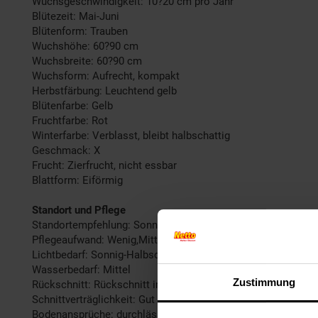
Wuchsgeschwindigkeit: 10?20 cm pro Jahr
Blütezeit: Mai-Juni
Blütenform: Trauben
Wuchshöhe: 60?90 cm
Wuchsbreite: 60?90 cm
Wuchsform: Aufrecht, kompakt
Herbstfärbung: Leuchtend gelb
Blütenfarbe: Gelb
Fruchtfarbe: Rot
Winterfarbe: Verblasst, bleibt halbschattig
Geschmack: X
Frucht: Zierfrucht, nicht essbar
Blattform: Eiförmig
Standort und Pflege
Standortempfehlung: Sonnig, windgeschützt
Pflegeaufwand: Wenig,Mittel
Lichtbedarf: Sonnig-Halbschattig
Wasserbedarf: Mittel
Zustimmung
Rückschnitt: Rückschnitt im Frühjahr
Schnittverträglichkeit: Gut
Bodenansprüche: durchlässig und nährstoffreich