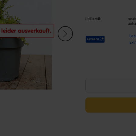
Lieferzeit:
neue 
unte
Payback Punkte
Bas
Ext