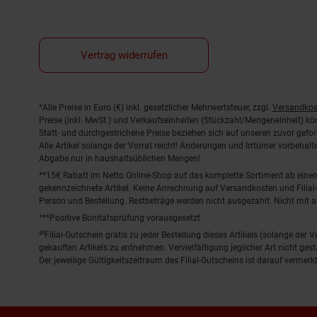
Vertrag widerrufen
Fußnoten
*Alle Preise in Euro (€) inkl. gesetzlicher Mehrwertsteuer, zzgl.
Versandkos
Preise (inkl. MwSt.) und Verkaufseinheiten (Stückzahl/Mengeneinheit) k
Statt- und durchgestrichene Preise beziehen sich auf unseren zuvor gefor
Alle Artikel solange der Vorrat reicht! Änderungen und Irrtümer vorbeha
Abgabe nur in haushaltsüblichen Mengen!
**15€ Rabatt im Netto Online-Shop auf das komplette Sortiment ab ein
gekennzeichnete Artikel. Keine Anrechnung auf Versandkosten und Filial-
Person und Bestellung. Restbeträge werden nicht ausgezahlt. Nicht mit 
***Positive Bonitätsprüfung vorausgesetzt
²⁰Filial-Gutschein gratis zu jeder Bestellung dieses Artikels (solange der
gekauften Artikels zu entnehmen. Vervielfältigung jeglicher Art nicht ge
Der jeweilige Gültigkeitszeitraum des Filial-Gutscheins ist darauf vermerkt