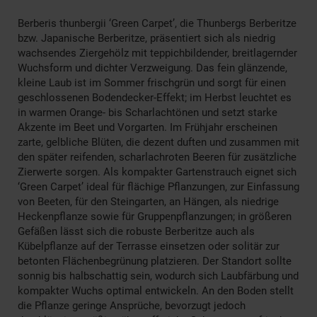
Berberis thunbergii ‘Green Carpet’, die Thunbergs Berberitze
bzw. Japanische Berberitze, präsentiert sich als niedrig
wachsendes Ziergehölz mit teppichbildender, breitlagernder
Wuchsform und dichter Verzweigung. Das fein glänzende,
kleine Laub ist im Sommer frischgrün und sorgt für einen
geschlossenen Bodendecker-Effekt; im Herbst leuchtet es
in warmen Orange- bis Scharlachtönen und setzt starke
Akzente im Beet und Vorgarten. Im Frühjahr erscheinen
zarte, gelbliche Blüten, die dezent duften und zusammen mit
den später reifenden, scharlachroten Beeren für zusätzliche
Zierwerte sorgen. Als kompakter Gartenstrauch eignet sich
‘Green Carpet’ ideal für flächige Pflanzungen, zur Einfassung
von Beeten, für den Steingarten, an Hängen, als niedrige
Heckenpflanze sowie für Gruppenpflanzungen; in größeren
Gefäßen lässt sich die robuste Berberitze auch als
Kübelpflanze auf der Terrasse einsetzen oder solitär zur
betonten Flächenbegrünung platzieren. Der Standort sollte
sonnig bis halbschattig sein, wodurch sich Laubfärbung und
kompakter Wuchs optimal entwickeln. An den Boden stellt
die Pflanze geringe Ansprüche, bevorzugt jedoch