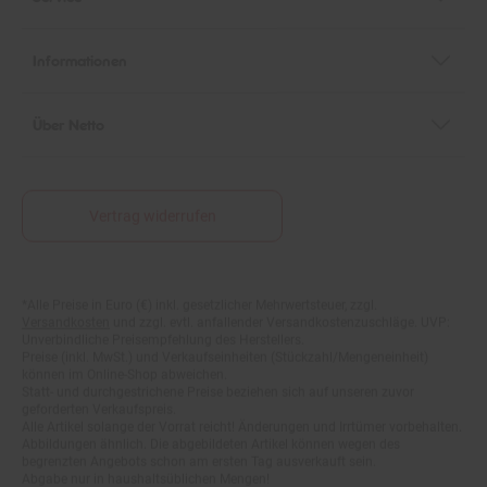
Informationen
Über Netto
Vertrag widerrufen
*Alle Preise in Euro (€) inkl. gesetzlicher Mehrwertsteuer, zzgl.
Fußnoten
Versandkosten
und zzgl. evtl. anfallender Versandkostenzuschläge. UVP:
Unverbindliche Preisempfehlung des Herstellers.
Preise (inkl. MwSt.) und Verkaufseinheiten (Stückzahl/Mengeneinheit)
können im Online-Shop abweichen.
Statt- und durchgestrichene Preise beziehen sich auf unseren zuvor
geforderten Verkaufspreis.
Alle Artikel solange der Vorrat reicht! Änderungen und Irrtümer vorbehalten.
Abbildungen ähnlich. Die abgebildeten Artikel können wegen des
begrenzten Angebots schon am ersten Tag ausverkauft sein.
Abgabe nur in haushaltsüblichen Mengen!
**15€ Rabatt im Netto Online-Shop auf das komplette Sortiment ab einem