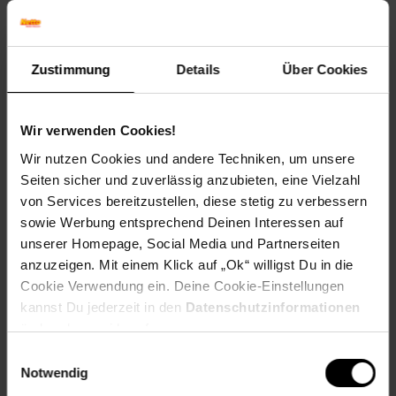
Fruchtfarbe: Rot
Winterfarbe: Verliert Blätter, kahl
Geschmack: X
Zustimmung
Details
Über Cookies
Frucht: Zierfrucht, nicht essbar
Blattform: Rundlich
Standort und Pflege
Wir verwenden Cookies!
Standortempfehlung: Sonnig bis halbschattig,
Wir nutzen Cookies und andere Techniken, um unsere
windgeschützt
Seiten sicher und zuverlässig anzubieten, eine Vielzahl
Pflegeaufwand: Wenig,Mittel
von Services bereitzustellen, diese stetig zu verbessern
Lichtbedarf: Sonnig-Halbschattig
Wasserbedarf: Mittel
sowie Werbung entsprechend Deinen Interessen auf
Rückschnitt: Rückschnitt im Frühjahr.
unserer Homepage, Social Media und Partnerseiten
Schnittverträglichkeit: Sehr gut
anzuzeigen. Mit einem Klick auf „Ok“ willigst Du in die
Bodenansprüche: durchlässig und humos
Cookie Verwendung ein. Deine Cookie-Einstellungen
Nährstoffgehalt: Mittel
kannst Du jederzeit in den
Datenschutzinformationen
Frosthärte: bis -20 °C
ändern bzw. widerrufen.
Verwendung: Als freiwachsende Hecke,Bodendecker,
Heckenpflanze, Ziergarten, Vogelschutz, Hangbepflanzung
Einwilligungsauswahl
Notwendig
Eigenschaften