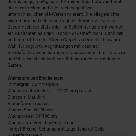
durchlässige, mäßig nährstoffreiche Substrate von frisch
bis eher trocken und zeigt sich gegenüber
unterschiedlichen pH-Werten tolerant. Die pflegeleichte,
winterharte und schnittverträgliche Berberitze kann bei
Bedarf nach der Blüte oder im Spätwinter geformt werden;
ein Auslichten hält den Teppich dauerhaft dicht. Dank der
bedornten Triebe ist ‘Green Carpet’ zudem eine bewährte
Wahl für begrünte Abgrenzungen mit dezenter
Schutzfunktion und harmoniert ausgezeichnet mit Gräsern
und Stauden als vielseitiger Blütenstrauch im modernen
Garten.
Wachstum und Erscheinung
Immergrün: Sommergrün
Wuchsgeschwindigkeit: 10?20 cm pro Jahr
Blütezeit: Mai-Juni
Blütenform: Trauben
Wuchshöhe: 60?90 cm
Wuchsbreite: 80?100 cm
Wuchsform: Breit, bodendeckend
Herbstfärbung: Scharlachrot,Leuchtend rot,Gelb
Blütenfarbe: Gelb