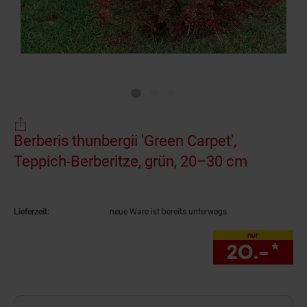
Berberis thunbergii 'Green Carpet',
Teppich-Berberitze, grün, 20–30 cm
(Produkt
Lieferzeit:
neue Ware ist bereits unterwegs
nur
20.–
*
nu