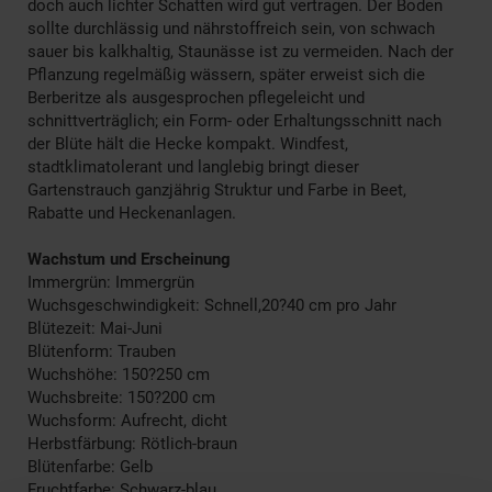
doch auch lichter Schatten wird gut vertragen. Der Boden
sollte durchlässig und nährstoffreich sein, von schwach
sauer bis kalkhaltig, Staunässe ist zu vermeiden. Nach der
Pflanzung regelmäßig wässern, später erweist sich die
Berberitze als ausgesprochen pflegeleicht und
schnittverträglich; ein Form- oder Erhaltungsschnitt nach
der Blüte hält die Hecke kompakt. Windfest,
stadtklimatolerant und langlebig bringt dieser
Gartenstrauch ganzjährig Struktur und Farbe in Beet,
Rabatte und Heckenanlagen.
Wachstum und Erscheinung
Immergrün: Immergrün
Wuchsgeschwindigkeit: Schnell,20?40 cm pro Jahr
Blütezeit: Mai-Juni
Blütenform: Trauben
Wuchshöhe: 150?250 cm
Wuchsbreite: 150?200 cm
Wuchsform: Aufrecht, dicht
Herbstfärbung: Rötlich-braun
Blütenfarbe: Gelb
Fruchtfarbe: Schwarz-blau