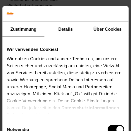
Winterfarbe: Immergrün
Geschmack: X
Frucht: Zierfrucht, nicht essbar
Blattform: Eiförmig
Zustimmung
Details
Über Cookies
Blattrand: Gezähnt
Standort und Pflege
Standortempfehlung: Sonnig bis halbschattig,
Wir verwenden Cookies!
windgeschützt
Wir nutzen Cookies und andere Techniken, um unsere
Pflegeaufwand: Mittel
Seiten sicher und zuverlässig anzubieten, eine Vielzahl
Lichtbedarf: Sonnig-Halbschattig
von Services bereitzustellen, diese stetig zu verbessern
Wasserbedarf: Mittel
Rückschnitt: Rückschnitt im Frühjahr
sowie Werbung entsprechend Deinen Interessen auf
Schnittverträglichkeit: Gut
unserer Homepage, Social Media und Partnerseiten
Bodenansprüche: gut durchlässig, humos, leicht sauer bis
anzuzeigen. Mit einem Klick auf „Ok“ willigst Du in die
neutral
Cookie Verwendung ein. Deine Cookie-Einstellungen
Nährstoffgehalt: Mittel
kannst Du jederzeit in den
Datenschutzinformationen
Frosthärte: bis -20 °C
ändern bzw. widerrufen.
Verwendung: Als geschnittene Hecke,Als Vogelschutz und -
nährpflanze,Heckenpflanze, Vogelschutzgehölz,
Einwilligungsauswahl
Windschutz, Immergrün, Strukturpflanze
Notwendig