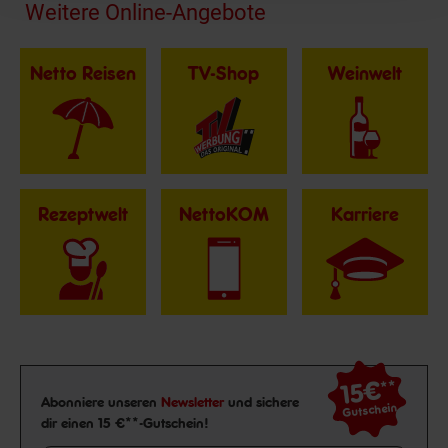
Fußzeile
Weitere Online-Angebote
Netto Reisen
TV-Shop
Weinwelt
Rezeptwelt
NettoKOM
Karriere
15€
**
Newsletter Anmeldung
Abonniere unseren
Newsletter
und sichere
Gutschein
dir einen 15 €**-Gutschein!