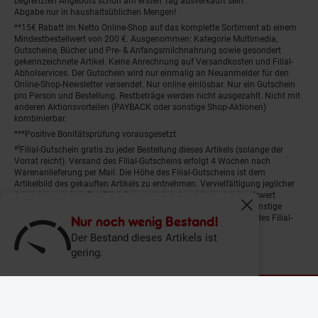
begrenzten Angebots schon am ersten Tag ausverkauft sein.
Abgabe nur in haushaltsüblichen Mengen!
**15€ Rabatt im Netto Online-Shop auf das komplette Sortiment ab einem
Mindestbestellwert von 200 €. Ausgenommen: Kategorie Multimedia,
Gutscheine, Bücher und Pre- & Anfangsmilchnahrung sowie gesondert
gekennzeichnete Artikel. Keine Anrechnung auf Versandkosten und Filial-
Abholservices. Der Gutschein wird nur einmalig an Neuanmelder für den
Online-Shop-Newsletter versendet. Nur online einlösbar. Nur ein Gutschein
pro Person und Bestellung. Restbeträge werden nicht ausgezahlt. Nicht mit
anderen Aktionsvorteilen (PAYBACK oder sonstige Shop-Aktionen)
kombinierbar.
***Positive Bonitätsprüfung vorausgesetzt
²⁰Filial-Gutschein gratis zu jeder Bestellung dieses Artikels (solange der
Vorrat reicht). Versand des Filial-Gutscheins erfolgt 4 Wochen nach
Warenanlieferung per Mail. Die Höhe des Filial-Gutscheins ist dem
Artikelbild des gekauften Artikels zu entnehmen. Vervielfältigung jeglicher
Art nicht gestattet. Der Filial-Gutschein ist ohne Mindesteinkaufswert
einlösbar. Nicht mit anderen Aktionsvorteilen (PAYBACK oder sonstige
Fenster schliess
Shop-Aktionen) kombinierbar. Der jeweilige Gültigkeitszeitraum des Filial-
Nur noch wenig Bestand!
Gutscheins ist darauf vermerkt.
Der Bestand dieses Artikels ist
gering.
© Netto Marken-Discount Stiftung & Co. KG |
Kontakt
|
Datenschutz
|
Impressum