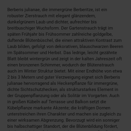
Berberis julianae, die immergrüne Berberitze, ist ein
robuster Zierstrauch mit elegant glänzendem,
dunkelgrünem Laub und dichter, aufrechter bis
breitbuschiger Wuchsform. Der Gartenstrauch trägt im
späten Frühjahr bis Frühsommer zahlreiche goldgelbe,
duftende Blütenbüschel, die einen attraktiven Kontrast zum
Laub bilden, gefolgt von dekorativen, blauschwarzen Beeren
im Spätsommer und Herbst. Das ledrige, leicht gezähnte
Blatt bleibt wintergrün und zeigt in der kalten Jahreszeit oft
einen bronzenen Schimmer, wodurch der Blütenstrauch
auch im Winter Struktur bietet. Mit einer Endhöhe von etwa
2 bis 3 Metern und guter Verzweigung eignet sich Berberis
julianae hervorragend als Heckenpflanze für immergrüne,
dichte Sichtschutzhecken, als strukturstarkes Element in
der Gruppenpflanzung oder als Solitär im Vorgarten. Auch
in großen Kübeln auf Terrasse und Balkon setzt die
Kübelpflanze markante Akzente; die kräftigen Dornen
unterstreichen ihren Charakter und machen sie zugleich zu
einer wirksamen Abgrenzung. Bevorzugt wird ein sonniger
bis halbschattiger Standort, der die Blütenbildung fördert,