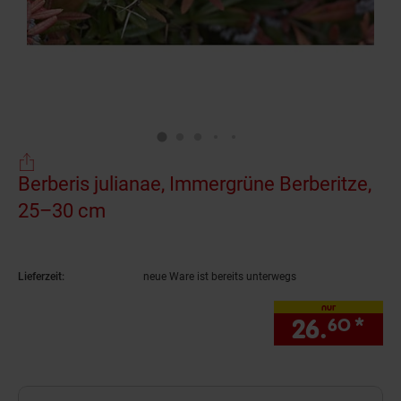
Berberis julianae, Immergrüne Berberitze,
25–30 cm
(Produkt aktuell ausverkauft)
Lieferzeit:
neue Ware ist bereits unterwegs
nur
26.
*
nur
60