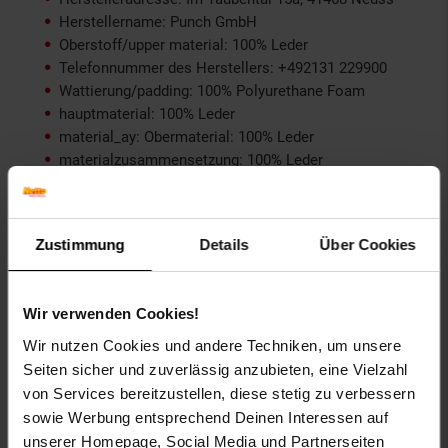
Herstellername: Punch GmbH
Oberstoff/upper material: 100% Leder
Telefonnummer des Herstellers: +492131 229900
Wattierung/padding: 100% Polyurethane Foam
hauptmaterial: 100% Leder
material_ay: Obermaterial: 100% Leder
materialzusammensetzung: 100% Leder
pflegehinweis: Keine Pflegehinweise
webcatchline: • MMA-Trainingshandschuhe von
BENLEE • Verschiedene Größen erhältlich,
Lieferumfang 1 Paar • Hergestellt aus Leder • Mit
Zustimmung
Details
Über Cookies
einzelner Finger- und Daumenführung • Breiter
Klettverschluss am Handgelenk
Wir verwenden Cookies!
Gewählte Variante:
Wir nutzen Cookies und andere Techniken, um unsere
Größe: S/M
Seiten sicher und zuverlässig anzubieten, eine Vielzahl
farbe: Black
von Services bereitzustellen, diese stetig zu verbessern
sowie Werbung entsprechend Deinen Interessen auf
Artikelnummer: 2611359000
unserer Homepage, Social Media und Partnerseiten