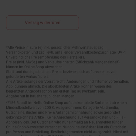
Vertrag widerrufen
*Alle Preise in Euro (€) inkl. gesetzlicher Mehrwertsteuer, zzgl.
Fußnoten
Versandkosten
und zzgl. evtl. anfallender Versandkostenzuschläge. UVP:
Unverbindliche Preisempfehlung des Herstellers.
Preise (inkl. MwSt.) und Verkaufseinheiten (Stückzahl/Mengeneinheit)
können im Online-Shop abweichen.
Statt- und durchgestrichene Preise beziehen sich auf unseren zuvor
geforderten Verkaufspreis.
Alle Artikel solange der Vorrat reicht! Änderungen und Irrtümer vorbehalten.
Abbildungen ähnlich. Die abgebildeten Artikel können wegen des
begrenzten Angebots schon am ersten Tag ausverkauft sein.
Abgabe nur in haushaltsüblichen Mengen!
**15€ Rabatt im Netto Online-Shop auf das komplette Sortiment ab einem
Mindestbestellwert von 200 €. Ausgenommen: Kategorie Multimedia,
Gutscheine, Bücher und Pre- & Anfangsmilchnahrung sowie gesondert
gekennzeichnete Artikel. Keine Anrechnung auf Versandkosten und Filial-
Abholservices. Der Gutschein wird nur einmalig an Neuanmelder für den
Online-Shop-Newsletter versendet. Nur online einlösbar. Nur ein Gutschein
pro Person und Bestellung. Restbeträge werden nicht ausgezahlt. Nicht mit
anderen Aktionsvorteilen (PAYBACK oder sonstige Shop-Aktionen)