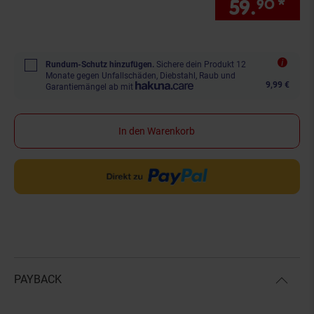
59.
*
nur
90
Rundum-Schutz hinzufügen.
Sichere dein Produkt 12
Monate gegen Unfallschäden, Diebstahl, Raub und
9,99 €
Garantiemängel ab mit
In den Warenkorb
PAYBACK