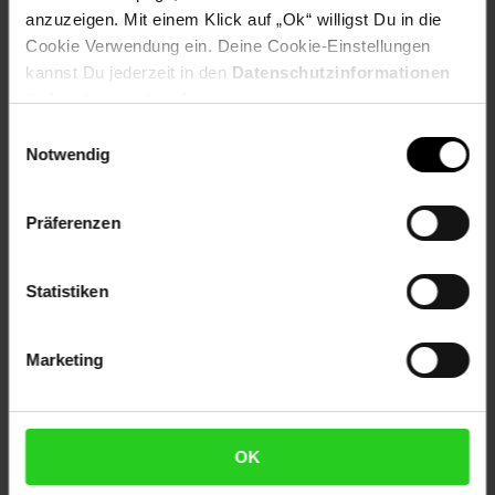
EAN: 4250206370872
anzuzeigen. Mit einem Klick auf „Ok“ willigst Du in die
Artikel gehört zur Kategorie:
Sport
Cookie Verwendung ein. Deine Cookie-Einstellungen
kannst Du jederzeit in den
Datenschutzinformationen
ändern bzw. widerrufen.
Versandinformationen
Einwilligungsauswahl
Notwendig
Herstellerinformationen
Präferenzen
Statistiken
Fußzeile
Weitere Online-Angebote
Marketing
Netto Reisen
TV-Shop
Weinwelt
OK