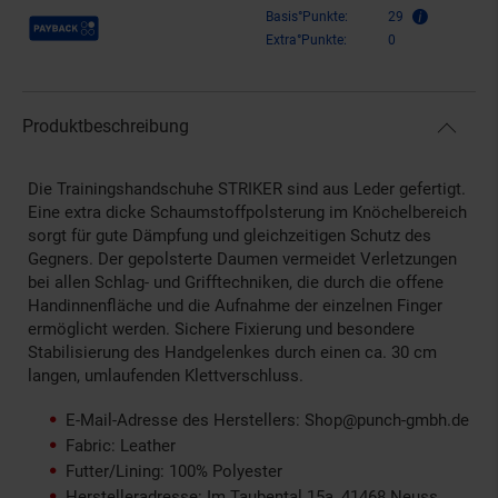
Payback Punkte
Basis°Punkte:
29
Extra°Punkte:
0
Produktbeschreibung
Die Trainingshandschuhe STRIKER sind aus Leder gefertigt.
Eine extra dicke Schaumstoffpolsterung im Knöchelbereich
sorgt für gute Dämpfung und gleichzeitigen Schutz des
Gegners. Der gepolsterte Daumen vermeidet Verletzungen
bei allen Schlag- und Grifftechniken, die durch die offene
Handinnenfläche und die Aufnahme der einzelnen Finger
ermöglicht werden. Sichere Fixierung und besondere
Stabilisierung des Handgelenkes durch einen ca. 30 cm
langen, umlaufenden Klettverschluss.
E-Mail-Adresse des Herstellers: Shop@punch-gmbh.de
Fabric: Leather
Futter/Lining: 100% Polyester
Herstelleradresse: Im Taubental 15a, 41468 Neuss