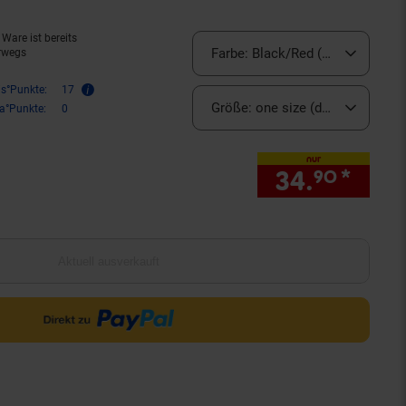
Ware ist bereits
Farbe:
Black/Red (derzeit ausver
rwegs
is°Punkte:
17
Größe:
one size (derzeit ausverk
ra°Punkte:
0
nur
34.
*
nur 
90
Aktuell ausverkauft