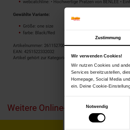
webcatchline: • Hochwertige Pratzen von BENLEE • Einhe
Gewählte Variante:
Größe: one size
farbe: Black/Red
Zustimmung
Artikelnummer: 2611527000
EAN: 4251522332032
Wir verwenden Cookies!
Artikel gehört zur Kategorie:
Boxen
Wir nutzen Cookies und ander
Services bereitzustellen, di
Homepage, Social Media und P
ein. Deine Cookie-Einstellun
Fußzeile
Einwilligungsauswahl
Weitere Online-Angebote
Notwendig
Netto Reisen
TV-