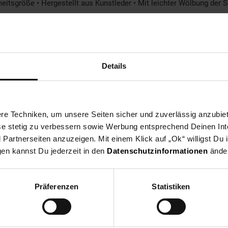
itsgröße • Hergestellt aus Kunstleder • Mit leichter Wölbung der Sc
Details
e Techniken, um unsere Seiten sicher und zuverlässig anzubiet
ese stetig zu verbessern sowie Werbung entsprechend Deinen In
artnerseiten anzuzeigen. Mit einem Klick auf „Ok“ willigst Du
gen kannst Du jederzeit in den
Datenschutzinformationen
änder
Präferenzen
Statistiken
Shop
Weinwelt
Rezeptwelt
Net