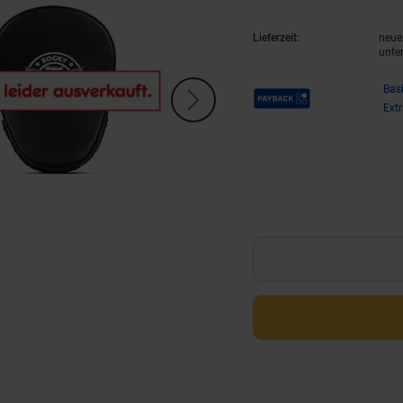
Lieferzeit:
neue 
unte
Payback Punkte
Bas
Ext