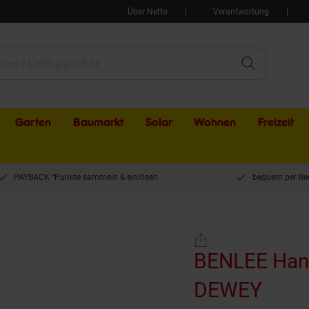
Über Netto
Verantwortung
Garten
Baumarkt
Solar
Wohnen
Freizeit
PAYBACK °Punkte sammeln & einlösen
bequem per Re
unstleder DEWEY
BENLEE Hand
DEWEY
(Prod