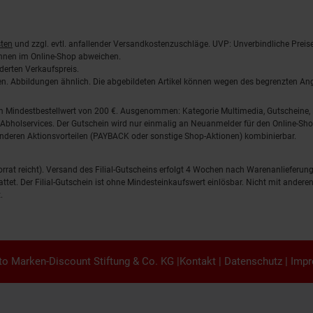
ten
und zzgl. evtl. anfallender Versandkostenzuschläge. UVP: Unverbindliche Preis
önnen im Online-Shop abweichen.
derten Verkaufspreis.
lten. Abbildungen ähnlich. Die abgebildeten Artikel können wegen des begrenzten A
em Mindestbestellwert von 200 €. Ausgenommen: Kategorie Multimedia, Gutscheine
Abholservices. Der Gutschein wird nur einmalig an Neuanmelder für den Online-Shop
anderen Aktionsvorteilen (PAYBACK oder sonstige Shop-Aktionen) kombinierbar.
 Vorrat reicht). Versand des Filial-Gutscheins erfolgt 4 Wochen nach Warenanlieferung
stattet. Der Filial-Gutschein ist ohne Mindesteinkaufswert einlösbar. Nicht mit and
.
o Marken-Discount Stiftung & Co. KG |
Kontakt
|
Datenschutz
|
Imp