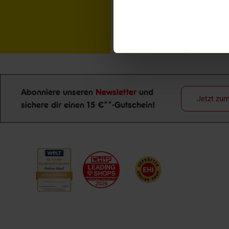
Abonniere unseren
Newsletter
und
Jetzt zu
sichere dir einen 15 €**-Gutschein!
Newsletter Anmeldung