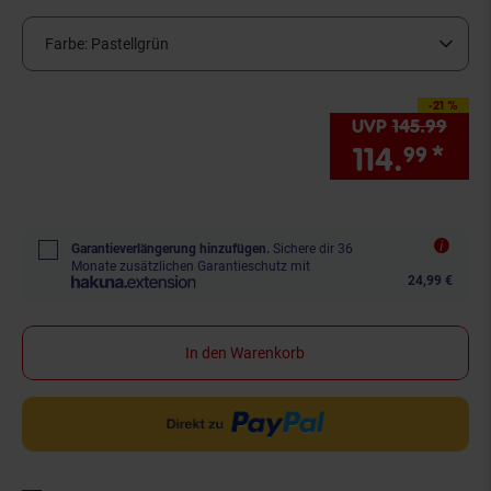
Farbe:
Pastellgrün
-21 %
Sie Sparen 21 Prozent
UVP
145.
99
UVP 
114.
*
Sie
99
Garantieverlängerung hinzufügen.
Sichere dir 36
Monate zusätzlichen Garantieschutz mit
24,99 €
In den Warenkorb