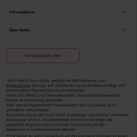
Informationen
Über Netto
Vertrag widerrufen
*Alle Preise in Euro (€) inkl. gesetzlicher Mehrwertsteuer, zzgl.
Fußnoten
Versandkosten
und zzgl. evtl. anfallender Versandkostenzuschläge. UVP:
Unverbindliche Preisempfehlung des Herstellers.
Preise (inkl. MwSt.) und Verkaufseinheiten (Stückzahl/Mengeneinheit)
können im Online-Shop abweichen.
Statt- und durchgestrichene Preise beziehen sich auf unseren zuvor
geforderten Verkaufspreis.
Alle Artikel solange der Vorrat reicht! Änderungen und Irrtümer vorbehalten.
Abbildungen ähnlich. Die abgebildeten Artikel können wegen des
begrenzten Angebots schon am ersten Tag ausverkauft sein.
Abgabe nur in haushaltsüblichen Mengen!
**15€ Rabatt im Netto Online-Shop auf das komplette Sortiment ab einem