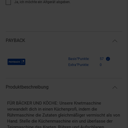
Ja, ich möchte ein Altgerät abgeben.
PAYBACK
Payback Punkte
Basis°Punkte:
57
Extra°Punkte:
0
Produktbeschreibung
FÜR BÄCKER UND KÖCHE: Unsere Knetmaschine
verwandelt dich in einen Küchenprofi, indem die
Rührmaschine die Zutaten gleichmäßiger vermischt als von
Hand. Stelle die Küchenmaschine ein und überlasse der
Teigmaschine das Kneten, Rühren und Aufschlagen.