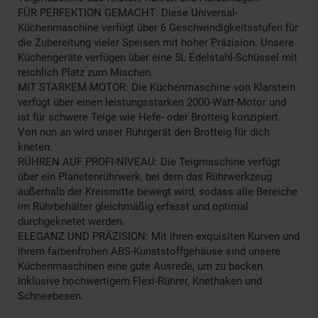
FÜR PERFEKTION GEMACHT: Diese Universal-
Küchenmaschine verfügt über 6 Geschwindigkeitsstufen für
die Zubereitung vieler Speisen mit hoher Präzision. Unsere
Küchengeräte verfügen über eine 5L Edelstahl-Schüssel mit
reichlich Platz zum Mischen.
MIT STARKEM MOTOR: Die Küchenmaschine von Klarstein
verfügt über einen leistungsstarken 2000-Watt-Motor und
ist für schwere Teige wie Hefe- oder Brotteig konzipiert.
Von nun an wird unser Rührgerät den Brotteig für dich
kneten.
RÜHREN AUF PROFI-NIVEAU: Die Teigmaschine verfügt
über ein Planetenrührwerk, bei dem das Rührwerkzeug
außerhalb der Kreismitte bewegt wird, sodass alle Bereiche
im Rührbehälter gleichmäßig erfasst und optimal
durchgeknetet werden.
ELEGANZ UND PRÄZISION: Mit ihren exquisiten Kurven und
ihrem farbenfrohen ABS-Kunststoffgehäuse sind unsere
Küchenmaschinen eine gute Ausrede, um zu backen.
Inklusive hochwertigem Flexi-Rührer, Knethaken und
Schneebesen.