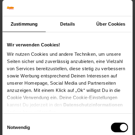
Knetphasen nicht. Der Spritzschutzdeckel mit
Einfüllöffnung hält Mehlwolken in Schach, wenn der Antrieb
auf voller Stufe läuft. Eine Sicherheitsverriegelung schaltet
das Gerät automatisch ab, sobald der Arm angehoben wird
Zustimmung
Details
Über Cookies
– kein unbeabsichtigtes Anlaufen.
Ob Weihnachtsbäckerei, Familienfeier oder der
wöchentliche Brotbacktag – die Bella Elegance ist die erste
Wir verwenden Cookies!
Wahl für Hobbybackende, die ernsthaft backen. Auch in
Wir nutzen Cookies und andere Techniken, um unsere
kleinen Bäckereien, Konditoreien und Cateringbetrieben
Seiten sicher und zuverlässig anzubieten, eine Vielzahl
macht sie eine gute Figur.
von Services bereitzustellen, diese stetig zu verbessern
Das spricht für die Klarstein Bella Elegance:
1.800 W
sowie Werbung entsprechend Deinen Interessen auf
Leistung, 5 Liter Schüsselvolumen, Planetenantrieb für
unserer Homepage, Social Media und Partnerseiten
gleichmäßiges Kneten und Schlagen, drei Aufsätze im
anzuzeigen. Mit einem Klick auf „Ok“ willigst Du in die
Lieferumfang, robuste Edelstahlschüssel. Eine
Cookie Verwendung ein. Deine Cookie-Einstellungen
Küchenmaschine, die hält, was sie verspricht – Tag für Tag.
kannst Du jederzeit in den
Datenschutzinformationen
ändern bzw. widerrufen.
Hol dir die Klarstein Bella Elegance und back endlich ohne
Kompromisse.
Einwilligungsauswahl
Notwendig