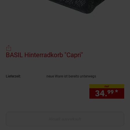
BASIL Hinterradkorb "Capri"
(Produkt aktuell
Lieferzeit:
neue Ware ist bereits unterwegs
nur
34.
*
nur
99
Aktuell ausverkauft