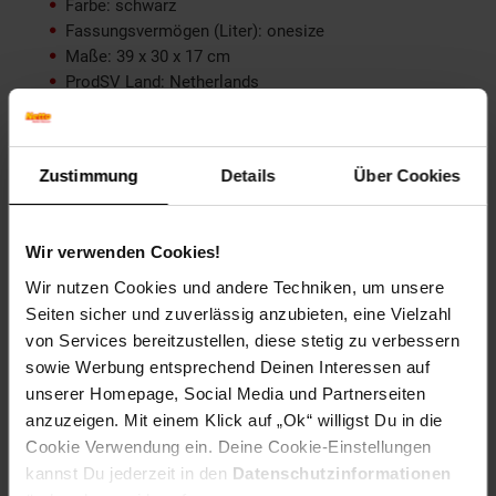
Farbe: schwarz
Fassungsvermögen (Liter): onesize
Maße: 39 x 30 x 17 cm
ProdSV Land: Netherlands
ProdSV PLZ: 7071 AA
ProdSV Hausnummer: 7A
ProdSV Ort: Ulft
Zustimmung
Details
Über Cookies
ProdSV Straße: Ettenseweg
productSafety Address: Ettenseweg 7A 7071 AA Ulft,
Netherland
Wir verwenden Cookies!
productSafety Email: service@basil.nl
productSafety Name: BASIL
Wir nutzen Cookies und andere Techniken, um unsere
Seiten sicher und zuverlässig anzubieten, eine Vielzahl
Artikelnummer: 2308289000
von Services bereitzustellen, diese stetig zu verbessern
EAN: 8715019110016
sowie Werbung entsprechend Deinen Interessen auf
Artikel gehört zur Kategorie:
Weiteres Fahrrad-Zubehör
unserer Homepage, Social Media und Partnerseiten
anzuzeigen. Mit einem Klick auf „Ok“ willigst Du in die
Cookie Verwendung ein. Deine Cookie-Einstellungen
kannst Du jederzeit in den
Datenschutzinformationen
Versandinformationen