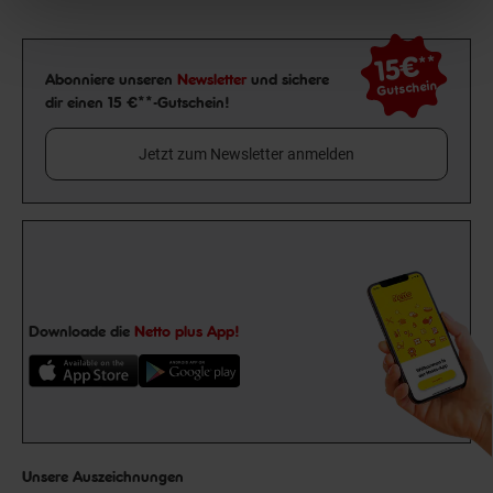
15€
**
Newsletter Anmeldung
Abonniere unseren
Newsletter
und sichere
Gutschein
dir einen 15 €**-Gutschein!
Jetzt zum Newsletter anmelden
Downloade die
Netto plus App!
Unsere Auszeichnungen