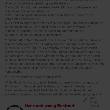
Unverbindliche Preisempfehlung des Herstellers.
Preise (inkl. MwSt.) und Verkaufseinheiten (Stückzahl/Mengeneinheit)
können im Online-Shop abweichen.
Statt- und durchgestrichene Preise beziehen sich auf unseren zuvor
geforderten Verkaufspreis.
Alle Artikel solange der Vorrat reicht! Änderungen und Irrtümer vorbehalten.
Abbildungen ähnlich. Die abgebildeten Artikel können wegen des
begrenzten Angebots schon am ersten Tag ausverkauft sein.
Abgabe nur in haushaltsüblichen Mengen!
**15€ Rabatt im Netto Online-Shop auf das komplette Sortiment ab einem
Mindestbestellwert von 200 €. Ausgenommen: Kategorie Multimedia,
Gutscheine, Bücher und Pre- & Anfangsmilchnahrung sowie gesondert
gekennzeichnete Artikel. Keine Anrechnung auf Versandkosten und Filial-
Abholservices. Der Gutschein wird nur einmalig an Neuanmelder für den
Online-Shop-Newsletter versendet. Nur online einlösbar. Nur ein Gutschein
pro Person und Bestellung. Restbeträge werden nicht ausgezahlt. Nicht mit
anderen Aktionsvorteilen (PAYBACK oder sonstige Shop-Aktionen)
kombinierbar.
***Positive Bonitätsprüfung vorausgesetzt
²⁰Filial-Gutschein gratis zu jeder Bestellung dieses Artikels (solange der
Vorrat reicht). Versand des Filial-Gutscheins erfolgt 4 Wochen nach
Warenanlieferung per Mail. Die Höhe des Filial-Gutscheins ist dem
Artikelbild des gekauften Artikels zu entnehmen. Vervielfältigung jeglicher
Art nicht gestattet. Der Filial-Gutschein ist ohne Mindesteinkaufswert
einlösbar. Nicht mit anderen Aktionsvorteilen (PAYBACK oder sonstige
Fenster schliess
Shop-Aktionen) kombinierbar. Der jeweilige Gültigkeitszeitraum des Filial-
Nur noch wenig Bestand!
Gutscheins ist darauf vermerkt.