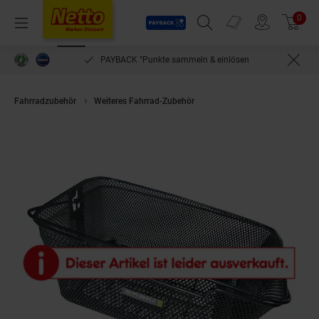
Payback
Prospekte
0
Arti
Menü
Suchfeld einblenden
Filiale finden
Warenkorb
PAYBACK °Punkte sammeln & einlösen
Fahrradzubehör
Weiteres Fahrrad-Zubehör
BASIL Hinterradkorb "Capri"