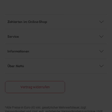
Zahlarten im Online-Shop
Service
Informationen
Über Netto
Vertrag widerrufen
*Alle Preise in Euro (€) inkl. gesetzlicher Mehrwertsteuer, zzgl.
Fußnoten
Versandkosten
und zzgl. evtl. anfallender Versandkostenzuschläge. UVP: