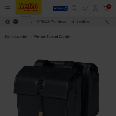
Payback
Prospekte
0
Arti
Menü
Suchfeld einblenden
Filiale finden
Warenkorb
PAYBACK °Punkte sammeln & einlösen
Fahrradzubehör
Weiteres Fahrrad-Zubehör
BASIL Fahrrad- Doppelpackt