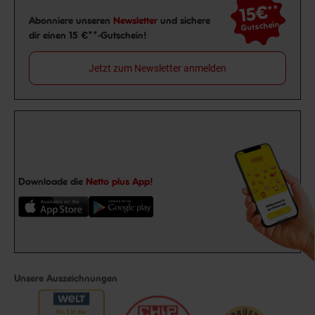
15€
**
Newsletter Anmeldung
Abonniere unseren
Newsletter
und sichere
Gutschein
dir einen 15 €**-Gutschein!
Jetzt zum Newsletter anmelden
Downloade die
Netto plus App!
Unsere Auszeichnungen