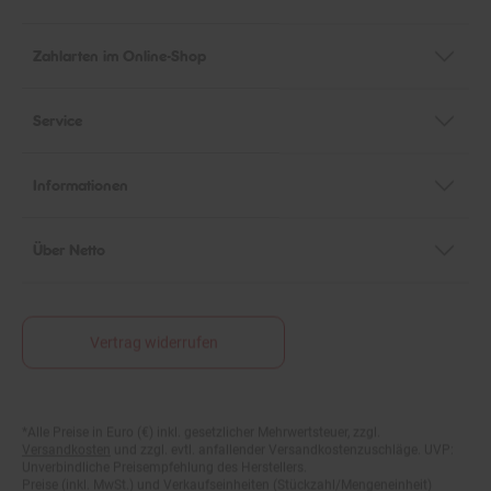
Zahlarten im Online-Shop
Service
Informationen
Über Netto
Vertrag widerrufen
*Alle Preise in Euro (€) inkl. gesetzlicher Mehrwertsteuer, zzgl.
Fußnoten
Versandkosten
und zzgl. evtl. anfallender Versandkostenzuschläge. UVP:
Unverbindliche Preisempfehlung des Herstellers.
Preise (inkl. MwSt.) und Verkaufseinheiten (Stückzahl/Mengeneinheit)
können im Online-Shop abweichen.