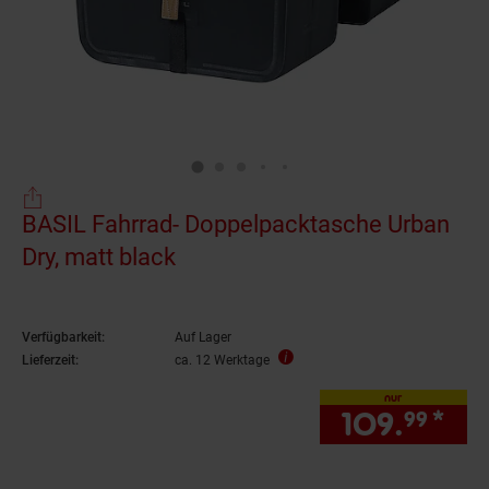
BASIL Fahrrad- Doppelpacktasche Urban
Dry, matt black
Verfügbarkeit:
Auf Lager
Lieferzeit:
ca. 12 Werktage
nur
109.
*
nur
99