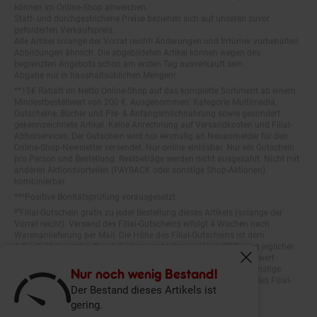
Statt- und durchgestrichene Preise beziehen sich auf unseren zuvor
geforderten Verkaufspreis.
Alle Artikel solange der Vorrat reicht! Änderungen und Irrtümer vorbehalten.
Abbildungen ähnlich. Die abgebildeten Artikel können wegen des
begrenzten Angebots schon am ersten Tag ausverkauft sein.
Abgabe nur in haushaltsüblichen Mengen!
**15€ Rabatt im Netto Online-Shop auf das komplette Sortiment ab einem
Mindestbestellwert von 200 €. Ausgenommen: Kategorie Multimedia,
Gutscheine, Bücher und Pre- & Anfangsmilchnahrung sowie gesondert
gekennzeichnete Artikel. Keine Anrechnung auf Versandkosten und Filial-
Abholservices. Der Gutschein wird nur einmalig an Neuanmelder für den
Online-Shop-Newsletter versendet. Nur online einlösbar. Nur ein Gutschein
pro Person und Bestellung. Restbeträge werden nicht ausgezahlt. Nicht mit
anderen Aktionsvorteilen (PAYBACK oder sonstige Shop-Aktionen)
kombinierbar.
***Positive Bonitätsprüfung vorausgesetzt
²⁰Filial-Gutschein gratis zu jeder Bestellung dieses Artikels (solange der
Vorrat reicht). Versand des Filial-Gutscheins erfolgt 4 Wochen nach
Warenanlieferung per Mail. Die Höhe des Filial-Gutscheins ist dem
Artikelbild des gekauften Artikels zu entnehmen. Vervielfältigung jeglicher
Art nicht gestattet. Der Filial-Gutschein ist ohne Mindesteinkaufswert
einlösbar. Nicht mit anderen Aktionsvorteilen (PAYBACK oder sonstige
Fenster schliess
Shop-Aktionen) kombinierbar. Der jeweilige Gültigkeitszeitraum des Filial-
Nur noch wenig Bestand!
Gutscheins ist darauf vermerkt.
Der Bestand dieses Artikels ist
gering.