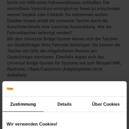
leicht mit Hilfe eines Faltverschlusses schließen. Der
verstellbare Verschluss ermöglich es Ihnen zu entscheiden
wieviel Gepäck oder Einkäufe Sie mitnehmen wollen.
Darüber hinaus erhält die schwarze Tasche durch die
Kunstlederdetails eine luxuriöse Ausstrahlung. Wie die
Fahrradtaschen befestigt werden?
Mit dem Universal Bridge-System lassen sich die Taschen
am Gepäckträger Ihres Fahrrads befestigen. Sie können die
Tasche mit Hilfe der mitgelieferten Riemen am
Gepäckträger montieren. Ebenfalls eignet sich das
Universal Bridge-System für Systeme wie zum Beispiel MIK,
Racktime, i-Rack/Carrymore (Adapterplatten nicht
enthalten).
Batt-Reg.-Nr. DE: 35726610
Eigenname: Urban Dry
Eigenschaften: wasserdicht
Zustimmung
Details
Über Cookies
Fassungsvermögen (Liter): 50 Liter
Futter: Polyester
Maße: 35,5x17x42cm
Wir verwenden Cookies!
ProdSV Land: Netherlands