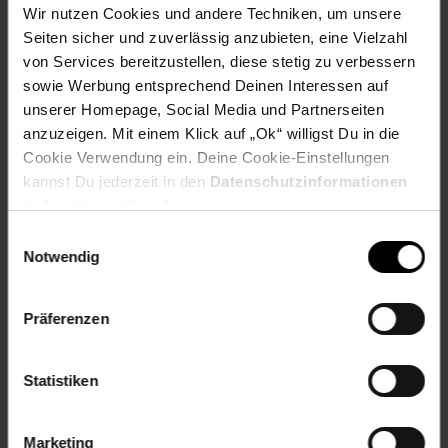
ProdSV PLZ: 7071 AA
Wir nutzen Cookies und andere Techniken, um unsere
ProdSV Hausnummer: 7A
Seiten sicher und zuverlässig anzubieten, eine Vielzahl
ProdSV Ort: Ulft
von Services bereitzustellen, diese stetig zu verbessern
ProdSV Straße: Ettenseweg
sowie Werbung entsprechend Deinen Interessen auf
productSafety Address: Ettenseweg 7A 7071 AA Ulft,
unserer Homepage, Social Media und Partnerseiten
Netherland
anzuzeigen. Mit einem Klick auf „Ok“ willigst Du in die
productSafety Email: service@basil.nl
Cookie Verwendung ein. Deine Cookie-Einstellungen
productSafety Name: BASIL
kannst Du jederzeit in den
Datenschutzinformationen
ändern bzw. widerrufen.
Artikelnummer: 2649078000
EAN: 8715019176593
Einwilligungsauswahl
Artikel gehört zur Kategorie:
Weiteres Fahrrad-Zubehör
Notwendig
Präferenzen
Versandinformationen
Statistiken
Herstellerinformationen
Marketing