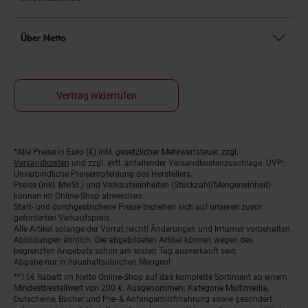
Über Netto
Vertrag widerrufen
*Alle Preise in Euro (€) inkl. gesetzlicher Mehrwertsteuer, zzgl.
Fußnoten
Versandkosten
und zzgl. evtl. anfallender Versandkostenzuschläge. UVP:
Unverbindliche Preisempfehlung des Herstellers.
Preise (inkl. MwSt.) und Verkaufseinheiten (Stückzahl/Mengeneinheit)
können im Online-Shop abweichen.
Statt- und durchgestrichene Preise beziehen sich auf unseren zuvor
geforderten Verkaufspreis.
Alle Artikel solange der Vorrat reicht! Änderungen und Irrtümer vorbehalten.
Abbildungen ähnlich. Die abgebildeten Artikel können wegen des
begrenzten Angebots schon am ersten Tag ausverkauft sein.
Abgabe nur in haushaltsüblichen Mengen!
**15€ Rabatt im Netto Online-Shop auf das komplette Sortiment ab einem
Mindestbestellwert von 200 €. Ausgenommen: Kategorie Multimedia,
Gutscheine, Bücher und Pre- & Anfangsmilchnahrung sowie gesondert