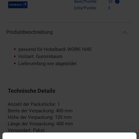
Payback Punkte
Basis°Punkte:
32
Extra°Punkte:
0
Produktbeschreibung
passend für Hobelbank WORK-1640
Holzart: Gummibaum
Lieferumfang wie abgebildet
Technische Details
Anzahl der Packstücke: 1
Breite der Verpackung: 400 mm
Höhe der Verpackung: 120 mm
Länge der Verpackung: 400 mm
Versandart: Paket
Versandgewicht: 5,90 kg