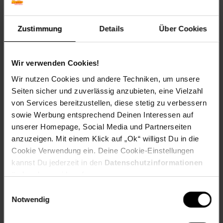
.
Artikelnummer: 2696825000
Zustimmung
Details
Über Cookies
EAN: 4260537613258
Artikel gehört zur Kategorie:
Werkbänke & Industrieregale
Wir verwenden Cookies!
Wir nutzen Cookies und andere Techniken, um unsere
Seiten sicher und zuverlässig anzubieten, eine Vielzahl
Versandinformationen
von Services bereitzustellen, diese stetig zu verbessern
sowie Werbung entsprechend Deinen Interessen auf
unserer Homepage, Social Media und Partnerseiten
Herstellerinformationen
anzuzeigen. Mit einem Klick auf „Ok“ willigst Du in die
Cookie Verwendung ein. Deine Cookie-Einstellungen
kannst Du jederzeit in den
Datenschutzinformationen
ändern bzw. widerrufen.
Fußzeile
Weitere Online-Angebote
Einwilligungsauswahl
Notwendig
Netto Reisen
TV-Shop
Weinwelt