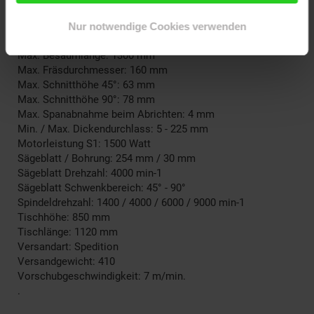
Hobelwellendrehzahl: 5500 min-1
Hobelwellendurchmesser: 70 mm
Nur notwendige Cookies verwenden
Höhenverstellung Spindel: 110 mm
Max. Besäumlänge: 1300 mm
Max. Fräsdurchmesser: 160 mm
Max. Schnitthöhe 45°: 63 mm
Max. Schnitthöhe 90°: 78 mm
Max. Spanabnahme beim Abrichten: 4 mm
Min. / Max. Dickendurchlass: 5 - 225 mm
Motorleistung S1: 1500 Watt
Sägeblatt / Bohrung: 254 mm / 30 mm
Sägeblatt Drehzahl: 4000 min-1
Sägeblatt Schwenkbereich: 45° - 90°
Spindeldrehzahl: 1400 / 4000 / 6000 / 9000 min-1
Tischhöhe: 850 mm
Tischlänge: 1120 mm
Versandart: Spedition
Versandgewicht: 410
Vorschubgeschwindigkeit: 7 m/min.
.