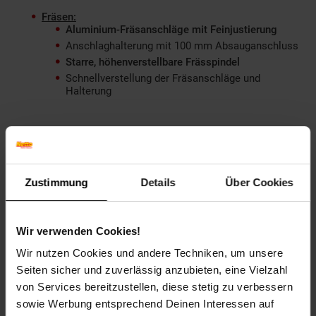
Fräsen:
Aluminium-Fräsanschläge mit Feinjustierung
Anschlaghalterung mit 100 mm Absauganschluss
Starre, höhenverstellbare Frässpindel
Schnellverstellung der Fräsanschläge und
Halterung
Langlochbohren:
Langlochbohreinrichtung optional erhältlich
(Artikelnr. BMK51300MA)
Bohreinrichtung mit Westcott-Bohrfutter 3-16
Zustimmung
Details
Über Cookies
mm
Wir verwenden Cookies!
Fahrwerk:
Wir nutzen Cookies und andere Techniken, um unsere
Praktische Fahreinrichtung optional erhältlich
(Artikelnr. BMK51300FW)
Seiten sicher und zuverlässig anzubieten, eine Vielzahl
von Services bereitzustellen, diese stetig zu verbessern
sowie Werbung entsprechend Deinen Interessen auf