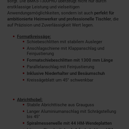
sorgt. Die BMK5-1300PRO überzeugt nicht nur durch
erstklassige Leistung und vielseitigen
Anwendungsmöglichkeiten, sondern ist auch
perfekt für
ambitionierte Heimwerker und professionelle Tischler
, die
auf Präzision und Zuverlässigkeit Wert legen.
Formatkreissäge:
Schiebeschlitten mit stabilem Ausleger
Anschlagschiene mit Klappanschlag und
Feinjustierung
Formatschiebeschlitten mit 1300 mm Länge
Parallelanschlag mit Feinjustierung
Inklusive Niederhalter und Besäumschuh
Kreissägeblatt um 45° schwenkbar
Abrichthobel:
Stabile Abrichttische aus Grauguss
Langer Aluminiumanschlag mit Schrägstellung
bis 45°
Spiralmesserwelle mit 44 HM-Wendeplatten