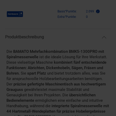
Payback Punkte
Basis°Punkte:
2.099
Extra°Punkte:
0
Produktbeschreibung
Die
BAMATO Mehrfachkombination BMK5-1300PRO mit
Spiralmesserwelle
ist die ideale Lösung für Ihre Werkstatt.
Diese vielseitige Maschine
kombiniert fünf entscheidende
Funktionen: Abrichten, Dickenhobeln, Sägen, Fräsen und
Bohren.
Sie
spart Platz
und bietet trotzdem alles, was Sie
für anspruchsvolle Holzbearbeitungsarbeiten benötigen.
Der
präzise gefertigte Maschinentisch aus hochwertigem
Grauguss
gewährleistet maximale Stabilität und
Genauigkeit bei Ihren Projekten. Die
übersichtlichen
Bedienelemente
ermöglichen eine einfache und intuitive
Handhabung, während die
integrierte Spiralmesserwelle mit
44 Hartmetall-Wendeplatten für präzise Hobelergebnisse