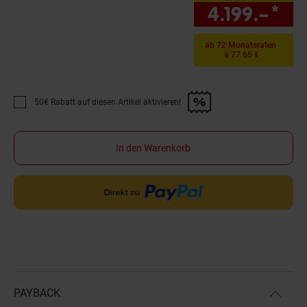
4.199.–
*
nur
ab 72 Monatsraten
à 77.65 €
50€ Rabatt auf diesen Artikel aktivieren!
Promotion "50€ Rabatt auf diesen Artikel aktivieren!" anwenden
In den Warenkorb
PAYBACK