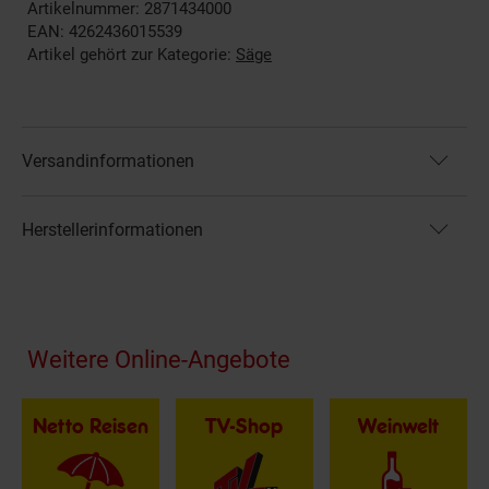
Artikelnummer: 2871434000
EAN: 4262436015539
Artikel gehört zur Kategorie:
Säge
Versandinformationen
Herstellerinformationen
Fußzeile
Weitere Online-Angebote
Netto Reisen
TV-Shop
Weinwelt