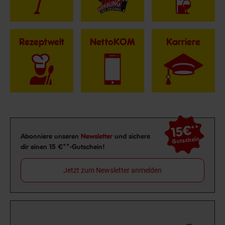
Rezeptwelt
NettoKOM
Karriere
15€
**
Newsletter Anmeldung
Abonniere unseren
Newsletter
und sichere
Gutschein
dir einen 15 €**-Gutschein!
Jetzt zum Newsletter anmelden