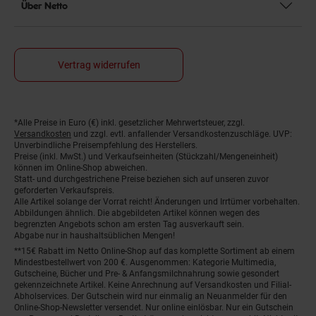
Über Netto
Vertrag widerrufen
*Alle Preise in Euro (€) inkl. gesetzlicher Mehrwertsteuer, zzgl.
Fußnoten
Versandkosten
und zzgl. evtl. anfallender Versandkostenzuschläge. UVP:
Unverbindliche Preisempfehlung des Herstellers.
Preise (inkl. MwSt.) und Verkaufseinheiten (Stückzahl/Mengeneinheit)
können im Online-Shop abweichen.
Statt- und durchgestrichene Preise beziehen sich auf unseren zuvor
geforderten Verkaufspreis.
Alle Artikel solange der Vorrat reicht! Änderungen und Irrtümer vorbehalten.
Abbildungen ähnlich. Die abgebildeten Artikel können wegen des
begrenzten Angebots schon am ersten Tag ausverkauft sein.
Abgabe nur in haushaltsüblichen Mengen!
**15€ Rabatt im Netto Online-Shop auf das komplette Sortiment ab einem
Mindestbestellwert von 200 €. Ausgenommen: Kategorie Multimedia,
Gutscheine, Bücher und Pre- & Anfangsmilchnahrung sowie gesondert
gekennzeichnete Artikel. Keine Anrechnung auf Versandkosten und Filial-
Abholservices. Der Gutschein wird nur einmalig an Neuanmelder für den
Online-Shop-Newsletter versendet. Nur online einlösbar. Nur ein Gutschein