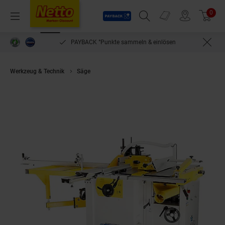
Payback
Prospekte
0
Arti
Menü
Suchfeld einblenden
Filiale finden
Warenkorb
PAYBACK °Punkte sammeln & einlösen
Werkzeug & Technik
Säge
BAMATO Mehrfachkombination BMK5-1300PR