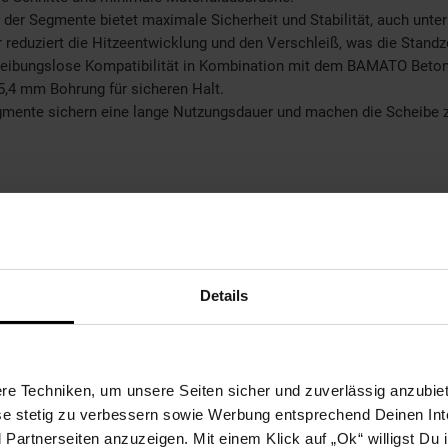
er Segmente bietet maximale Sicherheit und Stabilität, auch unter
duziert die Hitzeentwicklung und den Verschleiß, was die Standzei
 reibungslose Kompatibilität in Kombination mit dem BAMATO Beto
5,4 mm Bohrung für sicheren Halt.
nte sichern eine lange Nutzungsdauer und machen die Scheibe zu ei
Details
e Techniken, um unsere Seiten sicher und zuverlässig anzubiet
ese stetig zu verbessern sowie Werbung entsprechend Deinen In
artnerseiten anzuzeigen. Mit einem Klick auf „Ok“ willigst Du