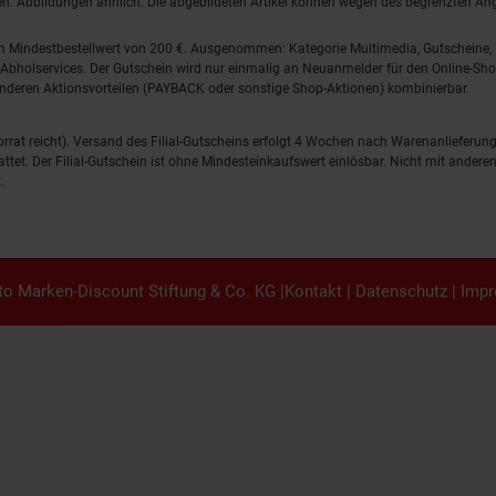
lten. Abbildungen ähnlich. Die abgebildeten Artikel können wegen des begrenzten A
em Mindestbestellwert von 200 €. Ausgenommen: Kategorie Multimedia, Gutscheine
Abholservices. Der Gutschein wird nur einmalig an Neuanmelder für den Online-Shop
anderen Aktionsvorteilen (PAYBACK oder sonstige Shop-Aktionen) kombinierbar.
 Vorrat reicht). Versand des Filial-Gutscheins erfolgt 4 Wochen nach Warenanlieferung
stattet. Der Filial-Gutschein ist ohne Mindesteinkaufswert einlösbar. Nicht mit and
.
o Marken-Discount Stiftung & Co. KG |
Kontakt
|
Datenschutz
|
Imp