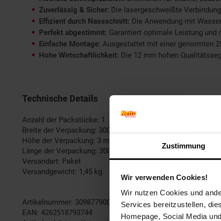
Zuverlässig & Sicher:
Die lasergeschweißte Verbindung d
Effizient durch Nassschnitt:
Die Anwendung mit Wasser re
Perfekt abgestimmt:
Garantiert optimale Leistung und
Einfache Montage:
Ausgestattet mit einer genormten 2
Hohe Wirtschaftlichkeit:
Die 12 mm hohen Qualitätssegme
Technische Details
Anzahl der Packstücke: 1
Breite der Verpackung: 300 mm
Höhe der Verpackung: 3 mm
Zustimmung
Länge der Verpackung: 300 mm
Versandart: Paket
Versandgewicht: 1,45 kg
Wir verwenden Cookies!
.
Wir nutzen Cookies und ander
Artikelnummer: 3098779000
Services bereitzustellen, di
EAN: 4262518793744
Homepage, Social Media und P