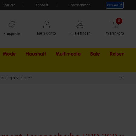
Karriere
Kontakt
Unternehmen
0
Artikel
Mein Konto
Filiale finden
Warenkorb
Prospekte
Mode
Haushalt
Multimedia
Sale
Externer Li
Reisen
chnung bezahlen***
 Granit, uvm. | 12 mm Segmente | lasergeschweisst