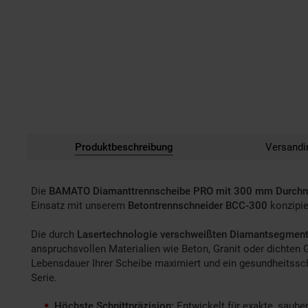
Produktbeschreibung
Versandi
Die
BAMATO Diamanttrennscheibe PRO mit 300 mm Durch
Einsatz mit unserem
Betontrennschneider BCC-300
konzipie
Die durch
Lasertechnologie verschweißten Diamantsegmen
anspruchsvollen Materialien wie Beton, Granit oder dichte
Lebensdauer Ihrer Scheibe maximiert und ein gesundheitsscho
Serie.
Höchste Schnittpräzision:
Entwickelt für exakte, saube