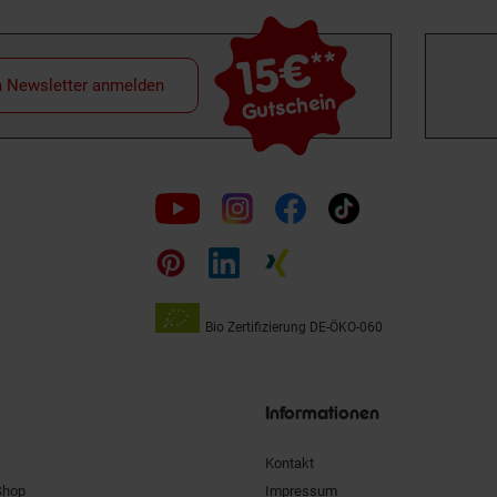
15€
**
m Newsletter anmelden
Gutschein
Folge
uns
auf
Bio Zertifizierung
DE-ÖKO-060
Unsere
Siegel
Informationen
Kontakt
Shop
Impressum