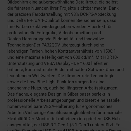
Bildschirm eine außergewöhnliche Detailtreue, die selbst
die feinsten Nuancen Ihrer Projekte sichtbar macht. Dank
der präzisen Farbdarstellung mit 98% DCI-P3-Abdeckung
und Delta E-ProArt-Qualität können Sie sicher sein, dass
Ihre Farben exakt wiedergegeben werden – perfekt für
professionelle Fotografie, Videobearbeitung und
Design.Herausragende Bildqualität und innovative
TechnologienDer PA32QCV überzeugt durch seine
lebendigen Farben, hohen Kontrastverhältnis von 1500:1
und eine maximale Helligkeit von 600 cd/m². Mit HDR10-
Unterstützung und VESA DisplayHDR™ 600 liefert er
brillante, kontrastreiche Bilder mit satten Schwarztönen und
leuchtenden Weißwerten. Die flimmerfreie Technologie
sowie die Low-Blue-Light-Funktion sorgen für eine
angenehme Nutzung, auch bei längeren Arbeitssitzungen.
Das flache, elegante Design in Silber passt perfekt in
professionelle Arbeitsumgebungen und bietet eine stabile,
höhenverstellbare VESA-Halterung für ergonomisches
Arbeiten.Vielseitige Anschlussmöglichkeiten für maximale
FlexibilitätDer Monitor ist mit einem integrierten USB-Hub
ausgestattet, der USB 3.2 Gen 1 (3.1 Gen 1) unterstützt. Er
verfügt über einen USB-C- und USB-A-Anschluss, die Power