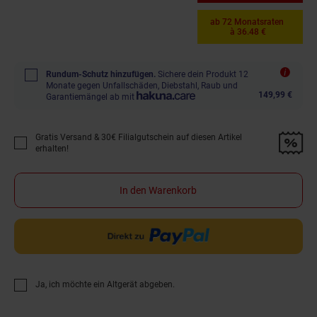
ab 72 Monatsraten
à 36.48 €
Rundum-Schutz hinzufügen.
Sichere dein Produkt 12
Monate gegen Unfallschäden, Diebstahl, Raub und
149,99 €
Garantiemängel ab mit
Gratis Versand & 30€ Filialgutschein auf diesen Artikel
Promotion "Gratis Versand &amp; 30€ Filialgutschein auf diesen Artikel 
erhalten!
In den Warenkorb
Ja, ich möchte ein Altgerät abgeben.