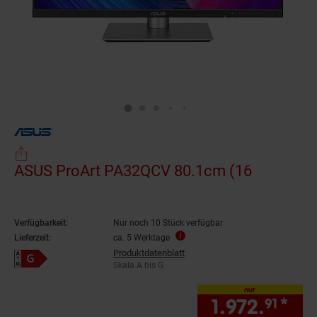
ASUS ProArt PA32QCV 80.1cm (16
Verfügbarkeit:
Nur noch 10 Stück verfügbar
Lieferzeit:
ca. 5 Werktage
Produktdatenblatt
Energieeffizienzklasse G auf Skala A bis G
Skala A bis G
nur
1.972.
*
nur
91