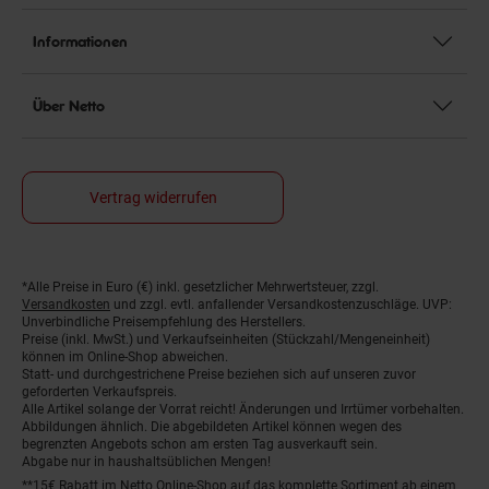
Informationen
Über Netto
Vertrag widerrufen
*Alle Preise in Euro (€) inkl. gesetzlicher Mehrwertsteuer, zzgl.
Fußnoten
Versandkosten
und zzgl. evtl. anfallender Versandkostenzuschläge. UVP:
Unverbindliche Preisempfehlung des Herstellers.
Preise (inkl. MwSt.) und Verkaufseinheiten (Stückzahl/Mengeneinheit)
können im Online-Shop abweichen.
Statt- und durchgestrichene Preise beziehen sich auf unseren zuvor
geforderten Verkaufspreis.
Alle Artikel solange der Vorrat reicht! Änderungen und Irrtümer vorbehalten.
Abbildungen ähnlich. Die abgebildeten Artikel können wegen des
begrenzten Angebots schon am ersten Tag ausverkauft sein.
Abgabe nur in haushaltsüblichen Mengen!
**15€ Rabatt im Netto Online-Shop auf das komplette Sortiment ab einem