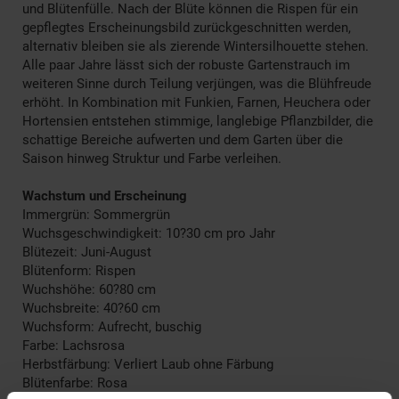
und Blütenfülle. Nach der Blüte können die Rispen für ein
gepflegtes Erscheinungsbild zurückgeschnitten werden,
alternativ bleiben sie als zierende Wintersilhouette stehen.
Alle paar Jahre lässt sich der robuste Gartenstrauch im
weiteren Sinne durch Teilung verjüngen, was die Blühfreude
erhöht. In Kombination mit Funkien, Farnen, Heuchera oder
Hortensien entstehen stimmige, langlebige Pflanzbilder, die
schattige Bereiche aufwerten und dem Garten über die
Saison hinweg Struktur und Farbe verleihen.
Wachstum und Erscheinung
Immergrün: Sommergrün
Wuchsgeschwindigkeit: 10?30 cm pro Jahr
Blütezeit: Juni-August
Blütenform: Rispen
Wuchshöhe: 60?80 cm
Wuchsbreite: 40?60 cm
Wuchsform: Aufrecht, buschig
Farbe: Lachsrosa
Herbstfärbung: Verliert Laub ohne Färbung
Blütenfarbe: Rosa