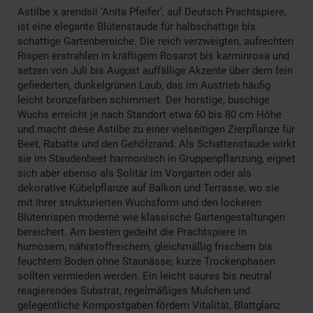
Astilbe x arendsii ‘Anita Pfeifer’, auf Deutsch Prachtspiere,
ist eine elegante Blütenstaude für halbschattige bis
schattige Gartenbereiche. Die reich verzweigten, aufrechten
Rispen erstrahlen in kräftigem Rosarot bis karminrosa und
setzen von Juli bis August auffällige Akzente über dem fein
gefiederten, dunkelgrünen Laub, das im Austrieb häufig
leicht bronzefarben schimmert. Der horstige, buschige
Wuchs erreicht je nach Standort etwa 60 bis 80 cm Höhe
und macht diese Astilbe zu einer vielseitigen Zierpflanze für
Beet, Rabatte und den Gehölzrand. Als Schattenstaude wirkt
sie im Staudenbeet harmonisch in Gruppenpflanzung, eignet
sich aber ebenso als Solitär im Vorgarten oder als
dekorative Kübelpflanze auf Balkon und Terrasse, wo sie
mit ihrer strukturierten Wuchsform und den lockeren
Blütenrispen moderne wie klassische Gartengestaltungen
bereichert. Am besten gedeiht die Prachtspiere in
humosem, nährstoffreichem, gleichmäßig frischem bis
feuchtem Boden ohne Staunässe; kurze Trockenphasen
sollten vermieden werden. Ein leicht saures bis neutral
reagierendes Substrat, regelmäßiges Mulchen und
gelegentliche Kompostgaben fördern Vitalität, Blattglanz