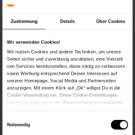
Winterfarbe: Verblasst, bleibt halbschattig
Geschmack: X
Frucht: Keine Frucht
Blattform: Gefiedert
Zustimmung
Details
Über Cookies
Standort und Pflege
Standortempfehlung: Halbschattig, feucht
Wir verwenden Cookies!
Pflegeaufwand: Mittel
Lichtbedarf: Halbschattig-Schattig
Wir nutzen Cookies und andere Techniken, um unsere
Wasserbedarf: Hoch
Seiten sicher und zuverlässig anzubieten, eine Vielzahl
Rückschnitt: Rückschnitt im Frühjahr
von Services bereitzustellen, diese stetig zu verbessern
Schnittverträglichkeit: Gut
sowie Werbung entsprechend Deinen Interessen auf
Bodenansprüche: humos und feucht
unserer Homepage, Social Media und Partnerseiten
Nährstoffgehalt: Mittel
anzuzeigen. Mit einem Klick auf „Ok“ willigst Du in die
Frosthärte: bis -28 °C
Cookie Verwendung ein. Deine Cookie-Einstellungen
Verwendung: Als Schnittpflanze,Im
Bauerngarten,Schattenbeet, Schnittblume, Bienenweide,
kannst Du jederzeit in den
Datenschutzinformationen
Staudenrabatte, Teichrandbepflanzung
ändern bzw. widerrufen.
Einwilligungsauswahl
Eigenschaften
Notwendig
Duft: Kein Duft
Bestäuber: Insekten