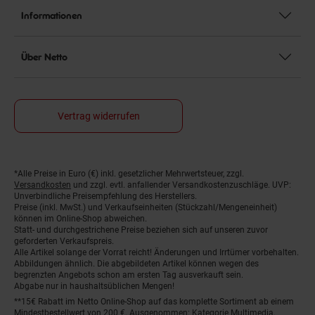
Informationen
Über Netto
Vertrag widerrufen
*Alle Preise in Euro (€) inkl. gesetzlicher Mehrwertsteuer, zzgl.
Fußnoten
Versandkosten
und zzgl. evtl. anfallender Versandkostenzuschläge. UVP:
Unverbindliche Preisempfehlung des Herstellers.
Preise (inkl. MwSt.) und Verkaufseinheiten (Stückzahl/Mengeneinheit)
können im Online-Shop abweichen.
Statt- und durchgestrichene Preise beziehen sich auf unseren zuvor
geforderten Verkaufspreis.
Alle Artikel solange der Vorrat reicht! Änderungen und Irrtümer vorbehalten.
Abbildungen ähnlich. Die abgebildeten Artikel können wegen des
begrenzten Angebots schon am ersten Tag ausverkauft sein.
Abgabe nur in haushaltsüblichen Mengen!
**15€ Rabatt im Netto Online-Shop auf das komplette Sortiment ab einem
Mindestbestellwert von 200 €. Ausgenommen: Kategorie Multimedia,