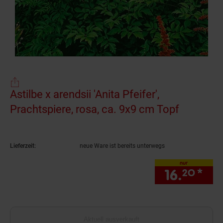
Astilbe x arendsii 'Anita Pfeifer',
Prachtspiere, rosa, ca. 9x9 cm Topf
(Produkt 
Lieferzeit:
neue Ware ist bereits unterwegs
nur
16.
*
nur
20
Aktuell ausverkauft