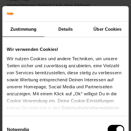
Herbstfärbung: Verliert Laub ohne Färbung
Blütenfarbe: Lila
Winterfarbe: Verblasst, bleibt halbschattig
Geschmack: X
Zustimmung
Details
Über Cookies
Frucht: Keine Frucht
Blattform: Gefiedert
Standort und Pflege
Wir verwenden Cookies!
Standortempfehlung: Halbschattig, feucht
Wir nutzen Cookies und andere Techniken, um unsere
Pflegeaufwand: Mittel
Seiten sicher und zuverlässig anzubieten, eine Vielzahl
Lichtbedarf: Halbschattig-Schattig
von Services bereitzustellen, diese stetig zu verbessern
Wasserbedarf: Hoch
Rückschnitt: Rückschnitt im Frühjahr
sowie Werbung entsprechend Deinen Interessen auf
Schnittverträglichkeit: Gut
unserer Homepage, Social Media und Partnerseiten
Bodenansprüche: humos und feucht
anzuzeigen. Mit einem Klick auf „Ok“ willigst Du in die
Nährstoffgehalt: Mittel
Cookie Verwendung ein. Deine Cookie-Einstellungen
Frosthärte: bis -28 °C
kannst Du jederzeit in den
Datenschutzinformationen
Verwendung: Als Schnittpflanze,Im
ändern bzw. widerrufen.
Bauerngarten,Schattenbeet, Schnittblume, Staudenrabatte,
Teichrand, Bienenweide
Einwilligungsauswahl
Notwendig