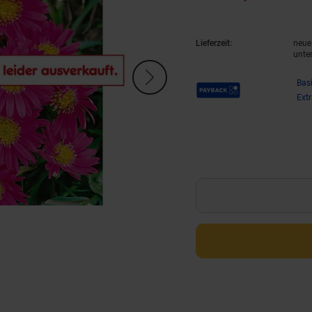
Lieferzeit:
neue 
unte
Payback Punkte
Bas
Ext