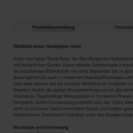
Produktbeschreibung
Versandi
Glattblatt-Aster, Neubelgien-Aster
Aster novi-belgii ‘Royal Ruby’, die Neu?Belgische Herbstast
und herbstlichen Garten. Diese robuste Gartenstaude entwick
die leuchtenden Blütenköpfe von etwa September bis in den 
Bauerngärten als auch in modernen Staudenpflanzungen und sor
kann aber ebenso gut als solitärer Blickfang im Vorgarten od
Standort fördert die üppige Knospenbildung und ein gleichmäß
Staunässe. Regelmäßige Wassergaben in trockenen Phasen und
kompakte, dichte Erscheinung empfiehlt sich das Teilen älter
nicht zu trockener Stand vermindern Stress und fördern ges
farbintensiver Zierstrauch-Charakter unter den Stauden ein
Wachstum und Erscheinung