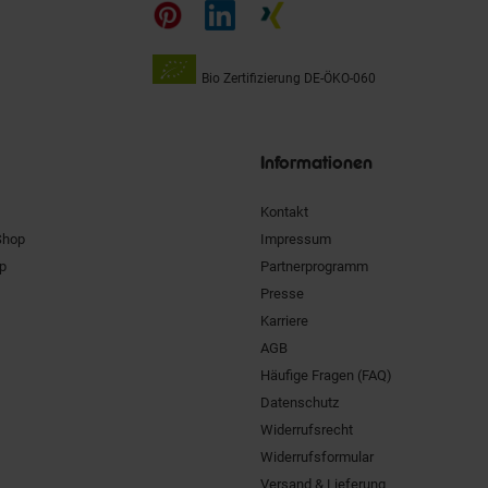
auf
Bio Zertifizierung
DE-ÖKO-060
Unsere
Siegel
Informationen
Kontakt
Shop
Impressum
pp
Partnerprogramm
Presse
Karriere
AGB
Häufige Fragen (FAQ)
Datenschutz
Widerrufsrecht
Widerrufsformular
Versand & Lieferung