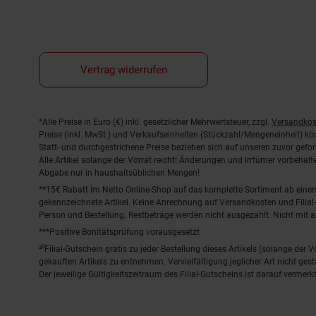
Vertrag widerrufen
Fußnoten
*Alle Preise in Euro (€) inkl. gesetzlicher Mehrwertsteuer, zzgl.
Versandkos
Preise (inkl. MwSt.) und Verkaufseinheiten (Stückzahl/Mengeneinheit) k
Statt- und durchgestrichene Preise beziehen sich auf unseren zuvor gefor
Alle Artikel solange der Vorrat reicht! Änderungen und Irrtümer vorbeha
Abgabe nur in haushaltsüblichen Mengen!
**15€ Rabatt im Netto Online-Shop auf das komplette Sortiment ab ein
gekennzeichnete Artikel. Keine Anrechnung auf Versandkosten und Filial-
Person und Bestellung. Restbeträge werden nicht ausgezahlt. Nicht mit 
***Positive Bonitätsprüfung vorausgesetzt
²⁰Filial-Gutschein gratis zu jeder Bestellung dieses Artikels (solange der
gekauften Artikels zu entnehmen. Vervielfältigung jeglicher Art nicht ge
Der jeweilige Gültigkeitszeitraum des Filial-Gutscheins ist darauf vermerkt