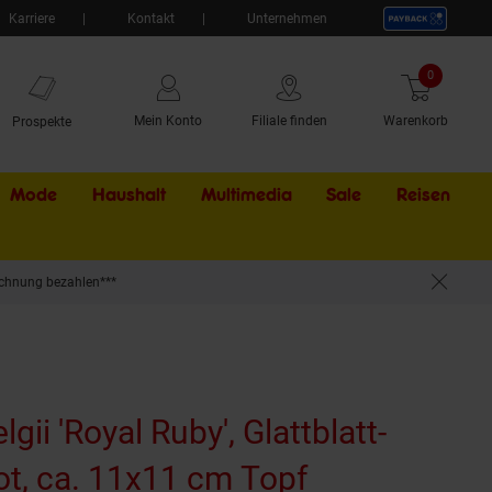
Karriere
Kontakt
Unternehmen
0
Artikel
Mein Konto
Filiale finden
Warenkorb
Prospekte
Mode
Haushalt
Multimedia
Sale
Externer Li
Reisen
chnung bezahlen***
lgii 'Royal Ruby', Glattblatt-
rot, ca. 11x11 cm Topf
(Produkt akt