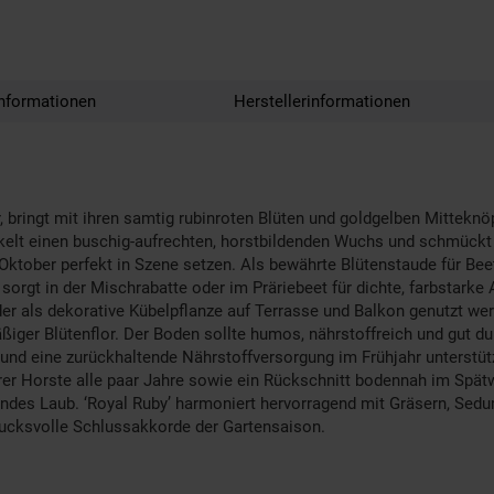
nformationen
Herstellerinformationen
er, bringt mit ihren samtig rubinroten Blüten und goldgelben Mittek
elt einen buschig-aufrechten, horstbildenden Wuchs und schmückt si
Oktober perfekt in Szene setzen. Als bewährte Blütenstaude für Bee
gt in der Mischrabatte oder im Präriebeet für dichte, farbstarke Ak
er als dekorative Kübelpflanze auf Terrasse und Balkon genutzt werd
iger Blütenflor. Der Boden sollte humos, nährstoffreich und gut du
 eine zurückhaltende Nährstoffversorgung im Frühjahr unterstützen
er Horste alle paar Jahre sowie ein Rückschnitt bodennah im Spätwin
undes Laub. ‘Royal Ruby’ harmoniert hervorragend mit Gräsern, Se
drucksvolle Schlussakkorde der Gartensaison.