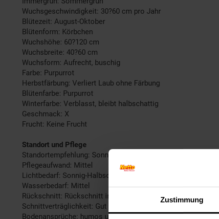
Immergrün: Sommergrün
Wuchsgeschwindigkeit: 30?60 cm pro Jahr
Blütezeit: August-Oktober
Blütenform: Körbchen
Wuchshöhe: 60?120 cm
Wuchsbreite: 40?60 cm
Wuchsform: Aufrecht, buschig
Farbe: Purpurrot
Herbstfärbung: Verliert Laub ohne Färbung
Blütenfarbe: Purpurrot
Winterfarbe: Verblasst, bleibt halbschattig
Geschmack: X
Frucht: Keine Frucht
Standort und Pflege
Standortempfehlung: Sonnig, windgeschützt
Pflegeaufwand: Mittel
Lichtbedarf: Sonnig-Halbschattig
Wasserbedarf: Mittel
Rückschnitt: Rückschnitt im Spätwinter
Zustimmung
Schnittverträglichkeit: Gut
Bodenansprüche: humos und gut durchlässig