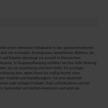
nöpfen einen intensiven Farbakzent in den spätsommerlichen
ch mit schmalen, frischgrünen, lanzettlichen Blättern, die
t und Rabatte überzeugt sie sowohl in klassischen
zente. In Gruppenpflanzung entfaltet sie ihre volle Wirkung,
en, wo sie zuverlässig und reich blüht. Ein sonniger
rchlässig sein, dabei frisch bis mäßig feucht ohne
 Vitalität und Standfestigkeit. Für eine dauerhaft
ter oder zeitigen Frühjahr. Gute Luftzirkulation und ein
dum, Sonnenhut und Herbst-Anemonen und setzt als