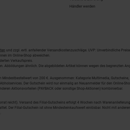
Händler werden
ten
und zzgl. evtl. anfallender Versandkostenzuschläge. UVP: Unverbindliche Preis
önnen im Online-Shop abweichen.
derten Verkaufspreis.
lten. Abbildungen ähnlich. Die abgebildeten Artikel können wegen des begrenzten A
em Mindestbestellwert von 200 €. Ausgenommen: Kategorie Multimedia, Gutscheine
Abholservices. Der Gutschein wird nur einmalig an Neuanmelder für den Online-Shop
anderen Aktionsvorteilen (PAYBACK oder sonstige Shop-Aktionen) kombinierbar.
 Vorrat reicht). Versand des Filial-Gutscheins erfolgt 4 Wochen nach Warenanlieferung
stattet. Der Filial-Gutschein ist ohne Mindesteinkaufswert einlösbar. Nicht mit and
.