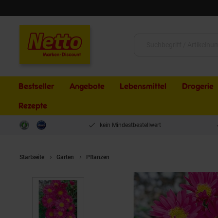
Schließen
Suche:
Bestseller
Angebote
Lebensmittel
Drogerie
Rezepte
kein Mindestbestellwert
Startseite
Garten
Pflanzen
Aster novi-belgii 'Royal Ruby', Glattb