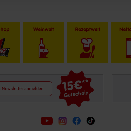
Shop
Weinwelt
Rezeptwelt
Net
15€
**
m Newsletter anmelden
Gutschein
Folge
uns