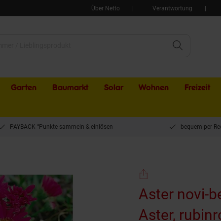
Über Netto
Verantwortung
Garten
Baumarkt
Solar
Wohnen
Freizeit
PAYBACK °Punkte sammeln & einlösen
bequem per Re
latt-Aster, rubinrot, ca. 11x11 cm Topf
Aster novi-be
Aster, rubin