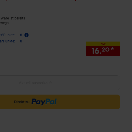
Ware ist bereits
rwegs
is°Punkte:
8
ra°Punkte:
0
nur
16.
*
nur 1
20
Aktuell ausverkauft