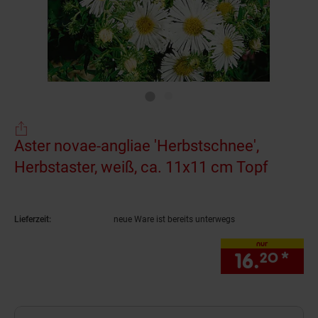
Aster novae-angliae 'Herbstschnee',
Herbstaster, weiß, ca. 11x11 cm Topf
(Produk
Lieferzeit:
neue Ware ist bereits unterwegs
nur
16.
*
nur
20