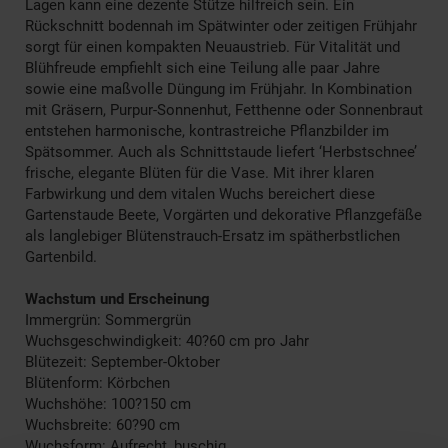
Lagen kann eine dezente Stütze hilfreich sein. Ein
Rückschnitt bodennah im Spätwinter oder zeitigen Frühjahr
sorgt für einen kompakten Neuaustrieb. Für Vitalität und
Blühfreude empfiehlt sich eine Teilung alle paar Jahre
sowie eine maßvolle Düngung im Frühjahr. In Kombination
mit Gräsern, Purpur-Sonnenhut, Fetthenne oder Sonnenbraut
entstehen harmonische, kontrastreiche Pflanzbilder im
Spätsommer. Auch als Schnittstaude liefert ‘Herbstschnee’
frische, elegante Blüten für die Vase. Mit ihrer klaren
Farbwirkung und dem vitalen Wuchs bereichert diese
Gartenstaude Beete, Vorgärten und dekorative Pflanzgefäße
als langlebiger Blütenstrauch-Ersatz im spätherbstlichen
Gartenbild.
Wachstum und Erscheinung
Immergrün: Sommergrün
Wuchsgeschwindigkeit: 40?60 cm pro Jahr
Blütezeit: September-Oktober
Blütenform: Körbchen
Wuchshöhe: 100?150 cm
Wuchsbreite: 60?90 cm
Wuchsform: Aufrecht, buschig