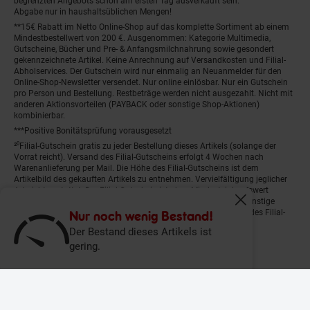
begrenzten Angebots schon am ersten Tag ausverkauft sein.
Abgabe nur in haushaltsüblichen Mengen!
**15€ Rabatt im Netto Online-Shop auf das komplette Sortiment ab einem
Mindestbestellwert von 200 €. Ausgenommen: Kategorie Multimedia,
Gutscheine, Bücher und Pre- & Anfangsmilchnahrung sowie gesondert
gekennzeichnete Artikel. Keine Anrechnung auf Versandkosten und Filial-
Abholservices. Der Gutschein wird nur einmalig an Neuanmelder für den
Online-Shop-Newsletter versendet. Nur online einlösbar. Nur ein Gutschein
pro Person und Bestellung. Restbeträge werden nicht ausgezahlt. Nicht mit
anderen Aktionsvorteilen (PAYBACK oder sonstige Shop-Aktionen)
kombinierbar.
***Positive Bonitätsprüfung vorausgesetzt
²⁰Filial-Gutschein gratis zu jeder Bestellung dieses Artikels (solange der
Vorrat reicht). Versand des Filial-Gutscheins erfolgt 4 Wochen nach
Warenanlieferung per Mail. Die Höhe des Filial-Gutscheins ist dem
Artikelbild des gekauften Artikels zu entnehmen. Vervielfältigung jeglicher
Art nicht gestattet. Der Filial-Gutschein ist ohne Mindesteinkaufswert
einlösbar. Nicht mit anderen Aktionsvorteilen (PAYBACK oder sonstige
Fenster schliess
Shop-Aktionen) kombinierbar. Der jeweilige Gültigkeitszeitraum des Filial-
Nur noch wenig Bestand!
Gutscheins ist darauf vermerkt.
Der Bestand dieses Artikels ist
gering.
© Netto Marken-Discount Stiftung & Co. KG |
Kontakt
|
Datenschutz
|
Impressum