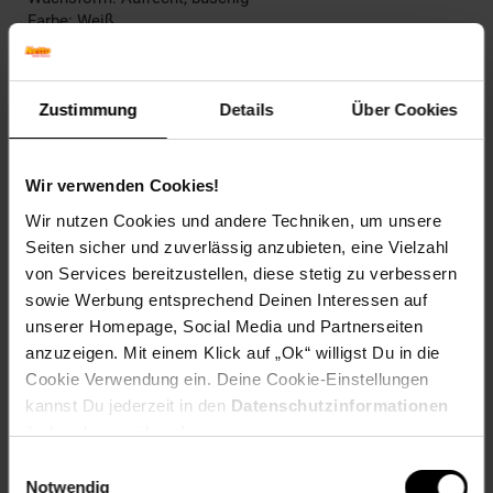
Farbe: Weiß
Herbstfärbung: Verliert Laub ohne Färbung
Blütenfarbe: Weiß
Winterfarbe: Verblasst, bleibt halbschattig
Zustimmung
Details
Über Cookies
Geschmack: X
Frucht: Keine Frucht
Standort und Pflege
Wir verwenden Cookies!
Standortempfehlung: Sonnig, windgeschützt
Wir nutzen Cookies und andere Techniken, um unsere
Pflegeaufwand: Mittel
Seiten sicher und zuverlässig anzubieten, eine Vielzahl
Lichtbedarf: Sonnig-Halbschattig
von Services bereitzustellen, diese stetig zu verbessern
Wasserbedarf: Mittel
Rückschnitt: Rückschnitt im Frühjahr.
sowie Werbung entsprechend Deinen Interessen auf
Schnittverträglichkeit: Gut
unserer Homepage, Social Media und Partnerseiten
Bodenansprüche: humos und durchlässig
anzuzeigen. Mit einem Klick auf „Ok“ willigst Du in die
Nährstoffgehalt: Mittel
Cookie Verwendung ein. Deine Cookie-Einstellungen
Frosthärte: bis -34 °C
kannst Du jederzeit in den
Datenschutzinformationen
Verwendung: Als Schnittpflanze,Im
ändern bzw. widerrufen.
Bauerngarten,Bienenweide, Staudenbeet, Schnittblume,
Naturgarten, Rabatte.
Einwilligungsauswahl
Notwendig