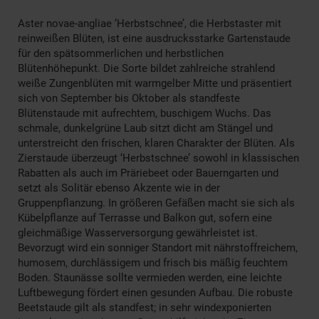
Aster novae-angliae ‘Herbstschnee’, die Herbstaster mit
reinweißen Blüten, ist eine ausdrucksstarke Gartenstaude
für den spätsommerlichen und herbstlichen
Blütenhöhepunkt. Die Sorte bildet zahlreiche strahlend
weiße Zungenblüten mit warmgelber Mitte und präsentiert
sich von September bis Oktober als standfeste
Blütenstaude mit aufrechtem, buschigem Wuchs. Das
schmale, dunkelgrüne Laub sitzt dicht am Stängel und
unterstreicht den frischen, klaren Charakter der Blüten. Als
Zierstaude überzeugt ‘Herbstschnee’ sowohl in klassischen
Rabatten als auch im Präriebeet oder Bauerngarten und
setzt als Solitär ebenso Akzente wie in der
Gruppenpflanzung. In größeren Gefäßen macht sie sich als
Kübelpflanze auf Terrasse und Balkon gut, sofern eine
gleichmäßige Wasserversorgung gewährleistet ist.
Bevorzugt wird ein sonniger Standort mit nährstoffreichem,
humosem, durchlässigem und frisch bis mäßig feuchtem
Boden. Staunässe sollte vermieden werden, eine leichte
Luftbewegung fördert einen gesunden Aufbau. Die robuste
Beetstaude gilt als standfest; in sehr windexponierten