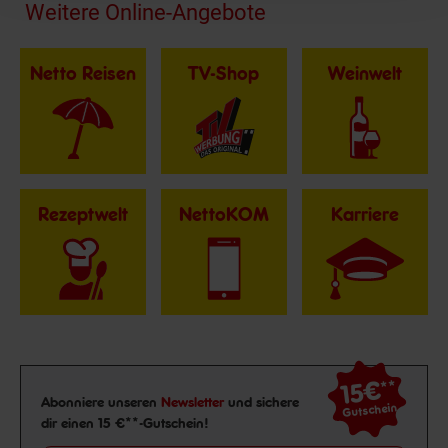
Fußzeile
Weitere Online-Angebote
Netto Reisen
TV-Shop
Weinwelt
Rezeptwelt
NettoKOM
Karriere
15€
**
Newsletter Anmeldung
Abonniere unseren
Newsletter
und sichere
Gutschein
dir einen 15 €**-Gutschein!