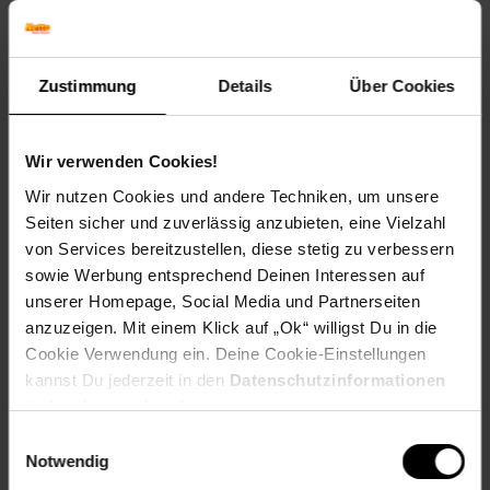
Blattfarbe: Grün-weiß
Blütenfarbe: keine Blüten
Winterfarbe: Verblasst, bleibt halbschattig
Zustimmung
Details
Über Cookies
Geschmack: X
Frucht: Keine Frucht
Blattform: Lineal
Wir verwenden Cookies!
Standort und Pflege
Wir nutzen Cookies und andere Techniken, um unsere
Standortempfehlung: Sonnig, windgeschützt
Seiten sicher und zuverlässig anzubieten, eine Vielzahl
Pflegeaufwand: Mittel
von Services bereitzustellen, diese stetig zu verbessern
Lichtbedarf: Sonnig-Halbschattig
Wasserbedarf: Hoch
sowie Werbung entsprechend Deinen Interessen auf
Rückschnitt: Rückschnitt im Frühjahr
unserer Homepage, Social Media und Partnerseiten
Schnittverträglichkeit: Gut
anzuzeigen. Mit einem Klick auf „Ok“ willigst Du in die
Bodenansprüche: feucht und gut durchlässig
Cookie Verwendung ein. Deine Cookie-Einstellungen
Nährstoffgehalt: Hoch
kannst Du jederzeit in den
Datenschutzinformationen
Frosthärte: bis -10 °C
ändern bzw. widerrufen.
Verwendung: Am Teichrand,An Bachläufen,Solitärpflanzung,
Sichtschutz, Teichrand, Kübelpflanze, Windschutz
Einwilligungsauswahl
Notwendig
Eigenschaften