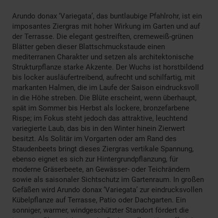
Arundo donax ‘Variegata’, das buntlaubige Pfahlrohr, ist ein
imposantes Ziergras mit hoher Wirkung im Garten und auf
der Terrasse. Die elegant gestreiften, cremeweiß-grünen
Blätter geben dieser Blattschmuckstaude einen
mediterranen Charakter und setzen als architektonische
Strukturpflanze starke Akzente. Der Wuchs ist horstbildend
bis locker ausläufertreibend, aufrecht und schilfartig, mit
markanten Halmen, die im Laufe der Saison eindrucksvoll
in die Höhe streben. Die Blüte erscheint, wenn überhaupt,
spät im Sommer bis Herbst als lockere, bronzefarbene
Rispe; im Fokus steht jedoch das attraktive, leuchtend
variegierte Laub, das bis in den Winter hinein Zierwert
besitzt. Als Solitär im Vorgarten oder am Rand des
Staudenbeets bringt dieses Ziergras vertikale Spannung,
ebenso eignet es sich zur Hintergrundpflanzung, für
moderne Gräserbeete, an Gewässer- oder Teichrändern
sowie als saisonaler Sichtschutz im Gartenraum. In großen
Gefäßen wird Arundo donax ‘Variegata’ zur eindrucksvollen
Kübelpflanze auf Terrasse, Patio oder Dachgarten. Ein
sonniger, warmer, windgeschützter Standort fördert die