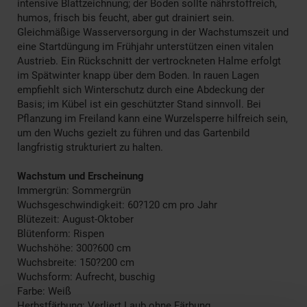
intensive Blattzeichnung; der Boden sollte nährstoffreich,
humos, frisch bis feucht, aber gut drainiert sein.
Gleichmäßige Wasserversorgung in der Wachstumszeit und
eine Startdüngung im Frühjahr unterstützen einen vitalen
Austrieb. Ein Rückschnitt der vertrockneten Halme erfolgt
im Spätwinter knapp über dem Boden. In rauen Lagen
empfiehlt sich Winterschutz durch eine Abdeckung der
Basis; im Kübel ist ein geschützter Stand sinnvoll. Bei
Pflanzung im Freiland kann eine Wurzelsperre hilfreich sein,
um den Wuchs gezielt zu führen und das Gartenbild
langfristig strukturiert zu halten.
Wachstum und Erscheinung
Immergrün: Sommergrün
Wuchsgeschwindigkeit: 60?120 cm pro Jahr
Blütezeit: August-Oktober
Blütenform: Rispen
Wuchshöhe: 300?600 cm
Wuchsbreite: 150?200 cm
Wuchsform: Aufrecht, buschig
Farbe: Weiß
Herbstfärbung: Verliert Laub ohne Färbung