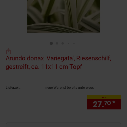
Arundo donax 'Variegata', Riesenschilf,
gestreift, ca. 11x11 cm Topf
(Produkt aktuell
Lieferzeit:
neue Ware ist bereits unterwegs
nur
27.
*
nur
70