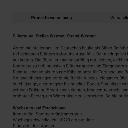
Produktbeschreibung
Versandi
Silberraute, Steller-Wermut, Strand-Wermut
Artemisia stelleriana, im Deutschen häufig als Silber-Beifuß o
tief gelappten Blättern sofort ins Auge fällt. Der niedrige 
ausbreiten. Die Blüte ist eher unauffällig mit kleinen, gelb
Kontraste zu farbintensiven Blütenstauden und Ziergräsern s
Rabatte, ebenso als robuste Kübelpflanze für Terrasse und 
Gruppenpflanzungen sorgt sie für ein ruhiges, elegantes Bil
durchlässige, eher magere bis sandige Böden; Staunässe wird 
zeitigen Frühjahr fördert einen dichten, frischen Austrieb, 
erhöhten Beeten, um Winternässe zu vermeiden. So bleibt die
Wachstum und Erscheinung
Immergrün: Sommergrün,Immergrün
Wuchsgeschwindigkeit: 10?20 cm pro Jahr
Blütezeit: Juni-August