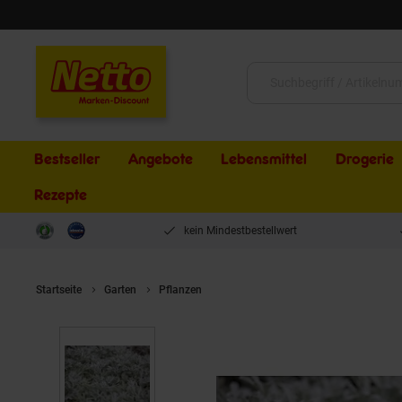
Schließen
Suche:
Bestseller
Angebote
Lebensmittel
Drogerie
Rezepte
kein Mindestbestellwert
Startseite
Garten
Pflanzen
Artemisia stelleriana, Silberwurz, ca