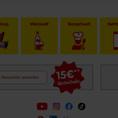
Shop
Weinwelt
Rezeptwelt
Net
15€
**
m Newsletter anmelden
Gutschein
Folge
uns
auf