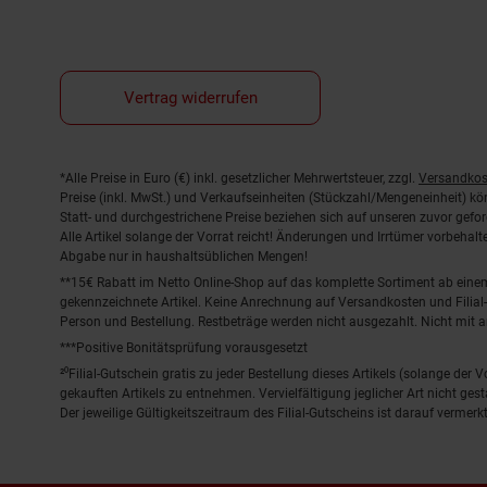
Vertrag widerrufen
Fußnoten
*Alle Preise in Euro (€) inkl. gesetzlicher Mehrwertsteuer, zzgl.
Versandkos
Preise (inkl. MwSt.) und Verkaufseinheiten (Stückzahl/Mengeneinheit) k
Statt- und durchgestrichene Preise beziehen sich auf unseren zuvor gefor
Alle Artikel solange der Vorrat reicht! Änderungen und Irrtümer vorbeha
Abgabe nur in haushaltsüblichen Mengen!
**15€ Rabatt im Netto Online-Shop auf das komplette Sortiment ab ein
gekennzeichnete Artikel. Keine Anrechnung auf Versandkosten und Filial-
Person und Bestellung. Restbeträge werden nicht ausgezahlt. Nicht mit 
***Positive Bonitätsprüfung vorausgesetzt
²⁰Filial-Gutschein gratis zu jeder Bestellung dieses Artikels (solange der
gekauften Artikels zu entnehmen. Vervielfältigung jeglicher Art nicht ge
Der jeweilige Gültigkeitszeitraum des Filial-Gutscheins ist darauf vermerkt