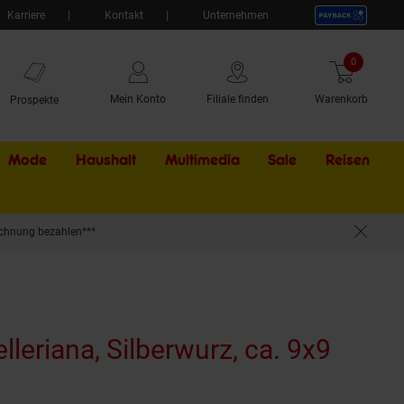
Karriere
Kontakt
Unternehmen
0
Artikel
Mein Konto
Filiale finden
Warenkorb
Prospekte
Mode
Haushalt
Multimedia
Sale
Externer Li
Reisen
chnung bezahlen***
lleriana, Silberwurz, ca. 9x9
dukt aktuell ausverkauft)