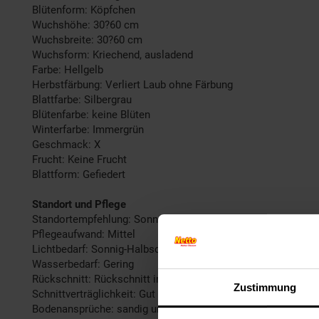
Blütenform: Köpfchen
Wuchshöhe: 30?60 cm
Wuchsbreite: 30?60 cm
Wuchsform: Kriechend, ausladend
Farbe: Hellgelb
Herbstfärbung: Verliert Laub ohne Färbung
Blattfarbe: Silbergrau
Blütenfarbe: keine Blüten
Winterfarbe: Immergrün
Geschmack: X
Frucht: Keine Frucht
Blattform: Gefiedert
Standort und Pflege
Standortempfehlung: Sonnig, gut durchlässig
Pflegeaufwand: Mittel
Lichtbedarf: Sonnig-Halbschattig
Wasserbedarf: Gering
Rückschnitt: Rückschnitt im Frühjahr.
Zustimmung
Schnittverträglichkeit: Gut
Bodenansprüche: sandig und gut durchlässig