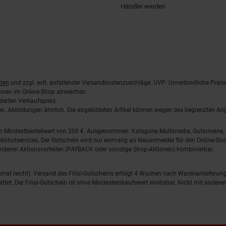
Händler werden
ten
und zzgl. evtl. anfallender Versandkostenzuschläge. UVP: Unverbindliche Preis
önnen im Online-Shop abweichen.
derten Verkaufspreis.
lten. Abbildungen ähnlich. Die abgebildeten Artikel können wegen des begrenzten A
em Mindestbestellwert von 200 €. Ausgenommen: Kategorie Multimedia, Gutscheine
Abholservices. Der Gutschein wird nur einmalig an Neuanmelder für den Online-Shop
anderen Aktionsvorteilen (PAYBACK oder sonstige Shop-Aktionen) kombinierbar.
 Vorrat reicht). Versand des Filial-Gutscheins erfolgt 4 Wochen nach Warenanlieferung
stattet. Der Filial-Gutschein ist ohne Mindesteinkaufswert einlösbar. Nicht mit and
.