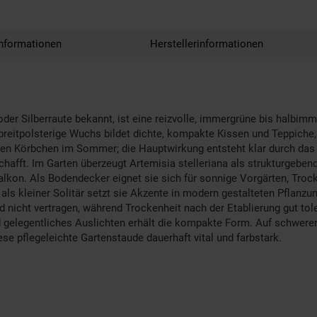
nformationen
Herstellerinformationen
der Silberraute bekannt, ist eine reizvolle, immergrüne bis halbimmer
bis breitpolsterige Wuchs bildet dichte, kompakte Kissen und Teppich
lichen Körbchen im Sommer; die Hauptwirkung entsteht klar durch das
chafft. Im Garten überzeugt Artemisia stelleriana als strukturgeben
Balkon. Als Bodendecker eignet sie sich für sonnige Vorgärten, Tro
d; als kleiner Solitär setzt sie Akzente in modern gestalteten Pfla
nicht vertragen, während Trockenheit nach der Etablierung gut toleri
und gelegentliches Auslichten erhält die kompakte Form. Auf schwere
se pflegeleichte Gartenstaude dauerhaft vital und farbstark.