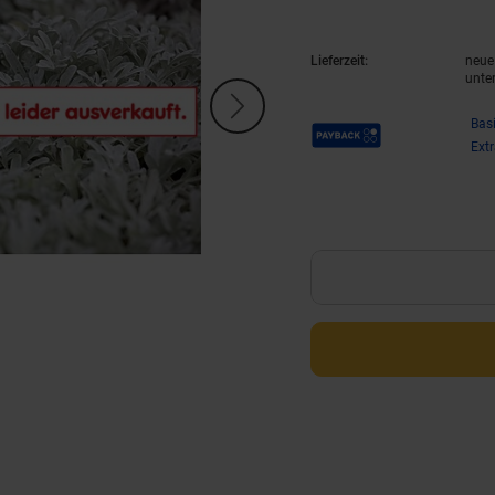
Lieferzeit:
neue 
unte
Payback Punkte
Bas
Ext