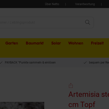
Über Netto
Verantwortung
Garten
Baumarkt
Solar
Wohnen
Freizeit
PAYBACK °Punkte sammeln & einlösen
bequem per Re
. 9x9 cm Topf
Artemisia ste
cm Topf
(Pro