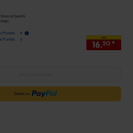
Ware ist bereits
rwegs
is°Punkte:
8
nur
ra°Punkte:
0
16.
*
nur 1
20
Aktuell ausverkauft