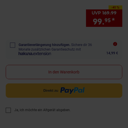
-41 %
Sie Sparen 41 Prozent
UVP
169.
99
UVP 
99.
*
Sie
95
Garantieverlängerung hinzufügen.
Sichere dir 36
Monate zusätzlichen Garantieschutz mit
14,99 €
In den Warenkorb
Ja, ich möchte ein Altgerät abgeben.