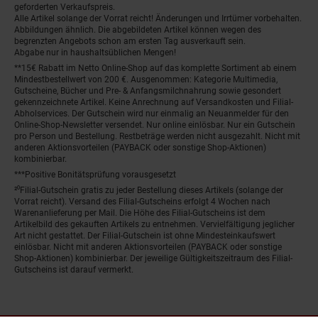
geforderten Verkaufspreis.
Alle Artikel solange der Vorrat reicht! Änderungen und Irrtümer vorbehalten.
Abbildungen ähnlich. Die abgebildeten Artikel können wegen des
begrenzten Angebots schon am ersten Tag ausverkauft sein.
Abgabe nur in haushaltsüblichen Mengen!
**15€ Rabatt im Netto Online-Shop auf das komplette Sortiment ab einem
Mindestbestellwert von 200 €. Ausgenommen: Kategorie Multimedia,
Gutscheine, Bücher und Pre- & Anfangsmilchnahrung sowie gesondert
gekennzeichnete Artikel. Keine Anrechnung auf Versandkosten und Filial-
Abholservices. Der Gutschein wird nur einmalig an Neuanmelder für den
Online-Shop-Newsletter versendet. Nur online einlösbar. Nur ein Gutschein
pro Person und Bestellung. Restbeträge werden nicht ausgezahlt. Nicht mit
anderen Aktionsvorteilen (PAYBACK oder sonstige Shop-Aktionen)
kombinierbar.
***Positive Bonitätsprüfung vorausgesetzt
²⁰Filial-Gutschein gratis zu jeder Bestellung dieses Artikels (solange der
Vorrat reicht). Versand des Filial-Gutscheins erfolgt 4 Wochen nach
Warenanlieferung per Mail. Die Höhe des Filial-Gutscheins ist dem
Artikelbild des gekauften Artikels zu entnehmen. Vervielfältigung jeglicher
Art nicht gestattet. Der Filial-Gutschein ist ohne Mindesteinkaufswert
einlösbar. Nicht mit anderen Aktionsvorteilen (PAYBACK oder sonstige
Shop-Aktionen) kombinierbar. Der jeweilige Gültigkeitszeitraum des Filial-
Gutscheins ist darauf vermerkt.