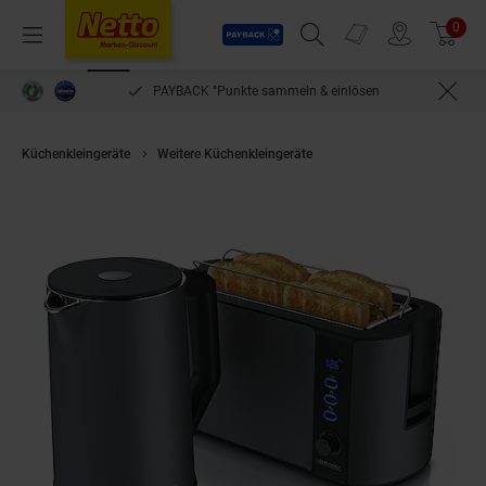
Payback
Prospekte
0
Arti
Menü
Suchfeld einblenden
Filiale finden
Warenkorb
PAYBACK °Punkte sammeln & einlösen
Küchenkleingeräte
Weitere Küchenkleingeräte
Arendo 2-teiliges Frühstü