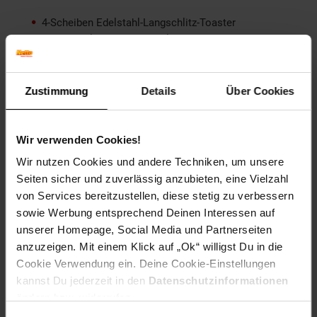
4-Scheiben Edelstahl-Langschlitz-Toaster
Wärmeisolierendes Doppelwandgehäuse
Stufenlos einstellbare Bräunung (Bräunungsgrad 1-6)
Display (Restzeitanzeige)
Brotscheibenzentrierung
Zustimmung
Details
Über Cookies
Krümelschublade
Integrierter Brötchenaufsatz
3 Tasten (CANCEL/ REHEAT/ DEFROST) mit blauer
Wir verwenden Cookies!
Bestätigungs-LED
Wir nutzen Cookies und andere Techniken, um unsere
Drehregler für die Bräunungsgrade
Seiten sicher und zuverlässig anzubieten, eine Vielzahl
2 x Bedienhebel (1x für Röstschacht + 1x für
Brötchenaufsatz)
von Services bereitzustellen, diese stetig zu verbessern
Automatische Abschaltung
sowie Werbung entsprechend Deinen Interessen auf
GS-Geprüfte Sicherheit
unserer Homepage, Social Media und Partnerseiten
Spannungsversorgung: 220-240 V, 50/60 Hz
anzuzeigen. Mit einem Klick auf „Ok“ willigst Du in die
Leistungsaufnahme: 1250 W - 1500 W
Cookie Verwendung ein. Deine Cookie-Einstellungen
Abmessungen (ohne Brötchenaufsatz): L 38,5 x B 19 x
kannst Du jederzeit in den
Datenschutzinformationen
H 19,5 cm
ändern bzw. widerrufen.
Kabellänge: 88 cm