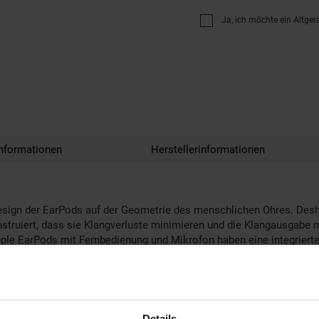
Ja, ich möchte ein Altger
nformationen
Herstellerinformationen
 Design der EarPods auf der Geometrie des menschlichen Ohres. Des
struiert, dass sie Klangverluste minimieren und die Klangausgabe ma
Apple EarPods mit Fernbedienung und Mikrofon haben eine integriert
 und Anrufe angenommen oder beendet werden können.
24 Monate Gewährleistung - Bulk- ab Lager lieferbar - Rechnung 
Details