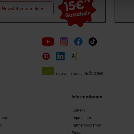
15€
**
m Newsletter anmelden
Gutschein
Folge
uns
auf
Bio Zertifizierung
DE-ÖKO-060
Unsere
Siegel
Informationen
Kontakt
Shop
Impressum
pp
Partnerprogramm
Presse