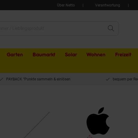
Über Netto
Verantwortung
Garten
Baumarkt
Solar
Wohnen
Freizeit
PAYBACK °Punkte sammeln & einlösen
bequem per Re
r-Kopfhörer kabelgebunden mit Mikrofon, 3,5mm Klinke - Bulk - White