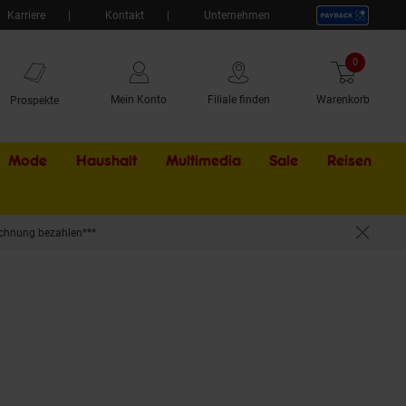
Karriere
Kontakt
Unternehmen
0
Artikel
Mein Konto
Filiale finden
Warenkorb
Prospekte
Mode
Haushalt
Multimedia
Sale
Externer Li
Reisen
chnung bezahlen***