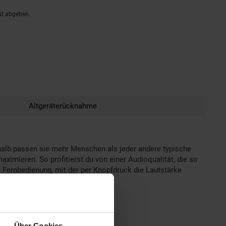
ät abgeben.
Altgeräterücknahme
halb passen sie mehr Menschen als jeder andere typische
ximieren. So profitierst du von einer Audioqualität, die so
e Fernbedienung, mit der per Knopfdruck die Lautstärke
mit ausgewiesener MwSt. -
Über Cookies