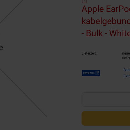
Apple EarPo
kabelgebund
- Bulk - Whit
Lieferzeit:
neue 
unte
Payback Punkte
Bas
Ext