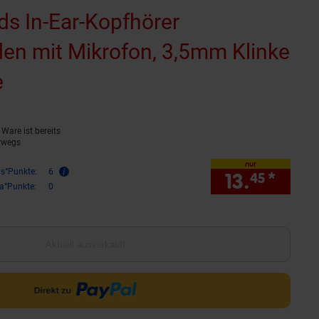
ds In-Ear-Kopfhörer
en mit Mikrofon, 3,5mm Klinke
e
(Produkt aktuell ausverkauft)
Ware ist bereits
rwegs
nur
is°Punkte:
6
13.
*
nur 1
45
ra°Punkte:
0
Aktuell ausverkauft