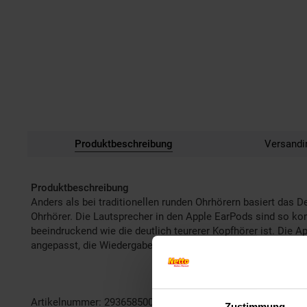
Produktbeschreibung
Versandi
Produktbeschreibung
Anders als bei traditionellen runden Ohrhörern basiert das
Ohrhörer. Die Lautsprecher in den Apple EarPods sind so kon
beeindruckend wie die deutlich teurerer Kopfhörer ist. Die 
angepasst, die Wiedergabe von Musik und Video gesteuert
- Neuware vom Händler - 
Artikelnummer: 2936585000
Zustimmung