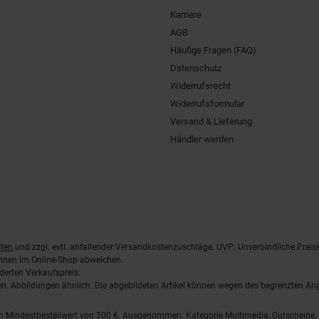
Karriere
AGB
Häufige Fragen (FAQ)
Datenschutz
Widerrufsrecht
Widerrufsformular
Versand & Lieferung
Händler werden
ten
und zzgl. evtl. anfallender Versandkostenzuschläge. UVP: Unverbindliche Preis
önnen im Online-Shop abweichen.
derten Verkaufspreis.
lten. Abbildungen ähnlich. Die abgebildeten Artikel können wegen des begrenzten A
em Mindestbestellwert von 200 €. Ausgenommen: Kategorie Multimedia, Gutscheine