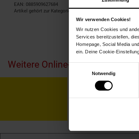
EAN: 0885909627684
Artikel gehört zur Kategorie:
Kopfhörer
Wir verwenden Cookies!
Wir nutzen Cookies und ander
Services bereitzustellen, di
Fußzeile
Homepage, Social Media und P
ein. Deine Cookie-Einstellun
Weitere Online-Angebote
Einwilligungsauswahl
Notwendig
Netto Reisen
TV-