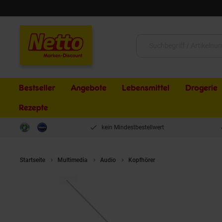
Schließen
Suche:
Bestseller
Angebote
Lebensmittel
Drogerie
Rezepte
kein Mindestbestellwert
Startseite
Multimedia
Audio
Kopfhörer
Apple EarPods In-Ea