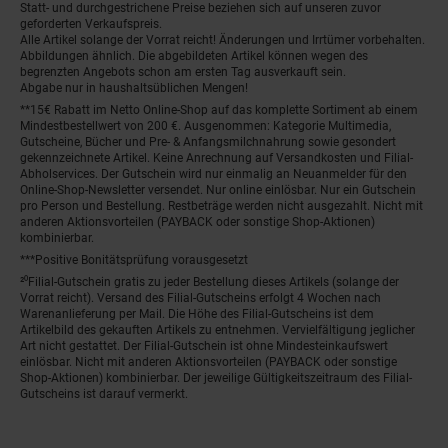
Statt- und durchgestrichene Preise beziehen sich auf unseren zuvor
geforderten Verkaufspreis.
Alle Artikel solange der Vorrat reicht! Änderungen und Irrtümer vorbehalten.
Abbildungen ähnlich. Die abgebildeten Artikel können wegen des
begrenzten Angebots schon am ersten Tag ausverkauft sein.
Abgabe nur in haushaltsüblichen Mengen!
**15€ Rabatt im Netto Online-Shop auf das komplette Sortiment ab einem
Mindestbestellwert von 200 €. Ausgenommen: Kategorie Multimedia,
Gutscheine, Bücher und Pre- & Anfangsmilchnahrung sowie gesondert
gekennzeichnete Artikel. Keine Anrechnung auf Versandkosten und Filial-
Abholservices. Der Gutschein wird nur einmalig an Neuanmelder für den
Online-Shop-Newsletter versendet. Nur online einlösbar. Nur ein Gutschein
pro Person und Bestellung. Restbeträge werden nicht ausgezahlt. Nicht mit
anderen Aktionsvorteilen (PAYBACK oder sonstige Shop-Aktionen)
kombinierbar.
***Positive Bonitätsprüfung vorausgesetzt
²⁰Filial-Gutschein gratis zu jeder Bestellung dieses Artikels (solange der
Vorrat reicht). Versand des Filial-Gutscheins erfolgt 4 Wochen nach
Warenanlieferung per Mail. Die Höhe des Filial-Gutscheins ist dem
Artikelbild des gekauften Artikels zu entnehmen. Vervielfältigung jeglicher
Art nicht gestattet. Der Filial-Gutschein ist ohne Mindesteinkaufswert
einlösbar. Nicht mit anderen Aktionsvorteilen (PAYBACK oder sonstige
Shop-Aktionen) kombinierbar. Der jeweilige Gültigkeitszeitraum des Filial-
Gutscheins ist darauf vermerkt.