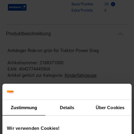
Payback Punkte
Basis°Punkte:
30
Extra°Punkte:
0
Produktbeschreibung
Anhänger Ride-on grün für Traktor Power Drag
Artikelnummer: 2188371000
EAN: 4042774445904
Artikel gehört zur Kategorie:
Kinderfahrzeuge
Versandinformationen
Zustimmung
Details
Über Cookies
Herstellerinformationen
Wir verwenden Cookies!