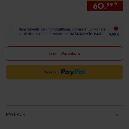
60.
*
nu
99
Garantieverlängerung hinzufügen.
Sichere dir 36 Monate
zusätzlichen Garantieschutz mit
9,99 €
In den Warenkorb
PAYBACK