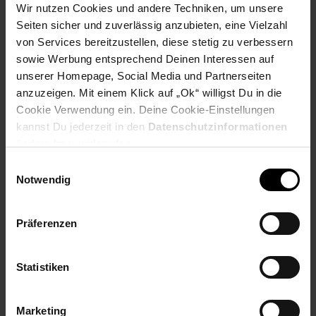
Wir nutzen Cookies und andere Techniken, um unsere
Seiten sicher und zuverlässig anzubieten, eine Vielzahl
von Services bereitzustellen, diese stetig zu verbessern
Fußzeile
Weitere Online-Angebote
sowie Werbung entsprechend Deinen Interessen auf
unserer Homepage, Social Media und Partnerseiten
anzuzeigen. Mit einem Klick auf „Ok“ willigst Du in die
Netto Reisen
TV-Shop
Weinwelt
Cookie Verwendung ein. Deine Cookie-Einstellungen
kannst Du jederzeit in den
Datenschutzinformationen
ändern bzw. widerrufen.
Einwilligungsauswahl
Notwendig
Rezeptwelt
NettoKOM
Karriere
Präferenzen
Statistiken
Marketing