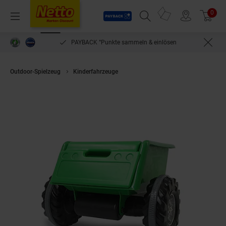
Payback
Prospekte
0
Arti
Menü
Suchfeld einblenden
Filiale finden
Warenkorb
PAYBACK °Punkte sammeln & einlösen
Outdoor-Spielzeug
Kinderfahrzeuge
Anhänger Ride-on grün für Traktor