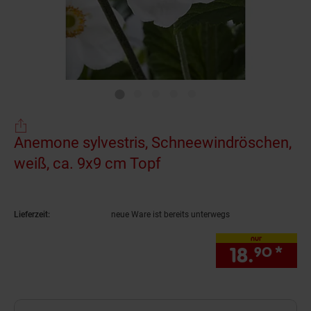
Anemone sylvestris, Schneewindröschen,
weiß, ca. 9x9 cm Topf
(Produkt aktuell ausve
Lieferzeit:
neue Ware ist bereits unterwegs
nur
18.
*
nur
90