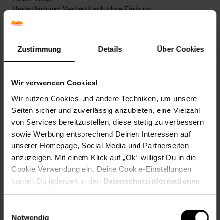
Herbstfärbung: Verliert Laub ohne Färbung
Blütenfarbe: Weiß
Winterfarbe: Verblasst, bleibt halbschattig
Geschmack: X
Zustimmung
Details
Über Cookies
Frucht: Keine Frucht
Blattform: Handförmig
Blattrand: Gelappt
Wir verwenden Cookies!
Standort und Pflege
Wir nutzen Cookies und andere Techniken, um unsere
Standortempfehlung: Halbschattig, windgeschützt
Seiten sicher und zuverlässig anzubieten, eine Vielzahl
Pflegeaufwand: Mittel
von Services bereitzustellen, diese stetig zu verbessern
Lichtbedarf: Halbschattig-Schattig
Wasserbedarf: Mittel
sowie Werbung entsprechend Deinen Interessen auf
Rückschnitt: Rückschnitt nach der Blüte
unserer Homepage, Social Media und Partnerseiten
Schnittverträglichkeit: Gut
anzuzeigen. Mit einem Klick auf „Ok“ willigst Du in die
Bodenansprüche: humos und kalkhaltig
Cookie Verwendung ein. Deine Cookie-Einstellungen
Nährstoffgehalt: Mittel
kannst Du jederzeit in den
Datenschutzinformationen
Frosthärte: bis -28 °C
ändern bzw. widerrufen.
Verwendung: Am Gehölzrand,Im Staudenbeet,Steingarten,
Wildgarten, Bodendecker, Schnittblume, Bienenweide
Einwilligungsauswahl
Notwendig