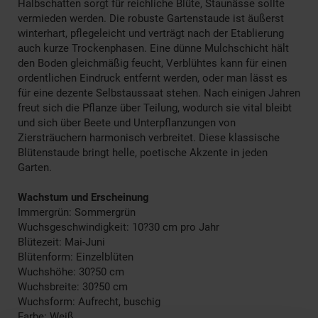
Halbschatten sorgt für reichliche Blüte, Staunässe sollte
vermieden werden. Die robuste Gartenstaude ist äußerst
winterhart, pflegeleicht und verträgt nach der Etablierung
auch kurze Trockenphasen. Eine dünne Mulchschicht hält
den Boden gleichmäßig feucht, Verblühtes kann für einen
ordentlichen Eindruck entfernt werden, oder man lässt es
für eine dezente Selbstaussaat stehen. Nach einigen Jahren
freut sich die Pflanze über Teilung, wodurch sie vital bleibt
und sich über Beete und Unterpflanzungen von
Ziersträuchern harmonisch verbreitet. Diese klassische
Blütenstaude bringt helle, poetische Akzente in jeden
Garten.
Wachstum und Erscheinung
Immergrün: Sommergrün
Wuchsgeschwindigkeit: 10?30 cm pro Jahr
Blütezeit: Mai-Juni
Blütenform: Einzelblüten
Wuchshöhe: 30?50 cm
Wuchsbreite: 30?50 cm
Wuchsform: Aufrecht, buschig
Farbe: Weiß