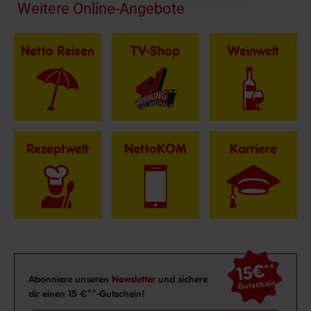
Fußzeile
Weitere Online-Angebote
Netto Reisen
TV-Shop
Weinwelt
Rezeptwelt
NettoKOM
Karriere
15€
**
Newsletter Anmeldung
Abonniere unseren
Newsletter
und sichere
Gutschein
dir einen 15 €**-Gutschein!