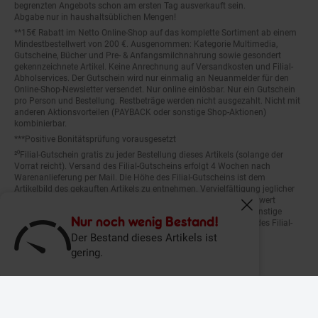
begrenzten Angebots schon am ersten Tag ausverkauft sein.
Abgabe nur in haushaltsüblichen Mengen!
**15€ Rabatt im Netto Online-Shop auf das komplette Sortiment ab einem
Mindestbestellwert von 200 €. Ausgenommen: Kategorie Multimedia,
Gutscheine, Bücher und Pre- & Anfangsmilchnahrung sowie gesondert
gekennzeichnete Artikel. Keine Anrechnung auf Versandkosten und Filial-
Abholservices. Der Gutschein wird nur einmalig an Neuanmelder für den
Online-Shop-Newsletter versendet. Nur online einlösbar. Nur ein Gutschein
pro Person und Bestellung. Restbeträge werden nicht ausgezahlt. Nicht mit
anderen Aktionsvorteilen (PAYBACK oder sonstige Shop-Aktionen)
kombinierbar.
***Positive Bonitätsprüfung vorausgesetzt
²⁰Filial-Gutschein gratis zu jeder Bestellung dieses Artikels (solange der
Vorrat reicht). Versand des Filial-Gutscheins erfolgt 4 Wochen nach
Warenanlieferung per Mail. Die Höhe des Filial-Gutscheins ist dem
Artikelbild des gekauften Artikels zu entnehmen. Vervielfältigung jeglicher
Art nicht gestattet. Der Filial-Gutschein ist ohne Mindesteinkaufswert
einlösbar. Nicht mit anderen Aktionsvorteilen (PAYBACK oder sonstige
Fenster schliess
Shop-Aktionen) kombinierbar. Der jeweilige Gültigkeitszeitraum des Filial-
Nur noch wenig Bestand!
Gutscheins ist darauf vermerkt.
Der Bestand dieses Artikels ist
gering.
© Netto Marken-Discount Stiftung & Co. KG |
Kontakt
|
Datenschutz
|
Impressum