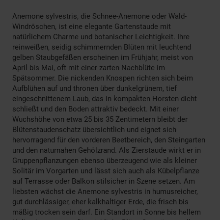
Anemone sylvestris, die Schnee-Anemone oder Wald-
Windröschen, ist eine elegante Gartenstaude mit
natürlichem Charme und botanischer Leichtigkeit. Ihre
reinweißen, seidig schimmernden Blüten mit leuchtend
gelben Staubgefäßen erscheinen im Frühjahr, meist von
April bis Mai, oft mit einer zarten Nachblüte im
Spätsommer. Die nickenden Knospen richten sich beim
Aufblühen auf und thronen über dunkelgrünem, tief
eingeschnittenem Laub, das in kompakten Horsten dicht
schließt und den Boden attraktiv bedeckt. Mit einer
Wuchshöhe von etwa 25 bis 35 Zentimetern bleibt der
Blütenstaudenschatz übersichtlich und eignet sich
hervorragend für den vorderen Beetbereich, den Steingarten
und den naturnahen Gehölzrand. Als Zierstaude wirkt er in
Gruppenpflanzungen ebenso überzeugend wie als kleiner
Solitär im Vorgarten und lässt sich auch als Kübelpflanze
auf Terrasse oder Balkon stilsicher in Szene setzen. Am
liebsten wächst die Anemone sylvestris in humusreicher,
gut durchlässiger, eher kalkhaltiger Erde, die frisch bis
mäßig trocken sein darf. Ein Standort in Sonne bis hellem