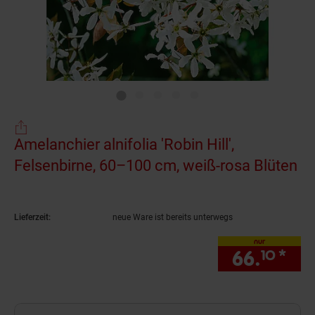
Amelanchier alnifolia 'Robin Hill',
Felsenbirne, 60–100 cm, weiß-rosa Blüten
(Produkt aktuell ausverkauft)
Lieferzeit:
neue Ware ist bereits unterwegs
nur
66.
*
nur
10