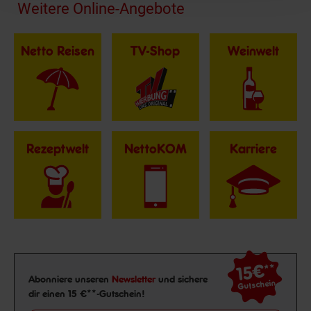
Fußzeile
Weitere Online-Angebote
Netto Reisen
TV-Shop
Weinwelt
Rezeptwelt
NettoKOM
Karriere
15€
**
Newsletter Anmeldung
Abonniere unseren
Newsletter
und sichere
Gutschein
dir einen 15 €**-Gutschein!