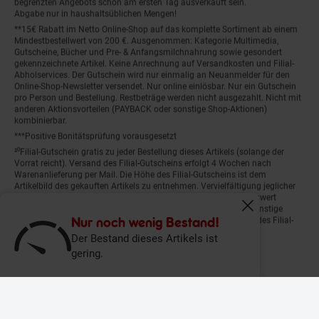
begrenzten Angebots schon am ersten Tag ausverkauft sein.
Abgabe nur in haushaltsüblichen Mengen!
**15€ Rabatt im Netto Online-Shop auf das komplette Sortiment ab einem
Mindestbestellwert von 200 €. Ausgenommen: Kategorie Multimedia,
Gutscheine, Bücher und Pre- & Anfangsmilchnahrung sowie gesondert
gekennzeichnete Artikel. Keine Anrechnung auf Versandkosten und Filial-
Abholservices. Der Gutschein wird nur einmalig an Neuanmelder für den
Online-Shop-Newsletter versendet. Nur online einlösbar. Nur ein Gutschein
pro Person und Bestellung. Restbeträge werden nicht ausgezahlt. Nicht mit
anderen Aktionsvorteilen (PAYBACK oder sonstige Shop-Aktionen)
kombinierbar.
***Positive Bonitätsprüfung vorausgesetzt
²⁰Filial-Gutschein gratis zu jeder Bestellung dieses Artikels (solange der
Vorrat reicht). Versand des Filial-Gutscheins erfolgt 4 Wochen nach
Warenanlieferung per Mail. Die Höhe des Filial-Gutscheins ist dem
Artikelbild des gekauften Artikels zu entnehmen. Vervielfältigung jeglicher
Art nicht gestattet. Der Filial-Gutschein ist ohne Mindesteinkaufswert
einlösbar. Nicht mit anderen Aktionsvorteilen (PAYBACK oder sonstige
Fenster schliess
Shop-Aktionen) kombinierbar. Der jeweilige Gültigkeitszeitraum des Filial-
Nur noch wenig Bestand!
Gutscheins ist darauf vermerkt.
Der Bestand dieses Artikels ist
gering.
© Netto Marken-Discount Stiftung & Co. KG |
Kontakt
|
Datenschutz
|
Impressum