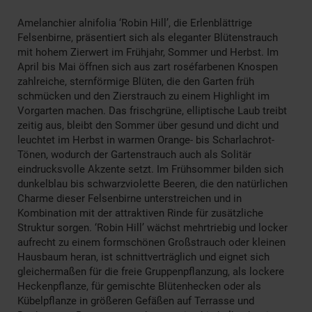
Amelanchier alnifolia ‘Robin Hill’, die Erlenblättrige
Felsenbirne, präsentiert sich als eleganter Blütenstrauch
mit hohem Zierwert im Frühjahr, Sommer und Herbst. Im
April bis Mai öffnen sich aus zart roséfarbenen Knospen
zahlreiche, sternförmige Blüten, die den Garten früh
schmücken und den Zierstrauch zu einem Highlight im
Vorgarten machen. Das frischgrüne, elliptische Laub treibt
zeitig aus, bleibt den Sommer über gesund und dicht und
leuchtet im Herbst in warmen Orange- bis Scharlachrot-
Tönen, wodurch der Gartenstrauch auch als Solitär
eindrucksvolle Akzente setzt. Im Frühsommer bilden sich
dunkelblau bis schwarzviolette Beeren, die den natürlichen
Charme dieser Felsenbirne unterstreichen und in
Kombination mit der attraktiven Rinde für zusätzliche
Struktur sorgen. ‘Robin Hill’ wächst mehrtriebig und locker
aufrecht zu einem formschönen Großstrauch oder kleinen
Hausbaum heran, ist schnittverträglich und eignet sich
gleichermaßen für die freie Gruppenpflanzung, als lockere
Heckenpflanze, für gemischte Blütenhecken oder als
Kübelpflanze in größeren Gefäßen auf Terrasse und