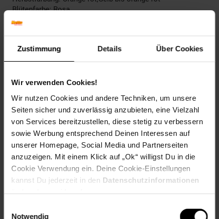
Blütenfarbe: Rosa
Fruchtfarbe: Purpurrot
Winterfarbe: Verblasst, bleibt halbschattig
Geschmack: Süß,Fade
Zustimmung
Details
Über Cookies
Frucht: Essbare Beeren
Blattform: Eiförmig
Standort und Pflege
Wir verwenden Cookies!
Standortempfehlung: Sonnig bis halbschattig,
Wir nutzen Cookies und andere Techniken, um unsere
windgeschützt
Seiten sicher und zuverlässig anzubieten, eine Vielzahl
Pflegeaufwand: Mittel
von Services bereitzustellen, diese stetig zu verbessern
Lichtbedarf: Sonnig-Halbschattig
Wasserbedarf: Mittel
sowie Werbung entsprechend Deinen Interessen auf
Rückschnitt: Rückschnitt im Spätwinter.
unserer Homepage, Social Media und Partnerseiten
Schnittverträglichkeit: Sehr gut
anzuzeigen. Mit einem Klick auf „Ok“ willigst Du in die
Bodenansprüche: humos und gut durchlässig
Cookie Verwendung ein. Deine Cookie-Einstellungen
Nährstoffgehalt: Mittel
kannst Du jederzeit in den
Datenschutzinformationen
Frosthärte: bis -30 °C
ändern bzw. widerrufen.
Verwendung: Als Vogelschutz und -
nährpflanze,Solitärpflanzung, Blütenhecke, Bienenweide,
Einwilligungsauswahl
Vogelnährgehölz, Ziergehölz
Notwendig