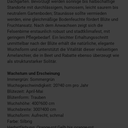
Dachgarten. Bevorzugt werden sonnige bis halbschattige
Standorte mit durchlässigem, humosem, leicht saurem bis
neutralem Gartenboden; Staunässe sollte vermieden
werden, eine gleichmäßige Bodenfeuchte fördert Blüte und
Fruchtansatz. Nach dem Anwachsen zeigt sich die
Felsenbirne erstaunlich robust und stadtklimafest, mit
geringem Pflegebedarf. Ein leichter Erhaltungsschnitt
unmittelbar nach der Blüte erhält die natürliche, elegante
Wuchsform und unterstützt die Vitalität dieser vielseitigen
Amelanchier, die in Beet und Rabatte ebenso überzeugt wie
als strukturstarker Solitär.
Wachstum und Erscheinung
Immergrün: Sommergrün
Wuchsgeschwindigkeit: 20?40 cm pro Jahr
Blütezeit: April-Mai
Blütenform: Trauben
Wuchshöhe: 400?600 cm
Wuchsbreite: 300?400 cm
Wuchsform: Aufrecht, schmal
Farbe: Silbrig
Herbstfärbung: Orange-rot,Gelb bis orange-rot