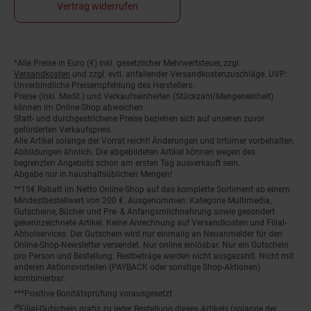
Vertrag widerrufen
*Alle Preise in Euro (€) inkl. gesetzlicher Mehrwertsteuer, zzgl.
Fußnoten
Versandkosten
und zzgl. evtl. anfallender Versandkostenzuschläge. UVP:
Unverbindliche Preisempfehlung des Herstellers.
Preise (inkl. MwSt.) und Verkaufseinheiten (Stückzahl/Mengeneinheit)
können im Online-Shop abweichen.
Statt- und durchgestrichene Preise beziehen sich auf unseren zuvor
geforderten Verkaufspreis.
Alle Artikel solange der Vorrat reicht! Änderungen und Irrtümer vorbehalten.
Abbildungen ähnlich. Die abgebildeten Artikel können wegen des
begrenzten Angebots schon am ersten Tag ausverkauft sein.
Abgabe nur in haushaltsüblichen Mengen!
**15€ Rabatt im Netto Online-Shop auf das komplette Sortiment ab einem
Mindestbestellwert von 200 €. Ausgenommen: Kategorie Multimedia,
Gutscheine, Bücher und Pre- & Anfangsmilchnahrung sowie gesondert
gekennzeichnete Artikel. Keine Anrechnung auf Versandkosten und Filial-
Abholservices. Der Gutschein wird nur einmalig an Neuanmelder für den
Online-Shop-Newsletter versendet. Nur online einlösbar. Nur ein Gutschein
pro Person und Bestellung. Restbeträge werden nicht ausgezahlt. Nicht mit
anderen Aktionsvorteilen (PAYBACK oder sonstige Shop-Aktionen)
kombinierbar.
***Positive Bonitätsprüfung vorausgesetzt
²⁰Filial-Gutschein gratis zu jeder Bestellung dieses Artikels (solange der