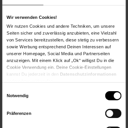
Ordnungssysteme
Wir verwenden Cookies!
Wir nutzen Cookies und andere Techniken, um unsere
Versandinformationen
Seiten sicher und zuverlässig anzubieten, eine Vielzahl
von Services bereitzustellen, diese stetig zu verbessern
Herstellerinformationen
sowie Werbung entsprechend Deinen Interessen auf
unserer Homepage, Social Media und Partnerseiten
anzuzeigen. Mit einem Klick auf „Ok“ willigst Du in die
Cookie Verwendung ein. Deine Cookie-Einstellungen
Fußzeile
Weitere Online-Angebote
kannst Du jederzeit in den
Datenschutzinformationen
ändern bzw. widerrufen.
Netto Reisen
TV-Shop
Weinwelt
Einwilligungsauswahl
Notwendig
Präferenzen
Rezeptwelt
NettoKOM
Karriere