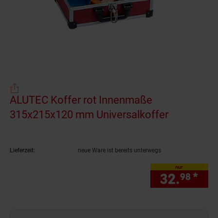
ALUTEC Koffer rot Innenmaße
315x215x120 mm Universalkoffer
(Produkt a
Lieferzeit:
neue Ware ist bereits unterwegs
nur
32.
*
nur
98