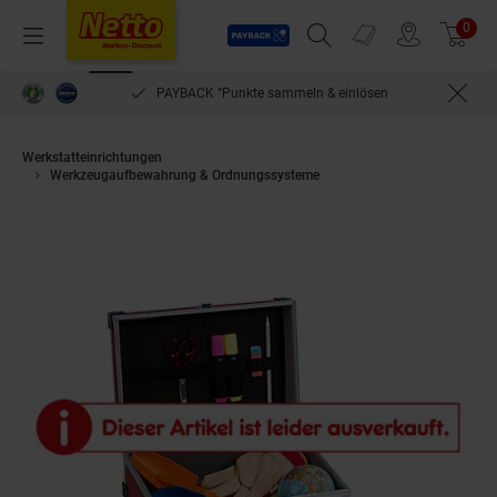
Payback
Prospekte
0
Arti
Menü
Suchfeld einblenden
Filiale finden
Warenkorb
PAYBACK °Punkte sammeln & einlösen
Werkstatteinrichtungen
Werkzeugaufbewahrung & Ordnungssysteme
ALUTEC Koffer rot Inne