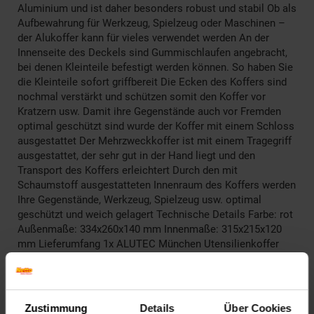
Aluminium und ist daher besonders robust und stabil Ob als
Aufbewahrung für Werkzeug, Spielzeug oder Maschinen –
der Alukoffer kann für vieles verwendet werden An der
Innenseite des Deckels sind Gummischlaufen angebracht,
bei denen Kleinteile befestigt werden können. So haben Sie
die Kleinteile sofort griffbereit Die Ecken des Koffers sind
nochmal verstärkt und schützen somit den Koffer vor
Kratzern usw. Damit ihre Gegenstände auch vor Fremden
optimal geschützt sind wurde der Koffer mit einem Schloss
ausgestattet Der Mehrzweckkoffer ist mit einem Tragegriff
ausgestattet, der sehr gut in der Hand liegt und den
Transport des Koffers erleichtert Durch den mit
Schaumstoff ausgestatteten Innenraum des Koffers werden
Ihre Gegenstände, Werkzeug, Spielzeug usw. optimal
geschützt und weich gelagert Technische Details Farbe: rot
Außenmaße: 334x260x140 mm Innenmaße: 315x215x120
mm Lieferumfang 1x ALUTEC München Utensilienkoffer
Artikelnummer: 2806315000
EAN: 4014688611010
Artikel gehört zur Kategorie:
Werkzeugaufbewahrung &
Zustimmung
Details
Über Cookies