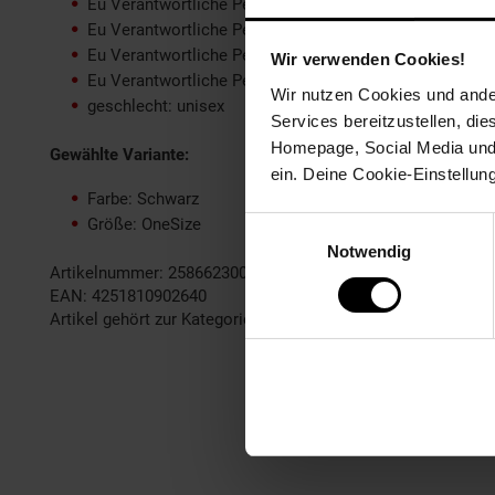
Eu Verantwortliche Person Name oder Firma: GM Com
Eu Verantwortliche Person Ort: Kapellen
Eu Verantwortliche Person PLZ: 2950
Wir verwenden Cookies!
Eu Verantwortliche Person Straße: Energielaan
Wir nutzen Cookies und ander
geschlecht: unisex
Services bereitzustellen, di
Homepage, Social Media und P
Gewählte Variante:
ein. Deine Cookie-Einstellun
Farbe: Schwarz
Größe: OneSize
Einwilligungsauswahl
Notwendig
Artikelnummer: 2586623000
EAN: 4251810902640
Artikel gehört zur Kategorie:
Pfannen