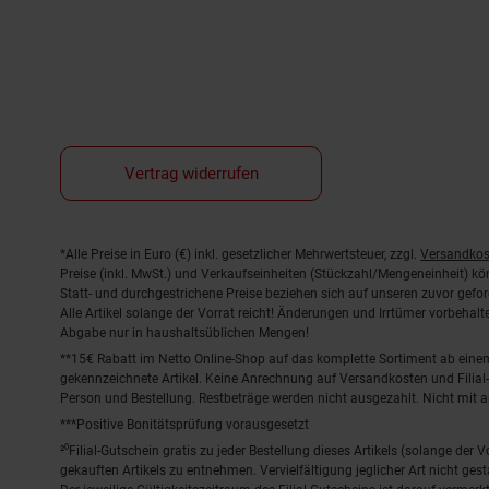
Vertrag widerrufen
Fußnoten
*Alle Preise in Euro (€) inkl. gesetzlicher Mehrwertsteuer, zzgl.
Versandkos
Preise (inkl. MwSt.) und Verkaufseinheiten (Stückzahl/Mengeneinheit) k
Statt- und durchgestrichene Preise beziehen sich auf unseren zuvor gefor
Alle Artikel solange der Vorrat reicht! Änderungen und Irrtümer vorbeha
Abgabe nur in haushaltsüblichen Mengen!
**15€ Rabatt im Netto Online-Shop auf das komplette Sortiment ab ein
gekennzeichnete Artikel. Keine Anrechnung auf Versandkosten und Filial-
Person und Bestellung. Restbeträge werden nicht ausgezahlt. Nicht mit 
***Positive Bonitätsprüfung vorausgesetzt
²⁰Filial-Gutschein gratis zu jeder Bestellung dieses Artikels (solange der
gekauften Artikels zu entnehmen. Vervielfältigung jeglicher Art nicht ge