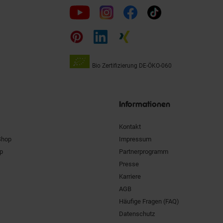
Folge
uns
auf
Bio Zertifizierung
DE-ÖKO-060
Unsere
Siegel
Informationen
Kontakt
Shop
Impressum
pp
Partnerprogramm
Presse
Karriere
AGB
Häufige Fragen (FAQ)
Datenschutz