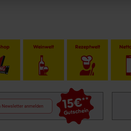
Shop
Weinwelt
Rezeptwelt
Net
15€
**
m Newsletter anmelden
Gutschein