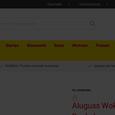
Über Netto
Verantwortung
Garten
Baumarkt
Solar
Wohnen
Freizeit
PAYBACK °Punkte sammeln & einlösen
bequem per Re
k Bratpfanne Ø32cm mit Deckel
Aluguss Wok