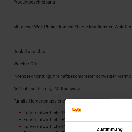
Produktbeschreibung
Mit dieser Wok-Pfanne können Sie die köstlichsten Wok-Geric
Deckel aus Glas
Weicher Griff
Innenbeschichtung: Antihaftbeschichteter schwarzer Marmo
Außenbeschichtung: Mattschwarz
Für alle Herdarten geeignet
Eu Verantwortliche Person E-mail: moshe@gm-compan
Eu Verantwortliche Person Hausnummer: 24
Eu Verantwortliche Person Land: Belgien
Zustimmung