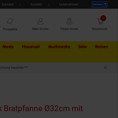
Karriere
Kontakt
Unternehmen
0
Artikel
Mein Konto
Filiale finden
Warenkorb
Prospekte
Mode
Haushalt
Multimedia
Sale
Externer Li
Reisen
chnung bezahlen***
 Bratpfanne Ø32cm mit