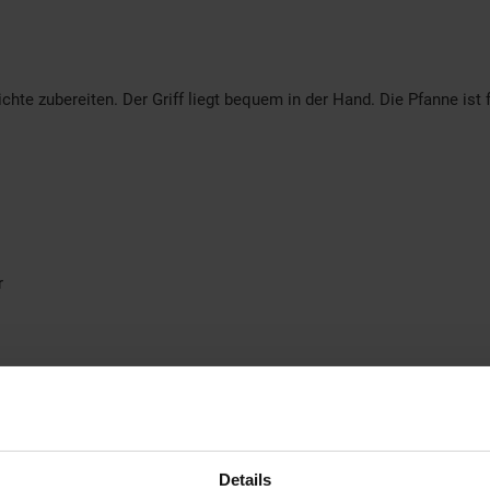
hte zubereiten. Der Griff liegt bequem in der Hand. Die Pfanne ist 
r
y.de
Details