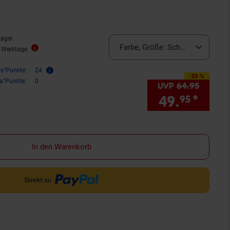
Lager
Farbe, Größe:
Schwarz, OneSize
4 Werktage
is°Punkte:
24
-23 %
Sie Sparen 23 Prozent,
ra°Punkte:
0
UVP
64.
95
UVP : 
49.
*
Sie 
95
In den Warenkorb