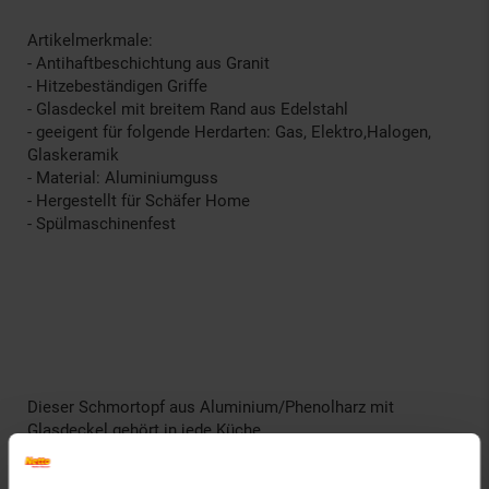
Artikelmerkmale:
- Antihaftbeschichtung aus Granit
- Hitzebeständigen Griffe
- Glasdeckel mit breitem Rand aus Edelstahl
- geeigent für folgende Herdarten: Gas, Elektro,Halogen,
Glaskeramik
- Material: Aluminiumguss
- Hergestellt für Schäfer Home
- Spülmaschinenfest
Dieser Schmortopf aus Aluminium/Phenolharz mit
Glasdeckel gehört in jede Küche.
So macht Kochen Spaß!