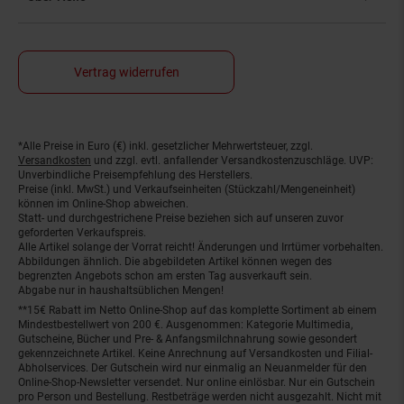
Vertrag widerrufen
*Alle Preise in Euro (€) inkl. gesetzlicher Mehrwertsteuer, zzgl.
Fußnoten
Versandkosten
und zzgl. evtl. anfallender Versandkostenzuschläge. UVP:
Unverbindliche Preisempfehlung des Herstellers.
Preise (inkl. MwSt.) und Verkaufseinheiten (Stückzahl/Mengeneinheit)
können im Online-Shop abweichen.
Statt- und durchgestrichene Preise beziehen sich auf unseren zuvor
geforderten Verkaufspreis.
Alle Artikel solange der Vorrat reicht! Änderungen und Irrtümer vorbehalten.
Abbildungen ähnlich. Die abgebildeten Artikel können wegen des
begrenzten Angebots schon am ersten Tag ausverkauft sein.
Abgabe nur in haushaltsüblichen Mengen!
**15€ Rabatt im Netto Online-Shop auf das komplette Sortiment ab einem
Mindestbestellwert von 200 €. Ausgenommen: Kategorie Multimedia,
Gutscheine, Bücher und Pre- & Anfangsmilchnahrung sowie gesondert
gekennzeichnete Artikel. Keine Anrechnung auf Versandkosten und Filial-
Abholservices. Der Gutschein wird nur einmalig an Neuanmelder für den
Online-Shop-Newsletter versendet. Nur online einlösbar. Nur ein Gutschein
pro Person und Bestellung. Restbeträge werden nicht ausgezahlt. Nicht mit