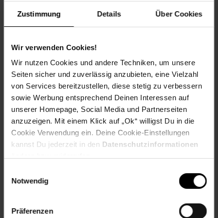
- Top-Qualität
Zustimmung
Details
Über Cookies
- Für alle Herdarten geeignet!
Wir verwenden Cookies!
Wir nutzen Cookies und andere Techniken, um unsere
Seiten sicher und zuverlässig anzubieten, eine Vielzahl
Eu Verantwortliche Person E-mail: info@michelino.de
Eu Verantwortliche Person Hausnummer: 12
von Services bereitzustellen, diese stetig zu verbessern
Eu Verantwortliche Person Land: Deutschland
sowie Werbung entsprechend Deinen Interessen auf
Eu Verantwortliche Person Name oder Firma: HATEX
unserer Homepage, Social Media und Partnerseiten
AS GmbH & Co.KG
anzuzeigen. Mit einem Klick auf „Ok“ willigst Du in die
Eu Verantwortliche Person Ort: Willich
Cookie Verwendung ein. Deine Cookie-Einstellungen
Eu Verantwortliche Person PLZ: 47877
kannst Du jederzeit in den
Datenschutzinformationen
Eu Verantwortliche Person Straße: Jakob-Kaiser-Str.
ändern bzw. widerrufen.
geschlecht: unisex
Einwilligungsauswahl
Notwendig
Gewählte Variante:
Farbe: Mehrfarbig
Präferenzen
Größe: 23