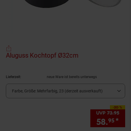
Aluguss Kochtopf Ø32cm
(Produkt aktuell a
Lieferzeit:
neue Ware ist bereits unterwegs
Farbe, Größe:
Mehrfarbig, 23 (derzeit ausverkauft)
-20 %
Sie Sparen 20 Proze
UVP
73.
95
UVP 
58.
*
Sie
95