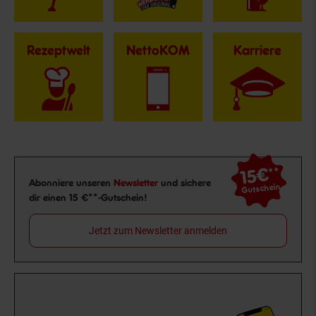
Rezeptwelt
NettoKOM
Karriere
15€
**
Newsletter Anmeldung
Abonniere unseren
Newsletter
und sichere
Gutschein
dir einen 15 €**-Gutschein!
Jetzt zum Newsletter anmelden