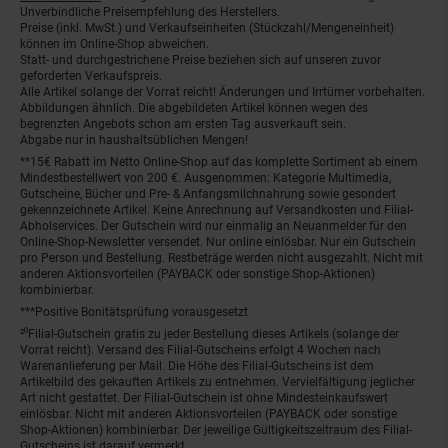
Unverbindliche Preisempfehlung des Herstellers.
Preise (inkl. MwSt.) und Verkaufseinheiten (Stückzahl/Mengeneinheit)
können im Online-Shop abweichen.
Statt- und durchgestrichene Preise beziehen sich auf unseren zuvor
geforderten Verkaufspreis.
Alle Artikel solange der Vorrat reicht! Änderungen und Irrtümer vorbehalten.
Abbildungen ähnlich. Die abgebildeten Artikel können wegen des
begrenzten Angebots schon am ersten Tag ausverkauft sein.
Abgabe nur in haushaltsüblichen Mengen!
**15€ Rabatt im Netto Online-Shop auf das komplette Sortiment ab einem
Mindestbestellwert von 200 €. Ausgenommen: Kategorie Multimedia,
Gutscheine, Bücher und Pre- & Anfangsmilchnahrung sowie gesondert
gekennzeichnete Artikel. Keine Anrechnung auf Versandkosten und Filial-
Abholservices. Der Gutschein wird nur einmalig an Neuanmelder für den
Online-Shop-Newsletter versendet. Nur online einlösbar. Nur ein Gutschein
pro Person und Bestellung. Restbeträge werden nicht ausgezahlt. Nicht mit
anderen Aktionsvorteilen (PAYBACK oder sonstige Shop-Aktionen)
kombinierbar.
***Positive Bonitätsprüfung vorausgesetzt
²⁰Filial-Gutschein gratis zu jeder Bestellung dieses Artikels (solange der
Vorrat reicht). Versand des Filial-Gutscheins erfolgt 4 Wochen nach
Warenanlieferung per Mail. Die Höhe des Filial-Gutscheins ist dem
Artikelbild des gekauften Artikels zu entnehmen. Vervielfältigung jeglicher
Art nicht gestattet. Der Filial-Gutschein ist ohne Mindesteinkaufswert
einlösbar. Nicht mit anderen Aktionsvorteilen (PAYBACK oder sonstige
Shop-Aktionen) kombinierbar. Der jeweilige Gültigkeitszeitraum des Filial-
Gutscheins ist darauf vermerkt.