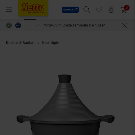
Payback
Prospekte
0
Arti
Menü
Suchfeld einblenden
Filiale finden
Warenkorb
PAYBACK °Punkte sammeln & einlösen
Kochen & Backen
Kochtöpfe
Aluguss Gartopf Dampfgarer Ø28cm