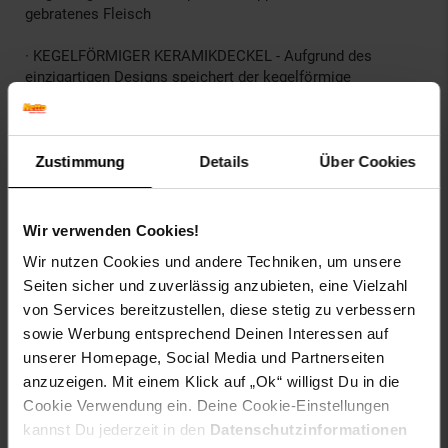
gebratenes Fleisch
· KEGELFÖRMIGER KERAMIKDECKEL - Aufgrund des
einzigartigen Designs speichert der kegelförmige
Keramikdeckel die Feuchtigkeit, die beim Kochen zirkuliert,
und bereichert das Essen mit kräftigen Aromen. Köstliche
Mahlzeiten garantiert!
Zustimmung
Details
Über Cookies
· VOM OFEN ZUM TISCH – Stellen Sie Ihr brutzelndes
Essen einfach mit der Tajine vom Herd auf den Tisch. Sie
hält die Wärme konstant, sodass das Essen nicht nur
Wir verwenden Cookies!
gleichmäßig kocht, sondern auch warm bleibt, bis es
Wir nutzen Cookies und andere Techniken, um unsere
verzehrfertig ist.
Seiten sicher und zuverlässig anzubieten, eine Vielzahl
von Services bereitzustellen, diese stetig zu verbessern
Spezifikationen:
sowie Werbung entsprechend Deinen Interessen auf
Farbe: Schwarz
unserer Homepage, Social Media und Partnerseiten
Beschichtung: Marmor
anzuzeigen. Mit einem Klick auf „Ok“ willigst Du in die
Abmessungen: ø 28cm
Cookie Verwendung ein. Deine Cookie-Einstellungen
kannst Du jederzeit in den
Datenschutzinformationen