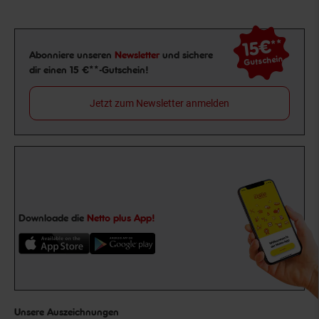
15€
**
Newsletter Anmeldung
Abonniere unseren
Newsletter
und sichere
Gutschein
dir einen 15 €**-Gutschein!
Jetzt zum Newsletter anmelden
Downloade die
Netto plus App!
Unsere Auszeichnungen