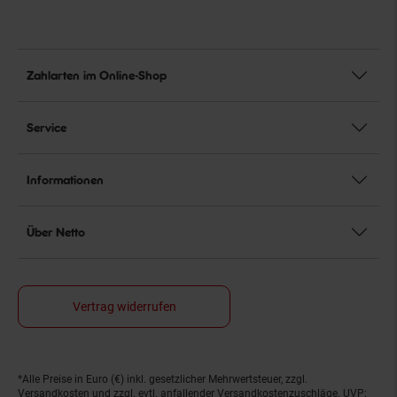
Zahlarten im Online-Shop
Service
Informationen
Über Netto
Vertrag widerrufen
*Alle Preise in Euro (€) inkl. gesetzlicher Mehrwertsteuer, zzgl.
Fußnoten
Versandkosten
und zzgl. evtl. anfallender Versandkostenzuschläge. UVP: