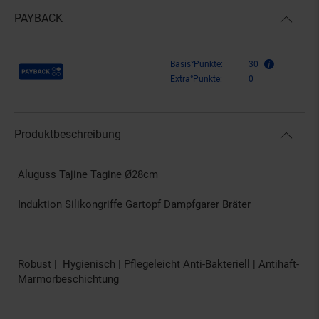
PAYBACK
Payback Punkte
Basis°Punkte:
30
Extra°Punkte:
0
Produktbeschreibung
Aluguss Tajine Tagine Ø28cm
Induktion Silikongriffe Gartopf Dampfgarer Bräter
Robust | Hygienisch | Pflegeleicht Anti-Bakteriell | Antihaft-
Marmorbeschichtung