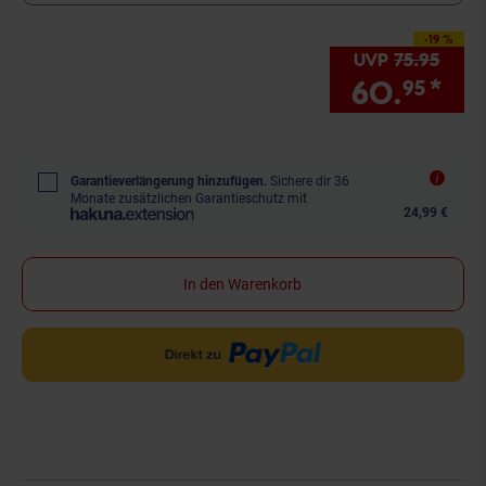
-19 %
Sie Sparen 19 Prozen
UVP
75.
95
UVP :
60.
*
Sie
95
Garantieverlängerung hinzufügen.
Sichere dir 36
Monate zusätzlichen Garantieschutz mit
24,99 €
In den Warenkorb