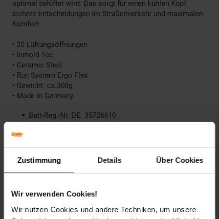
optimal belüftet wird. Das sorgt für einen kühlen Kopf,
sichere Entscheidungen im Straßenverkehr und maximalen
Komfort.
• 20 Lüftungsöffnungen
• Inmold Tec
• Ceramic Shell
• Run System Ergo Flex
• Gewicht: ca.300g
• Made in Germany
Batt-Reg.-Nr. DE: 35726610
Farbe: black matt
Gewicht: 300g
ProdSV Land: Germany
ProdSV PLZ: 85254
Zustimmung
Details
Über Cookies
ProdSV Hausnummer: 8-10
ProdSV Ort: Sulzemoos
ProdSV Straße: Hirschbergstraße
Wir verwenden Cookies!
Warnhinweis: Keine Warnhinweise vorhanden
Wir nutzen Cookies und andere Techniken, um unsere
productSafety Address: Hirschbergstraße 8-10, 85254