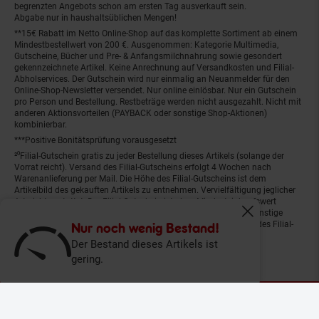
begrenzten Angebots schon am ersten Tag ausverkauft sein.
Abgabe nur in haushaltsüblichen Mengen!
**15€ Rabatt im Netto Online-Shop auf das komplette Sortiment ab einem
Mindestbestellwert von 200 €. Ausgenommen: Kategorie Multimedia,
Gutscheine, Bücher und Pre- & Anfangsmilchnahrung sowie gesondert
gekennzeichnete Artikel. Keine Anrechnung auf Versandkosten und Filial-
Abholservices. Der Gutschein wird nur einmalig an Neuanmelder für den
Online-Shop-Newsletter versendet. Nur online einlösbar. Nur ein Gutschein
pro Person und Bestellung. Restbeträge werden nicht ausgezahlt. Nicht mit
anderen Aktionsvorteilen (PAYBACK oder sonstige Shop-Aktionen)
kombinierbar.
***Positive Bonitätsprüfung vorausgesetzt
²⁰Filial-Gutschein gratis zu jeder Bestellung dieses Artikels (solange der
Vorrat reicht). Versand des Filial-Gutscheins erfolgt 4 Wochen nach
Warenanlieferung per Mail. Die Höhe des Filial-Gutscheins ist dem
Artikelbild des gekauften Artikels zu entnehmen. Vervielfältigung jeglicher
Art nicht gestattet. Der Filial-Gutschein ist ohne Mindesteinkaufswert
einlösbar. Nicht mit anderen Aktionsvorteilen (PAYBACK oder sonstige
Fenster schliess
Shop-Aktionen) kombinierbar. Der jeweilige Gültigkeitszeitraum des Filial-
Nur noch wenig Bestand!
Gutscheins ist darauf vermerkt.
Der Bestand dieses Artikels ist
gering.
© Netto Marken-Discount Stiftung & Co. KG |
Kontakt
|
Datenschutz
|
Impressum