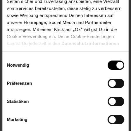
Seiten sicher und zuverlässig anzubieten, eine Vielzahl
Sulzemoos, Germany
von Services bereitzustellen, diese stetig zu verbessern
productSafety Email: info@alpina-sports.de
sowie Werbung entsprechend Deinen Interessen auf
productSafety Name: ALPINA SPORTS GmbH
unserer Homepage, Social Media und Partnerseiten
anzuzeigen. Mit einem Klick auf „Ok“ willigst Du in die
Gewählte Variante:
Cookie Verwendung ein. Deine Cookie-Einstellungen
Größe: 51-56cm
kannst Du jederzeit in den
Datenschutzinformationen
ändern bzw. widerrufen.
Artikelnummer: 2218529000
Einwilligungsauswahl
EAN: 4003692295163
Notwendig
Artikel gehört zur Kategorie:
Fahrradhelme
Präferenzen
Versandinformationen
Statistiken
Herstellerinformationen
Marketing