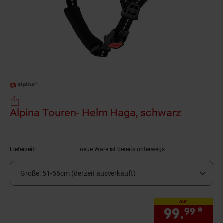
Alpina Touren- Helm Haga, schwarz
(Produkt
Lieferzeit:
neue Ware ist bereits unterwegs
Größe:
51-56cm (derzeit ausverkauft)
nur
99.
*
nur
99