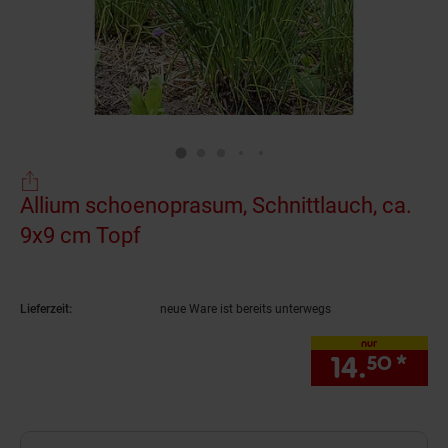
Allium schoenoprasum, Schnittlauch, ca.
9x9 cm Topf
(Produkt aktuell ausverkauft)
Lieferzeit:
neue Ware ist bereits unterwegs
nur
14.
*
nur
50