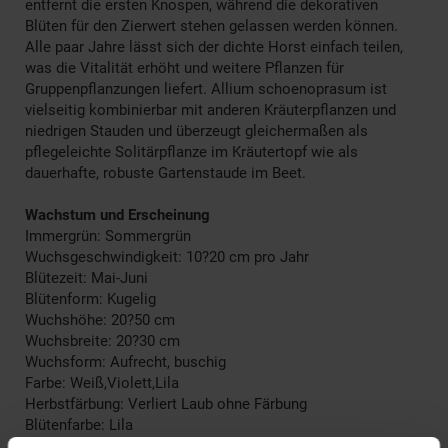
entfernt die ersten Knospen, während die dekorativen
Blüten für den Zierwert stehen gelassen werden können.
Alle paar Jahre lässt sich der dichte Horst einfach teilen,
was die Vitalität erhöht und weitere Pflanzen für
Gruppenpflanzungen liefert. Allium schoenoprasum ist
vielseitig kombinierbar mit anderen Kräuterpflanzen und
niedrigen Stauden und überzeugt gleichermaßen als
pflegeleichte Solitärpflanze im Kräutertopf wie als
dauerhafte, robuste Gartenstaude im Beet.
Wachstum und Erscheinung
Immergrün: Sommergrün
Wuchsgeschwindigkeit: 10?20 cm pro Jahr
Blütezeit: Mai-Juni
Blütenform: Kugelig
Wuchshöhe: 20?50 cm
Wuchsbreite: 20?30 cm
Wuchsform: Aufrecht, buschig
Farbe: Weiß,Violett,Lila
Herbstfärbung: Verliert Laub ohne Färbung
Blütenfarbe: Lila
Winterfarbe: Verblasst, bleibt halbschattig