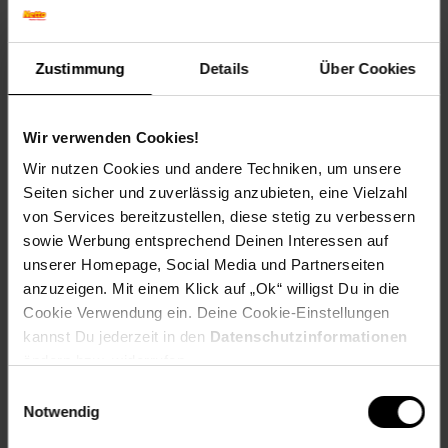
Geschmack: Würzig,Scharf,Zwiebelartig
Frucht: Keine Frucht
Zustimmung
Details
Über Cookies
Standort und Pflege
Standortempfehlung: Sonnig, feuchtigkeitsregulierend
Pflegeaufwand: Wenig,Gering
Wir verwenden Cookies!
Lichtbedarf: Sonnig-Halbschattig
Wasserbedarf: Mittel
Wir nutzen Cookies und andere Techniken, um unsere
Rückschnitt: Rückschnitt nach der Blüte.
Seiten sicher und zuverlässig anzubieten, eine Vielzahl
Schnittverträglichkeit: Gut
von Services bereitzustellen, diese stetig zu verbessern
Bodenansprüche: humos und durchlässig
sowie Werbung entsprechend Deinen Interessen auf
Nährstoffgehalt: Mittel
unserer Homepage, Social Media und Partnerseiten
Frosthärte: bis -30 °C
anzuzeigen. Mit einem Klick auf „Ok“ willigst Du in die
Verwendung: Im Bauerngarten,Zum Verzehr,Zum Kochen,Für
Salat,Für Saucen & Dips,Kübelpflanze, Bienenweide,
Cookie Verwendung ein. Deine Cookie-Einstellungen
Kräutergarten, Steingarten, Balkonpflanze
kannst Du jederzeit in den
Datenschutzinformationen
ändern bzw. widerrufen.
Eigenschaften
Einwilligungsauswahl
Duft: Leicht
Notwendig
Bestäuber: Insekten
Biodiversität: Bestäuberanlockend