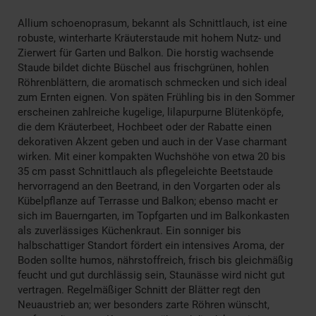
Allium schoenoprasum, bekannt als Schnittlauch, ist eine
robuste, winterharte Kräuterstaude mit hohem Nutz- und
Zierwert für Garten und Balkon. Die horstig wachsende
Staude bildet dichte Büschel aus frischgrünen, hohlen
Röhrenblättern, die aromatisch schmecken und sich ideal
zum Ernten eignen. Von späten Frühling bis in den Sommer
erscheinen zahlreiche kugelige, lilapurpurne Blütenköpfe,
die dem Kräuterbeet, Hochbeet oder der Rabatte einen
dekorativen Akzent geben und auch in der Vase charmant
wirken. Mit einer kompakten Wuchshöhe von etwa 20 bis
35 cm passt Schnittlauch als pflegeleichte Beetstaude
hervorragend an den Beetrand, in den Vorgarten oder als
Kübelpflanze auf Terrasse und Balkon; ebenso macht er
sich im Bauerngarten, im Topfgarten und im Balkonkasten
als zuverlässiges Küchenkraut. Ein sonniger bis
halbschattiger Standort fördert ein intensives Aroma, der
Boden sollte humos, nährstoffreich, frisch bis gleichmäßig
feucht und gut durchlässig sein, Staunässe wird nicht gut
vertragen. Regelmäßiger Schnitt der Blätter regt den
Neuaustrieb an; wer besonders zarte Röhren wünscht,