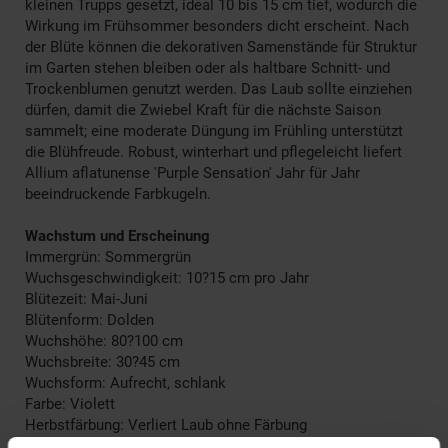
kleinen Trupps gesetzt, ideal 10 bis 15 cm tief, wodurch die
Wirkung im Frühsommer besonders dicht erscheint. Nach
der Blüte können die dekorativen Samenstände für Struktur
im Garten stehen bleiben oder als haltbare Schnitt- und
Trockenblumen genutzt werden. Das Laub sollte einziehen
dürfen, damit die Zwiebel Kraft für die nächste Saison
sammelt; eine moderate Düngung im Frühling unterstützt
die Blühfreude. Robust, winterhart und pflegeleicht liefert
Allium aflatunense 'Purple Sensation' Jahr für Jahr
beeindruckende Farbkugeln.
Wachstum und Erscheinung
Immergrün: Sommergrün
Wuchsgeschwindigkeit: 10?15 cm pro Jahr
Blütezeit: Mai-Juni
Blütenform: Dolden
Wuchshöhe: 80?100 cm
Wuchsbreite: 30?45 cm
Wuchsform: Aufrecht, schlank
Farbe: Violett
Herbstfärbung: Verliert Laub ohne Färbung
Blütenfarbe: Violett