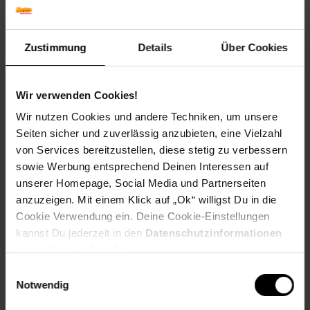
Winterfarbe: Verblasst, bleibt halbschattig
Geschmack: X
Frucht: Keine Frucht
Zustimmung
Details
Über Cookies
Blattform: Lineal
Standort und Pflege
Wir verwenden Cookies!
Standortempfehlung: Sonnig, durchlässig
Pflegeaufwand: Mittel
Wir nutzen Cookies und andere Techniken, um unsere
Lichtbedarf: Sonnig-Halbschattig
Seiten sicher und zuverlässig anzubieten, eine Vielzahl
Wasserbedarf: Mittel
von Services bereitzustellen, diese stetig zu verbessern
Rückschnitt: Rückschnitt nach der Blüte.
sowie Werbung entsprechend Deinen Interessen auf
Schnittverträglichkeit: Schlecht
unserer Homepage, Social Media und Partnerseiten
Bodenansprüche: humos und gut durchlässig
anzuzeigen. Mit einem Klick auf „Ok“ willigst Du in die
Nährstoffgehalt: Mittel
Frosthärte: bis -28 °C
Cookie Verwendung ein. Deine Cookie-Einstellungen
Verwendung: In Klein- und Vorgärten,In Parkanlagen,Im
kannst Du jederzeit in den
Datenschutzinformationen
Staudenbeet,Solitärpflanzung, Staudenbeet, Schnittblume,
ändern bzw. widerrufen.
Bienenweide, Kübelpflanze
Einwilligungsauswahl
Notwendig
Eigenschaften
Duft: Leicht