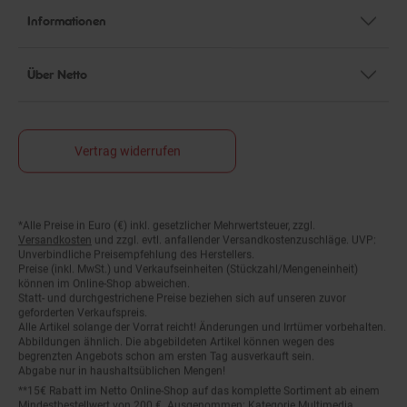
Informationen
Über Netto
Vertrag widerrufen
*Alle Preise in Euro (€) inkl. gesetzlicher Mehrwertsteuer, zzgl.
Fußnoten
Versandkosten
und zzgl. evtl. anfallender Versandkostenzuschläge. UVP:
Unverbindliche Preisempfehlung des Herstellers.
Preise (inkl. MwSt.) und Verkaufseinheiten (Stückzahl/Mengeneinheit)
können im Online-Shop abweichen.
Statt- und durchgestrichene Preise beziehen sich auf unseren zuvor
geforderten Verkaufspreis.
Alle Artikel solange der Vorrat reicht! Änderungen und Irrtümer vorbehalten.
Abbildungen ähnlich. Die abgebildeten Artikel können wegen des
begrenzten Angebots schon am ersten Tag ausverkauft sein.
Abgabe nur in haushaltsüblichen Mengen!
**15€ Rabatt im Netto Online-Shop auf das komplette Sortiment ab einem
Mindestbestellwert von 200 €. Ausgenommen: Kategorie Multimedia,