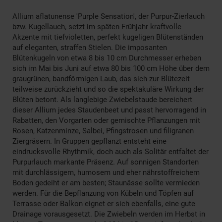
Allium aflatunense 'Purple Sensation', der Purpur-Zierlauch
bzw. Kugellauch, setzt im späten Frühjahr kraftvolle
Akzente mit tiefvioletten, perfekt kugeligen Blütenständen
auf eleganten, straffen Stielen. Die imposanten
Blütenkugeln von etwa 8 bis 10 cm Durchmesser erheben
sich im Mai bis Juni auf etwa 80 bis 100 cm Höhe über dem
graugrünen, bandförmigen Laub, das sich zur Blütezeit
teilweise zurückzieht und so die spektakuläre Wirkung der
Blüten betont. Als langlebige Zwiebelstaude bereichert
dieser Allium jedes Staudenbeet und passt hervorragend in
Rabatten, den Vorgarten oder gemischte Pflanzungen mit
Rosen, Katzenminze, Salbei, Pfingstrosen und filigranen
Ziergräsern. In Gruppen gepflanzt entsteht eine
eindrucksvolle Rhythmik, doch auch als Solitär entfaltet der
Purpurlauch markante Präsenz. Auf sonnigen Standorten
mit durchlässigem, humosem und eher nährstoffreichem
Boden gedeiht er am besten; Staunässe sollte vermieden
werden. Für die Bepflanzung von Kübeln und Töpfen auf
Terrasse oder Balkon eignet er sich ebenfalls, eine gute
Drainage vorausgesetzt. Die Zwiebeln werden im Herbst in