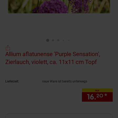
Allium aflatunense 'Purple Sensation',
Zierlauch, violett, ca. 11x11 cm Topf
(Produkt
Lieferzeit:
neue Ware ist bereits unterwegs
nur
16.
*
nur
20