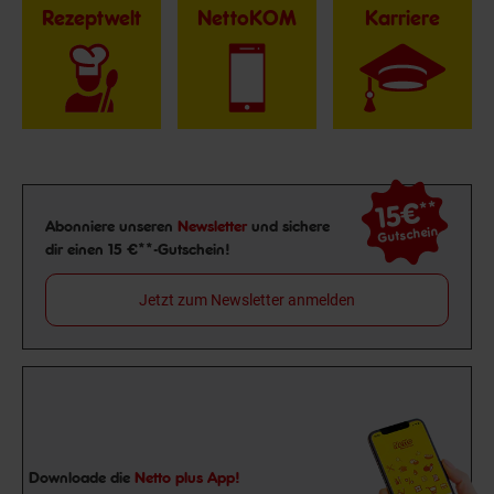
Rezeptwelt
NettoKOM
Karriere
15€
**
Newsletter Anmeldung
Abonniere unseren
Newsletter
und sichere
Gutschein
dir einen 15 €**-Gutschein!
Jetzt zum Newsletter anmelden
Downloade die
Netto plus App!