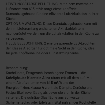
LEISTUNGSSTARKE BELÜFTUNG: Mit einem maximalen
Luftstrom von 615 m³/h sorgt diese kopffreie
Dunstabzugshaube für eine effiziente Luftzirkulation in Ihrer
Küche.
OPTION UMWÄLZUNG: Diese Dunstabzugshaube kann mit
den im Lieferumfang enthaltenen Aktivkohlefiltern
nachgerüstet werden, um die Luftzirkulation in der Küche zu
verbessern.
HELLE BELEUCHTUNG: 2 energiesparende LED-Leuchten
der Klasse A sorgen für optimale Sicht in der Küche, ideal
für jede Kopffreihaube oder Dunstabzugshaube.
Beschreibung:
Kochdünste, Fettgeruch, beschlagene Fronten – die
Schräghaube Klarstein Alina
räumt mit all dem auf. Mit
einem Abluftvolumen von
615 m³/h
und der
Energieeffizienzklasse
A
zieht sie Dämpfe, Gerüche und
Fettpartikel zuverlässig ab, bevor sie sich in der Küche
verteilen. Die schräge Glasfläche aus schwarzem
Sicherheitsglas oder Edelstahl sitzt nah an der Kochstelle