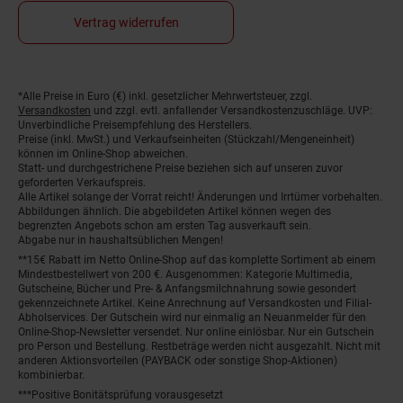
Vertrag widerrufen
*Alle Preise in Euro (€) inkl. gesetzlicher Mehrwertsteuer, zzgl.
Fußnoten
Versandkosten
und zzgl. evtl. anfallender Versandkostenzuschläge. UVP:
Unverbindliche Preisempfehlung des Herstellers.
Preise (inkl. MwSt.) und Verkaufseinheiten (Stückzahl/Mengeneinheit)
können im Online-Shop abweichen.
Statt- und durchgestrichene Preise beziehen sich auf unseren zuvor
geforderten Verkaufspreis.
Alle Artikel solange der Vorrat reicht! Änderungen und Irrtümer vorbehalten.
Abbildungen ähnlich. Die abgebildeten Artikel können wegen des
begrenzten Angebots schon am ersten Tag ausverkauft sein.
Abgabe nur in haushaltsüblichen Mengen!
**15€ Rabatt im Netto Online-Shop auf das komplette Sortiment ab einem
Mindestbestellwert von 200 €. Ausgenommen: Kategorie Multimedia,
Gutscheine, Bücher und Pre- & Anfangsmilchnahrung sowie gesondert
gekennzeichnete Artikel. Keine Anrechnung auf Versandkosten und Filial-
Abholservices. Der Gutschein wird nur einmalig an Neuanmelder für den
Online-Shop-Newsletter versendet. Nur online einlösbar. Nur ein Gutschein
pro Person und Bestellung. Restbeträge werden nicht ausgezahlt. Nicht mit
anderen Aktionsvorteilen (PAYBACK oder sonstige Shop-Aktionen)
kombinierbar.
***Positive Bonitätsprüfung vorausgesetzt