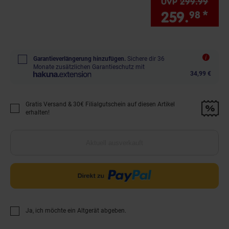
UVP
299.
99
UVP 
259.
*
Sie
98
Garantieverlängerung hinzufügen.
Sichere dir 36
Monate zusätzlichen Garantieschutz mit
34,99 €
Gratis Versand & 30€ Filialgutschein auf diesen Artikel
Promotion "Gratis Versand &amp; 30€ Filialgutschein auf diesen Artikel 
erhalten!
Aktuell ausverkauft
Ja, ich möchte ein Altgerät abgeben.