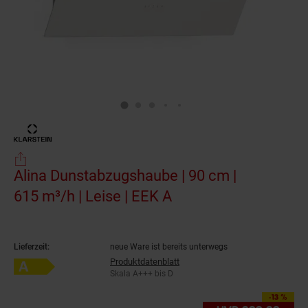
Alina Dunstabzugshaube | 90 cm |
615 m³/h | Leise | EEK A
(Produkt aktuell aus
Lieferzeit:
neue Ware ist bereits unterwegs
Produktdatenblatt
Energieeffizienzklasse A auf Skala A+++ bis D
Skala A+++ bis D
-13 %
Sie Sparen 13 Prozent,