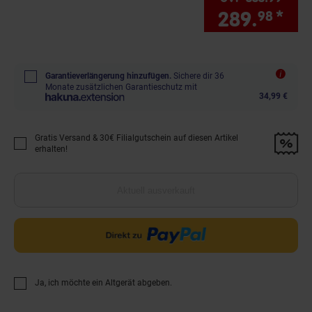
289.
*
Sie
98
Garantieverlängerung hinzufügen.
Sichere dir 36
Monate zusätzlichen Garantieschutz mit
34,99 €
Gratis Versand & 30€ Filialgutschein auf diesen Artikel
Promotion "Gratis Versand &amp; 30€ Filialgutschein auf diesen Artikel 
erhalten!
Aktuell ausverkauft
Ja, ich möchte ein Altgerät abgeben.