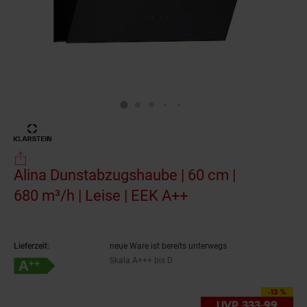
Alina Dunstabzugshaube | 60 cm |
680 m³/h | Leise | EEK A++
(Produkt aktuell 
Lieferzeit:
neue Ware ist bereits unterwegs
Skala A+++ bis D
Energieeffizienzklasse A++ auf Skala A+++ bis D
-13 %
Sie Sparen 13 Prozent,
UVP
333.
99
UVP :