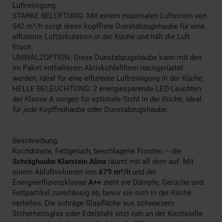
Luftreinigung.
STARKE BELÜFTUNG: Mit einem maximalen Luftstrom von
542 m³/h sorgt diese kopffreie Dunstabzugshaube für eine
effiziente Luftzirkulation in der Küche und hält die Luft
frisch.
UMWÄLZOPTION: Diese Dunstabzugshaube kann mit den
im Paket enthaltenen Aktivkohlefiltern nachgerüstet
werden, ideal für eine effiziente Luftreinigung in der Küche.
HELLE BELEUCHTUNG: 2 energiesparende LED-Leuchten
der Klasse A sorgen für optimale Sicht in der Küche, ideal
für jede Kopffreihaube oder Dunstabzugshaube.
Beschreibung:
Kochdünste, Fettgeruch, beschlagene Fronten – die
Schräghaube Klarstein Alina
räumt mit all dem auf. Mit
einem Abluftvolumen von
679 m³/h
und der
Energieeffizienzklasse
A++
zieht sie Dämpfe, Gerüche und
Fettpartikel zuverlässig ab, bevor sie sich in der Küche
verteilen. Die schräge Glasfläche aus schwarzem
Sicherheitsglas oder Edelstahl sitzt nah an der Kochstelle