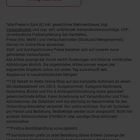
*Alle Preise in Euro (€) inkl. gesetzlicher Mehrwertsteuer, zzgl.
Fußnoten
Versandkosten
und zzgl. evtl. anfallender Versandkostenzuschläge. UVP:
Unverbindliche Preisempfehlung des Herstellers.
Preise (inkl. MwSt.) und Verkaufseinheiten (Stückzahl/Mengeneinheit)
können im Online-Shop abweichen.
Statt- und durchgestrichene Preise beziehen sich auf unseren zuvor
geforderten Verkaufspreis.
Alle Artikel solange der Vorrat reicht! Änderungen und Irrtümer vorbehalten.
Abbildungen ähnlich. Die abgebildeten Artikel können wegen des
begrenzten Angebots schon am ersten Tag ausverkauft sein.
Abgabe nur in haushaltsüblichen Mengen!
**15€ Rabatt im Netto Online-Shop auf das komplette Sortiment ab einem
Mindestbestellwert von 200 €. Ausgenommen: Kategorie Multimedia,
Gutscheine, Bücher und Pre- & Anfangsmilchnahrung sowie gesondert
gekennzeichnete Artikel. Keine Anrechnung auf Versandkosten und Filial-
Abholservices. Der Gutschein wird nur einmalig an Neuanmelder für den
Online-Shop-Newsletter versendet. Nur online einlösbar. Nur ein Gutschein
pro Person und Bestellung. Restbeträge werden nicht ausgezahlt. Nicht mit
anderen Aktionsvorteilen (PAYBACK oder sonstige Shop-Aktionen)
kombinierbar.
***Positive Bonitätsprüfung vorausgesetzt
²⁰Filial-Gutschein gratis zu jeder Bestellung dieses Artikels (solange der