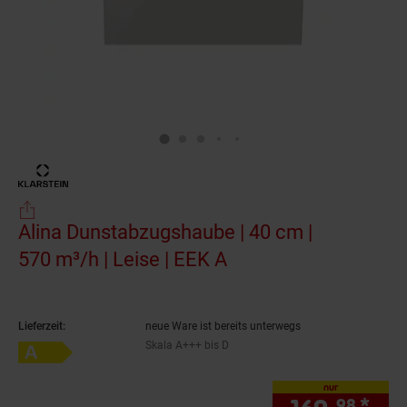
Alina Dunstabzugshaube | 40 cm |
570 m³/h | Leise | EEK A
(Produkt aktuell aus
Lieferzeit:
neue Ware ist bereits unterwegs
Skala A+++ bis D
Energieeffizienzklasse A auf Skala A+++ bis D
nur
98