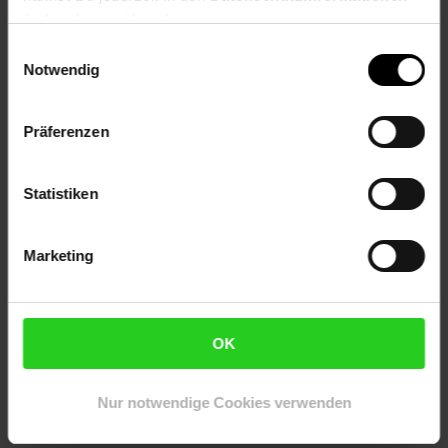
2 x Kaminverkleidung
ändern bzw. widerrufen.
2 Aktivkohlefilter
Einwilligungsauswahl
Montagematerial
Notwendig
Mehrsprachige Bedienungsanleitung
Präferenzen
Abmessungen:
Maße: ca. 39,8 x 114 x 37,6 cm (BxHxT ohne
Kaminverblendung)
Statistiken
Länge Stromkabel: ca. 120 cm
Gewicht: ca. 12,6 kg
Marketing
Artikelnummer: 2858400000
EAN: 4060656536328
Artikel gehört zur Kategorie:
Dunstabzugshauben
OK
Nur notwendige Cookies verwenden
Versandinformationen