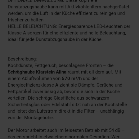
OPTIONALE UMWÄLZUNG: Diese kopffreie
Dunstabzugshaube kann mit Aktivkohlefiltern nachgerüstet
werden, um die Luft in der Küche effizient zu reinigen und
frischer zu halten.
HELLE BELEUCHTUNG: Energiesparende LED-Leuchten der
Klasse A sorgen für eine effiziente und helle Beleuchtung,
ideal für jede Dunstabzugshaube in der Küche.
Beschreibung:
Kochdünste, Fettgeruch, beschlagene Fronten – die
Schräghaube Klarstein Alina
räumt mit all dem auf. Mit
einem Abluftvolumen von
570 m³/h
und der
Energieeffizienzklasse
A
zieht sie Dämpfe, Gerüche und
Fettpartikel zuverlässig ab, bevor sie sich in der Küche
verteilen. Die schräge Glasfläche aus schwarzem
Sicherheitsglas oder Edelstahl sitzt nah an der Kochstelle
und leitet den Luftstrom direkt in die Filter – unabhängig
von der Montagehöhe.
Der Motor arbeitet auch im leisesten Betrieb mit 54 dB –
das entspricht in etwa einem normalen Gespräch. Wer