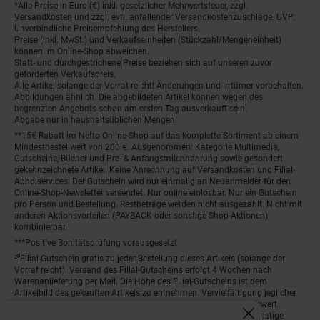
*Alle Preise in Euro (€) inkl. gesetzlicher Mehrwertsteuer, zzgl.
Fußnoten
Versandkosten
und zzgl. evtl. anfallender Versandkostenzuschläge. UVP:
Unverbindliche Preisempfehlung des Herstellers.
Preise (inkl. MwSt.) und Verkaufseinheiten (Stückzahl/Mengeneinheit)
können im Online-Shop abweichen.
Statt- und durchgestrichene Preise beziehen sich auf unseren zuvor
geforderten Verkaufspreis.
Alle Artikel solange der Vorrat reicht! Änderungen und Irrtümer vorbehalten.
Abbildungen ähnlich. Die abgebildeten Artikel können wegen des
begrenzten Angebots schon am ersten Tag ausverkauft sein.
Abgabe nur in haushaltsüblichen Mengen!
**15€ Rabatt im Netto Online-Shop auf das komplette Sortiment ab einem
Mindestbestellwert von 200 €. Ausgenommen: Kategorie Multimedia,
Gutscheine, Bücher und Pre- & Anfangsmilchnahrung sowie gesondert
gekennzeichnete Artikel. Keine Anrechnung auf Versandkosten und Filial-
Abholservices. Der Gutschein wird nur einmalig an Neuanmelder für den
Online-Shop-Newsletter versendet. Nur online einlösbar. Nur ein Gutschein
pro Person und Bestellung. Restbeträge werden nicht ausgezahlt. Nicht mit
anderen Aktionsvorteilen (PAYBACK oder sonstige Shop-Aktionen)
kombinierbar.
***Positive Bonitätsprüfung vorausgesetzt
²⁰Filial-Gutschein gratis zu jeder Bestellung dieses Artikels (solange der
Vorrat reicht). Versand des Filial-Gutscheins erfolgt 4 Wochen nach
Warenanlieferung per Mail. Die Höhe des Filial-Gutscheins ist dem
Artikelbild des gekauften Artikels zu entnehmen. Vervielfältigung jeglicher
Art nicht gestattet. Der Filial-Gutschein ist ohne Mindesteinkaufswert
einlösbar. Nicht mit anderen Aktionsvorteilen (PAYBACK oder sonstige
Fenster schliess