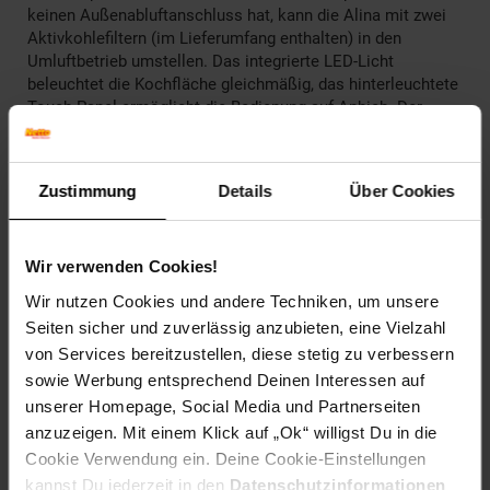
keinen Außenabluftanschluss hat, kann die Alina mit zwei
Aktivkohlefiltern (im Lieferumfang enthalten) in den
Umluftbetrieb umstellen. Das integrierte LED-Licht
beleuchtet die Kochfläche gleichmäßig, das hinterleuchtete
Touch-Panel ermöglicht die Bedienung auf Anhieb. Der
Aluminium-Fettfilter lässt sich einfach in der Spülmaschine
reinigen – kein Austausch nötig.
Zustimmung
Details
Über Cookies
Die Klarstein Alina passt ideal in kleine bis mittelgroße
Küchen mit Standarddeckenhöhen. Das Schrägdesign wirkt
moderner als klassische Kaminzüge und ist bei
Küchenrenovierungen eine beliebte Wahl. Zur
Wir verwenden Cookies!
Wandmontage empfehlen wir einen Abstand von 65–75 cm
Wir nutzen Cookies und andere Techniken, um unsere
über der Kochfläche für optimale Abzugsleistung.
Seiten sicher und zuverlässig anzubieten, eine Vielzahl
von Services bereitzustellen, diese stetig zu verbessern
Hol dir die Klarstein Alina und genieß beim Kochen frische
sowie Werbung entsprechend Deinen Interessen auf
Luft statt Dunstschleier.
unserer Homepage, Social Media und Partnerseiten
anzuzeigen. Mit einem Klick auf „Ok“ willigst Du in die
Lieferumfang:
Cookie Verwendung ein. Deine Cookie-Einstellungen
Dunstabzugshaube
kannst Du jederzeit in den
Datenschutzinformationen