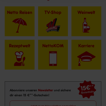
Netto Reisen
TV-Shop
Weinwelt
Rezeptwelt
NettoKOM
Karriere
15€
**
Newsletter Anmeldung
Abonniere unseren
Newsletter
und sichere
Gutschein
dir einen 15 €**-Gutschein!