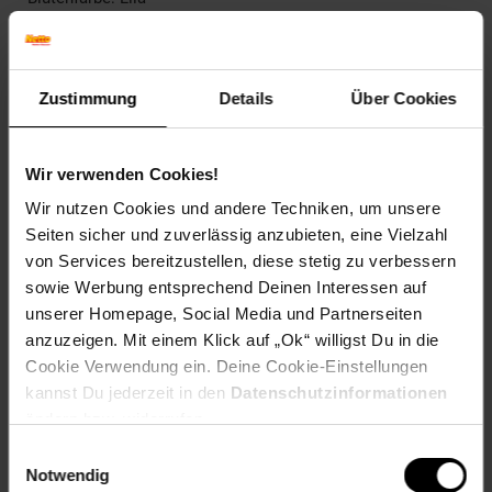
Fruchtfarbe: Purpurviolett
Winterfarbe: Immergrün
Geschmack: Süß,Süß-säuerlich
Frucht: Essbare Früchte
Zustimmung
Details
Über Cookies
Blattform: Handförmig
Blattrand: Ganzrandig
Wir verwenden Cookies!
Standort und Pflege
Standortempfehlung: Halbschattig, windgeschützt
Wir nutzen Cookies und andere Techniken, um unsere
Pflegeaufwand: Mittel
Seiten sicher und zuverlässig anzubieten, eine Vielzahl
Lichtbedarf: Halbschattig-Sonnig
von Services bereitzustellen, diese stetig zu verbessern
Wasserbedarf: Mittel
sowie Werbung entsprechend Deinen Interessen auf
Rückschnitt: Rückschnitt nach der Blüte.
unserer Homepage, Social Media und Partnerseiten
Schnittverträglichkeit: Gut
anzuzeigen. Mit einem Klick auf „Ok“ willigst Du in die
Bodenansprüche: humos und gut durchlässig
Nährstoffgehalt: Mittel
Cookie Verwendung ein. Deine Cookie-Einstellungen
Frosthärte: bis -23 °C
kannst Du jederzeit in den
Datenschutzinformationen
Verwendung: Als Sichtschutz,Als Fassadenbegrünung,Zum
ändern bzw. widerrufen.
Verzehr,Kletterpflanze, Sichtschutz, Pergola, Duftgarten,
Einwilligungsauswahl
Bienenweide
Notwendig