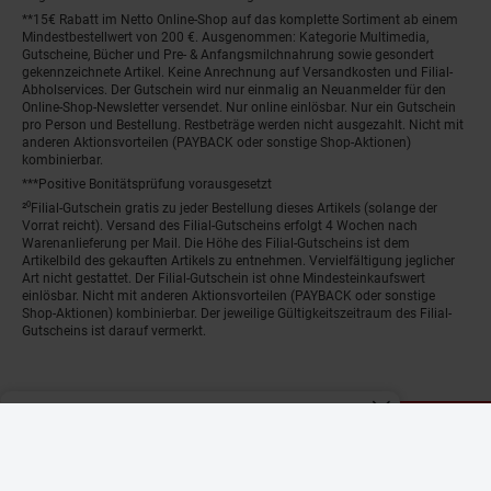
**15€ Rabatt im Netto Online-Shop auf das komplette Sortiment ab einem
Mindestbestellwert von 200 €. Ausgenommen: Kategorie Multimedia,
Gutscheine, Bücher und Pre- & Anfangsmilchnahrung sowie gesondert
gekennzeichnete Artikel. Keine Anrechnung auf Versandkosten und Filial-
Abholservices. Der Gutschein wird nur einmalig an Neuanmelder für den
Online-Shop-Newsletter versendet. Nur online einlösbar. Nur ein Gutschein
pro Person und Bestellung. Restbeträge werden nicht ausgezahlt. Nicht mit
anderen Aktionsvorteilen (PAYBACK oder sonstige Shop-Aktionen)
kombinierbar.
***Positive Bonitätsprüfung vorausgesetzt
²⁰Filial-Gutschein gratis zu jeder Bestellung dieses Artikels (solange der
Vorrat reicht). Versand des Filial-Gutscheins erfolgt 4 Wochen nach
Warenanlieferung per Mail. Die Höhe des Filial-Gutscheins ist dem
Artikelbild des gekauften Artikels zu entnehmen. Vervielfältigung jeglicher
Art nicht gestattet. Der Filial-Gutschein ist ohne Mindesteinkaufswert
einlösbar. Nicht mit anderen Aktionsvorteilen (PAYBACK oder sonstige
Shop-Aktionen) kombinierbar. Der jeweilige Gültigkeitszeitraum des Filial-
Gutscheins ist darauf vermerkt.
© Netto Marken-Discount Stiftung & Co. KG |
Kontakt
|
Datenschutz
|
Impressum
Fenster schliess
Nur noch wenig Bestand!