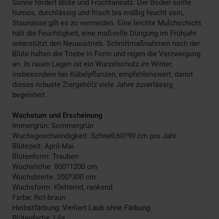
Sonne fördert Blüte und Fruchtansatz. Der Boden sollte
humos, durchlässig und frisch bis mäßig feucht sein,
Staunässe gilt es zu vermeiden. Eine leichte Mulchschicht
hält die Feuchtigkeit, eine maßvolle Düngung im Frühjahr
unterstützt den Neuaustrieb. Schnittmaßnahmen nach der
Blüte halten die Triebe in Form und regen die Verzweigung
an. In rauen Lagen ist ein Wurzelschutz im Winter,
insbesondere bei Kübelpflanzen, empfehlenswert, damit
dieses robuste Ziergehölz viele Jahre zuverlässig
begeistert.
Wachstum und Erscheinung
Immergrün: Sommergrün
Wuchsgeschwindigkeit: Schnell,60?90 cm pro Jahr
Blütezeit: April-Mai
Blütenform: Trauben
Wuchshöhe: 800?1200 cm
Wuchsbreite: 200?300 cm
Wuchsform: Kletternd, rankend
Farbe: Rot-braun
Herbstfärbung: Verliert Laub ohne Färbung
Blütenfarbe: Lila