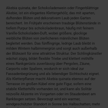
Akebia quinata, der Schokoladenwein oder Fingerblättrige
Akebie, ist ein elegantes Klettergehölz, das mit aparten,
duftenden Blüten und dekorativem Laub jeden Garten
bereichert. Im Frühjahr erscheinen traubige Blütenstände in
tiefem Purpur bis schokoladenbraun, häufig mit feinem
Vanille-Schokoladen-Duft, wobei größere, glockige
weibliche Blüten von zierlicheren männlichen Blüten
begleitet werden. Das fünffingrige, ledrige Laub bleibt in
milden Wintern halbimmergrün und sorgt auch außerhalb
der Blütezeit für eine attraktive Struktur. Der Schlingkünstler
wächst zügig, bildet flexible Triebe und klettert mithilfe
eines Rankgerüsts zuverlässig über Pergolen, Zäune,
Carports oder Spaliere, wodurch er sich ideal zur
Fassadenbegrünung und als lebendiger Sichtschutz eignet.
Als Kletterpflanze macht Akebia quinata ebenso auf der
Terrasse im großen Kübel eine gute Figur, sofern eine
stabile Kletterhilfe vorhanden ist, und kann als Solitär
reizvolle Akzente im Vorgarten oder im Staudenbeet am
Rankbogen setzen. Bevorzugt wird ein warmer,
windgeschützter Standort in Sonne bis Halbschatten; mehr