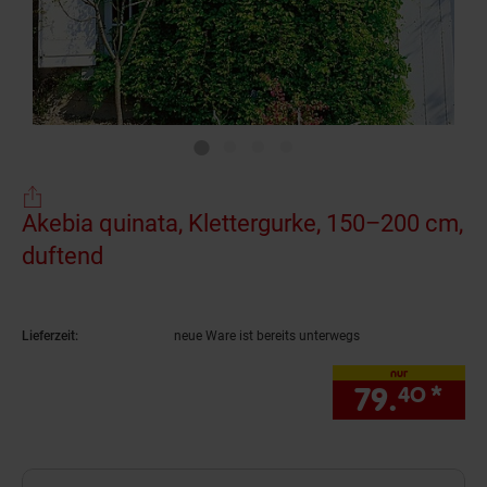
Akebia quinata, Klettergurke, 150–200 cm,
duftend
(Produkt aktuell ausverkauft)
Lieferzeit:
neue Ware ist bereits unterwegs
nur
79.
*
nur
40