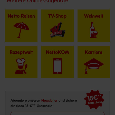
Fußzeile
Weitere Online-Angebote
Netto Reisen
TV-Shop
Weinwelt
Rezeptwelt
NettoKOM
Karriere
15€
**
Newsletter Anmeldung
Abonniere unseren
Newsletter
und sichere
Gutschein
dir einen 15 €**-Gutschein!