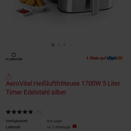
AeroVital Heißluftfritteuse 1700W 5 Liter
Timer Edelstahl silber
Kundenbewertung: 5 von 5 Sternen
(1
Kundenbewertungen
)
Verfügbarkeit:
Auf Lager
Lieferzeit:
ca. 5 Werktage