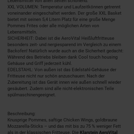
Lebensmittel von allen Seiten schonend.
XXL VOLUMEN: Temperatur und Laufzeitkönnen getrennt
voneinander eingeschaltet werden. Der große XXL Basket
bietet mit seinen 5,4 Litern Platz für eine große Menge
Pommes Frites oder alle möglichen Arten von
Lebensmitteln.
SICHERHEIT: Dabei ist die AeroVital Heißluftfritteuse
besonders zeit- und nergiesparend im Vergleich zu einem
Backofen! Natürlich wurde auch an die Sicherheit gedacht:
Während des Betriebs bleiben dank Cool touch housing
Gehäuse und Griff jederzeit kühl.
EDELSTAHL: Von außen ist das Edelstahl-Gehäuse der
Fritteuse nicht nur schön anzuschauen: Nach der
Zubereitung ist das Gerät innen wie außen schnell wieder
gesäubert. Zudem sind alle nicht-elektronischen Teile
spülmaschinengeeignet.
Beschreibung:
Knusprige Pommes, saftige Chicken Wings, goldbraune
Mozzarella-Sticks – und das mit bis zu 75 % weniger Fett
als in der klassischen Fritteuse. Die
Klarstein AeroVital