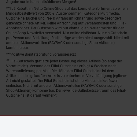
Abgabe nur in haushaltsüblichen Mengen!
**15€ Rabatt im Netto Online-Shop auf das komplette Sortiment ab einem
Mindestbestellwert von 200 €. Ausgenommen: Kategorie Multimedia,
Gutscheine, Bücher und Pre- & Anfangsmilchnahrung sowie gesondert
gekennzeichnete Artikel. Keine Anrechnung auf Versandkosten und Filial-
Abholservices. Der Gutschein wird nur einmalig an Neuanmelder für den
Online-Shop-Newsletter versendet. Nur online einlösbar. Nur ein Gutschein
pro Person und Bestellung. Restbeträge werden nicht ausgezahlt. Nicht mit
anderen Aktionsvorteilen (PAYBACK oder sonstige Shop-Aktionen)
kombinierbar.
***Positive Bonitätsprüfung vorausgesetzt
²⁰Filial-Gutschein gratis zu jeder Bestellung dieses Artikels (solange der
Vorrat reicht). Versand des Filial-Gutscheins erfolgt 4 Wochen nach
Warenanlieferung per Mail. Die Höhe des Filial-Gutscheins ist dem
Artikelbild des gekauften Artikels zu entnehmen. Vervielfältigung jeglicher
Art nicht gestattet. Der Filial-Gutschein ist ohne Mindesteinkaufswert
einlösbar. Nicht mit anderen Aktionsvorteilen (PAYBACK oder sonstige
Shop-Aktionen) kombinierbar. Der jeweilige Gültigkeitszeitraum des Filial-
Gutscheins ist darauf vermerkt.
© Netto Marken-Discount Stiftung & Co. KG |
Kontakt
|
Datenschutz
|
Impressum