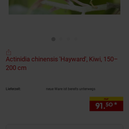
Actinidia chinensis 'Hayward', Kiwi, 150–
200 cm
(Produkt aktuell ausverkauft)
Lieferzeit:
neue Ware ist bereits unterwegs
nur
91.
*
nur
50