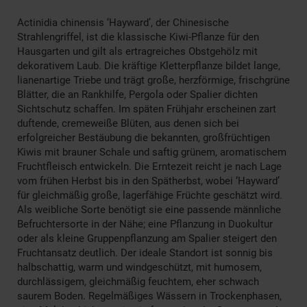
Actinidia chinensis ‘Hayward’, der Chinesische
Strahlengriffel, ist die klassische Kiwi-Pflanze für den
Hausgarten und gilt als ertragreiches Obstgehölz mit
dekorativem Laub. Die kräftige Kletterpflanze bildet lange,
lianenartige Triebe und trägt große, herzförmige, frischgrüne
Blätter, die an Rankhilfe, Pergola oder Spalier dichten
Sichtschutz schaffen. Im späten Frühjahr erscheinen zart
duftende, cremeweiße Blüten, aus denen sich bei
erfolgreicher Bestäubung die bekannten, großfrüchtigen
Kiwis mit brauner Schale und saftig grünem, aromatischem
Fruchtfleisch entwickeln. Die Erntezeit reicht je nach Lage
vom frühen Herbst bis in den Spätherbst, wobei ‘Hayward’
für gleichmäßig große, lagerfähige Früchte geschätzt wird.
Als weibliche Sorte benötigt sie eine passende männliche
Befruchtersorte in der Nähe; eine Pflanzung in Duokultur
oder als kleine Gruppenpflanzung am Spalier steigert den
Fruchtansatz deutlich. Der ideale Standort ist sonnig bis
halbschattig, warm und windgeschützt, mit humosem,
durchlässigem, gleichmäßig feuchtem, eher schwach
saurem Boden. Regelmäßiges Wässern in Trockenphasen,