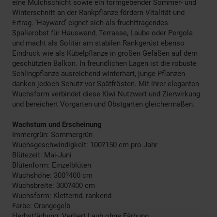
eine Mulchschicht sowie ein formgebender Sommer- und
Winterschnitt an der Rankpflanze fördern Vitalität und
Ertrag. ‘Hayward’ eignet sich als fruchttragendes
Spalierobst für Hauswand, Terrasse, Laube oder Pergola
und macht als Solitär am stabilen Rankgerüst ebenso
Eindruck wie als Kübelpflanze in großen Gefäßen auf dem
geschützten Balkon. In freundlichen Lagen ist die robuste
Schlingpflanze ausreichend winterhart, junge Pflanzen
danken jedoch Schutz vor Spätfrösten. Mit ihrer eleganten
Wuchsform verbindet diese Kiwi Nutzwert und Zierwirkung
und bereichert Vorgarten und Obstgarten gleichermaßen.
Wachstum und Erscheinung
Immergrün: Sommergrün
Wuchsgeschwindigkeit: 100?150 cm pro Jahr
Blütezeit: Mai-Juni
Blütenform: Einzelblüten
Wuchshöhe: 300?400 cm
Wuchsbreite: 300?400 cm
Wuchsform: Kletternd, rankend
Farbe: Orangegelb
Herbstfärbung: Verliert Laub ohne Färbung