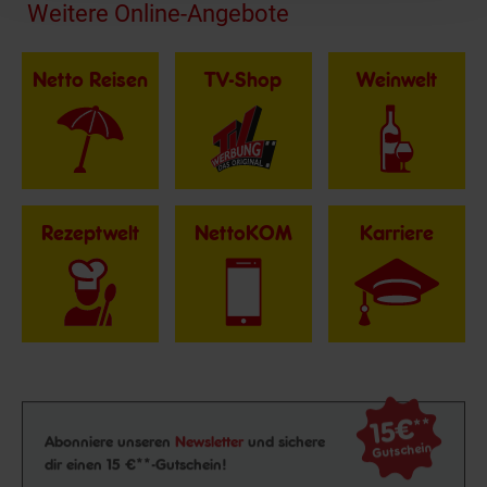
Fußzeile
Weitere Online-Angebote
Netto Reisen
TV-Shop
Weinwelt
Rezeptwelt
NettoKOM
Karriere
15€
**
Newsletter Anmeldung
Abonniere unseren
Newsletter
und sichere
Gutschein
dir einen 15 €**-Gutschein!