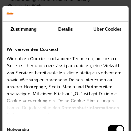
Blütenfarbe: Weiß
Fruchtfarbe: Braun
Winterfarbe: Verliert Blätter, kahl
Geschmack: Erfrischend,Süß-säuerlich
Zustimmung
Details
Über Cookies
Frucht: Essbare Beeren
Blattform: Rundlich
Standort und Pflege
Wir verwenden Cookies!
Standortempfehlung: Sonnig, windgeschützt
Wir nutzen Cookies und andere Techniken, um unsere
Pflegeaufwand: Mittel,Hoch
Seiten sicher und zuverlässig anzubieten, eine Vielzahl
Lichtbedarf: Sonnig-Halbschattig
von Services bereitzustellen, diese stetig zu verbessern
Wasserbedarf: Mittel
Rückschnitt: Rückschnitt im Spätwinter
sowie Werbung entsprechend Deinen Interessen auf
Schnittverträglichkeit: Gut
unserer Homepage, Social Media und Partnerseiten
Bodenansprüche: humos und gut durchlässig
anzuzeigen. Mit einem Klick auf „Ok“ willigst Du in die
Nährstoffgehalt: Hoch
Cookie Verwendung ein. Deine Cookie-Einstellungen
Frosthärte: bis -12 °C
kannst Du jederzeit in den
Datenschutzinformationen
Verwendung: Als Fassadenbegrünung,Für Marmeladen &
ändern bzw. widerrufen.
Gelee,Für Süßspeisen,Zum Frischverzehr,Kletterpflanze,
Obstgarten, Kübelpflanze, Sichtschutz, Bienenweide
Einwilligungsauswahl
Notwendig