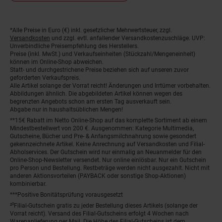
*Alle Preise in Euro (€) inkl. gesetzlicher Mehrwertsteuer, zzgl.
Fußnoten
Versandkosten
und zzgl. evtl. anfallender Versandkostenzuschläge. UVP:
Unverbindliche Preisempfehlung des Herstellers.
Preise (inkl. MwSt.) und Verkaufseinheiten (Stückzahl/Mengeneinheit)
können im Online-Shop abweichen.
Statt- und durchgestrichene Preise beziehen sich auf unseren zuvor
geforderten Verkaufspreis.
Alle Artikel solange der Vorrat reicht! Änderungen und Irrtümer vorbehalten.
Abbildungen ähnlich. Die abgebildeten Artikel können wegen des
begrenzten Angebots schon am ersten Tag ausverkauft sein.
Abgabe nur in haushaltsüblichen Mengen!
**15€ Rabatt im Netto Online-Shop auf das komplette Sortiment ab einem
Mindestbestellwert von 200 €. Ausgenommen: Kategorie Multimedia,
Gutscheine, Bücher und Pre- & Anfangsmilchnahrung sowie gesondert
gekennzeichnete Artikel. Keine Anrechnung auf Versandkosten und Filial-
Abholservices. Der Gutschein wird nur einmalig an Neuanmelder für den
Online-Shop-Newsletter versendet. Nur online einlösbar. Nur ein Gutschein
pro Person und Bestellung. Restbeträge werden nicht ausgezahlt. Nicht mit
anderen Aktionsvorteilen (PAYBACK oder sonstige Shop-Aktionen)
kombinierbar.
***Positive Bonitätsprüfung vorausgesetzt
²⁰Filial-Gutschein gratis zu jeder Bestellung dieses Artikels (solange der
Vorrat reicht). Versand des Filial-Gutscheins erfolgt 4 Wochen nach
Warenanlieferung per Mail. Die Höhe des Filial-Gutscheins ist dem