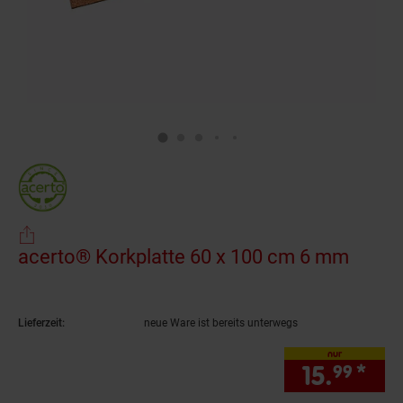
acerto® Korkplatte 60 x 100 cm 6 mm
(Produ
Lieferzeit:
neue Ware ist bereits unterwegs
nur
15.
*
nur
99