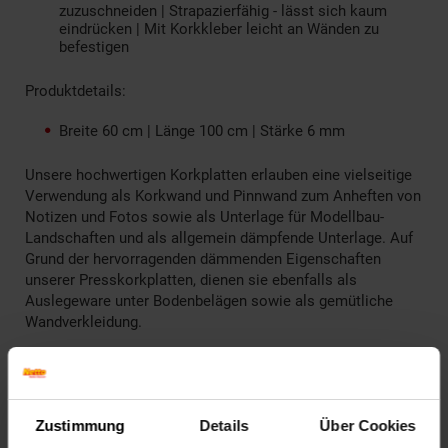
zuzuschneiden | Strapazierfähig - lässt sich kaum
eindrücken | Mit Korkkleber leicht an Wänden zu
befestigen
Produktdetails:
Breite 60 cm | Länge 100 cm | Stärke 6 mm
Unsere hochwertigen Korkplatten erlauben eine vielseitige
Verwendung als Korkwand und Pinnwand zum Anheften von
Notizen und Fotos sowie als Unterlage für Modellbau-
Landschaften und als allgemein dämpfende Unterlage. Auf
Grund der hervorragenden dämmenden Eigenschaften
unserer Presskorkplatten, dienen sie ebenfalls als
Auslegeware unter Bodenbelägen sowie als gemütliche
Wandverkleidung.
Highlights:
Hochelastisch
Schadstofffrei
Zustimmung
Details
Über Cookies