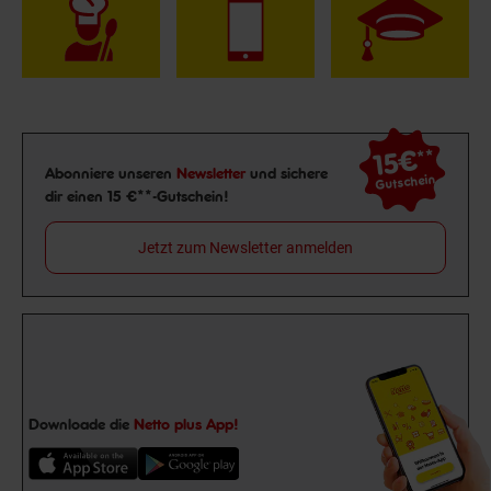
15€
**
Newsletter Anmeldung
Abonniere unseren
Newsletter
und sichere
Gutschein
dir einen 15 €**-Gutschein!
Jetzt zum Newsletter anmelden
Downloade die
Netto plus App!