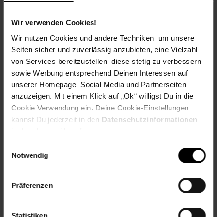
Antistatisch
Leicht zuzuschneiden
Strapazierfähig - Lässt sich kaum eindrücken
Wir verwenden Cookies!
mit Korkkleber Leicht an Wänden zu befestigen
Wir nutzen Cookies und andere Techniken, um unsere
Verwendung als Pinnwand, Unterlage für Modellbau-
Seiten sicher und zuverlässig anzubieten, eine Vielzahl
Landschaften, Korkwand, Werkstoff für Bastel-
von Services bereitzustellen, diese stetig zu verbessern
Arbeiten, Isolier-Matte / Dämmmatte, Untergrund um
Weltkarten aufzuhängen
sowie Werbung entsprechend Deinen Interessen auf
unserer Homepage, Social Media und Partnerseiten
Produktdetails:
anzuzeigen. Mit einem Klick auf „Ok“ willigst Du in die
Cookie Verwendung ein. Deine Cookie-Einstellungen
Breite 60 cm
kannst Du jederzeit in den
Datenschutzinformationen
Länge 100 cm
ändern bzw. widerrufen.
Stärke 6 mm
Einwilligungsauswahl
Profitieren Sie von den einzigartigen Eigenschaften dieses
Notwendig
hochwertigen Naturprodukts!
Artikelnummer: 2197884000
Präferenzen
EAN: 4052398403310
Artikel gehört zur Kategorie:
Außenbodenbeläge
Statistiken