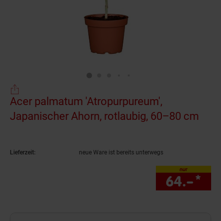
Acer palmatum 'Atropurpureum',
Japanischer Ahorn, rotlaubig, 60–80 cm
(Pro
Lieferzeit:
neue Ware ist bereits unterwegs
nur
64.–
*
nur