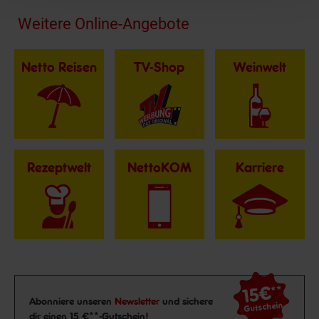
Fußzeile
Weitere Online-Angebote
Netto Reisen
TV-Shop
Weinwelt
Rezeptwelt
NettoKOM
Karriere
15€
**
Newsletter Anmeldung
Abonniere unseren
Newsletter
und sichere
Gutschein
dir einen 15 €**-Gutschein!