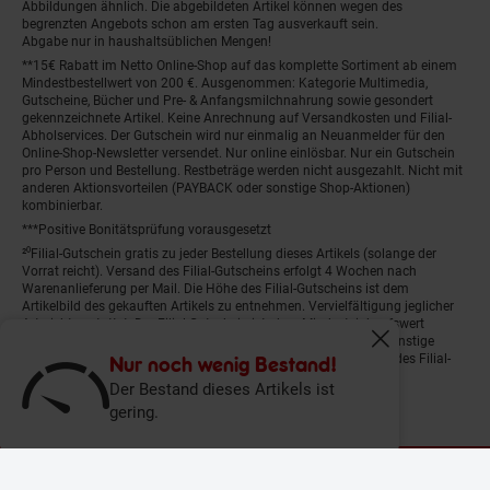
Abbildungen ähnlich. Die abgebildeten Artikel können wegen des
begrenzten Angebots schon am ersten Tag ausverkauft sein.
Abgabe nur in haushaltsüblichen Mengen!
**15€ Rabatt im Netto Online-Shop auf das komplette Sortiment ab einem
Mindestbestellwert von 200 €. Ausgenommen: Kategorie Multimedia,
Gutscheine, Bücher und Pre- & Anfangsmilchnahrung sowie gesondert
gekennzeichnete Artikel. Keine Anrechnung auf Versandkosten und Filial-
Abholservices. Der Gutschein wird nur einmalig an Neuanmelder für den
Online-Shop-Newsletter versendet. Nur online einlösbar. Nur ein Gutschein
pro Person und Bestellung. Restbeträge werden nicht ausgezahlt. Nicht mit
anderen Aktionsvorteilen (PAYBACK oder sonstige Shop-Aktionen)
kombinierbar.
***Positive Bonitätsprüfung vorausgesetzt
²⁰Filial-Gutschein gratis zu jeder Bestellung dieses Artikels (solange der
Vorrat reicht). Versand des Filial-Gutscheins erfolgt 4 Wochen nach
Warenanlieferung per Mail. Die Höhe des Filial-Gutscheins ist dem
Artikelbild des gekauften Artikels zu entnehmen. Vervielfältigung jeglicher
Art nicht gestattet. Der Filial-Gutschein ist ohne Mindesteinkaufswert
einlösbar. Nicht mit anderen Aktionsvorteilen (PAYBACK oder sonstige
Fenster schliess
Shop-Aktionen) kombinierbar. Der jeweilige Gültigkeitszeitraum des Filial-
Nur noch wenig Bestand!
Gutscheins ist darauf vermerkt.
Der Bestand dieses Artikels ist
gering.
© Netto Marken-Discount Stiftung & Co. KG |