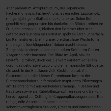
Acer palmatum ‘Atropurpureum’, der Japanische
Fächerahorn bzw. Fächer-Ahorn, ist ein edles Laubgehölz
mit ganzjährigem Blattschmuckcharakter. Seine tief
geschlitzten, purpurroten bis dunkelroten Blätter treiben im
Frühjahr intensiv aus, bleiben den Sommer über stabil
gefärbt und leuchten im Herbst in spektakulären Scharlach-
bis Karmin­tönen. Die filigrane, breitbuschige Wuchsform
mit elegant überhängenden Trieben macht dieses
Ziergehölz zu einem ausdrucksstarken Solitär im Garten,
Vorgarten oder Innenhof. Die Blüte im April/Mai ist
unauffällig rötlich, doch der Zierwert entsteht vor allem
durch das dekorative Laub und die harmonische Silhouette,
die auch in der Blattlosen Zeit Struktur bietet. Als
Gartenstrauch oder kleiner Gartenbaum kommt der
Blattschmuckahorn in fernöstlich inspirierten Pflanzungen,
am Teichrand mit ausreichender Drainage, in Beeten und
Rabatten sowie als Kübelpflanze auf Terrasse und Balkon
hervorragend zur Geltung. In Gruppenpflanzungen schafft er
ruhige, edle Akzente und lässt sich mit
schattenverträglichen Stauden, Gräsern und Immergrünen