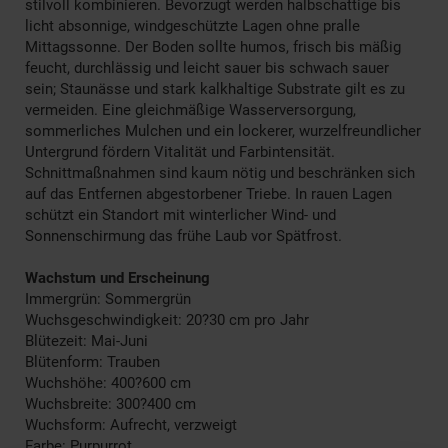
stilvoll kombinieren. Bevorzugt werden halbschattige bis
licht absonnige, windgeschützte Lagen ohne pralle
Mittagssonne. Der Boden sollte humos, frisch bis mäßig
feucht, durchlässig und leicht sauer bis schwach sauer
sein; Staunässe und stark kalkhaltige Substrate gilt es zu
vermeiden. Eine gleichmäßige Wasserversorgung,
sommerliches Mulchen und ein lockerer, wurzelfreundlicher
Untergrund fördern Vitalität und Farbintensität.
Schnittmaßnahmen sind kaum nötig und beschränken sich
auf das Entfernen abgestorbener Triebe. In rauen Lagen
schützt ein Standort mit winterlicher Wind- und
Sonnenschirmung das frühe Laub vor Spätfrost.
Wachstum und Erscheinung
Immergrün: Sommergrün
Wuchsgeschwindigkeit: 20?30 cm pro Jahr
Blütezeit: Mai-Juni
Blütenform: Trauben
Wuchshöhe: 400?600 cm
Wuchsbreite: 300?400 cm
Wuchsform: Aufrecht, verzweigt
Farbe: Purpurrot