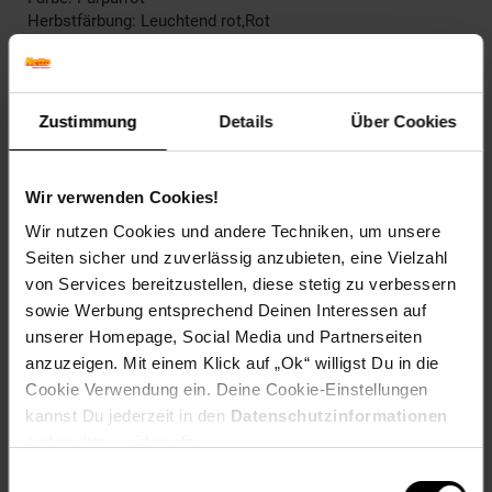
Herbstfärbung: Leuchtend rot,Rot
Blattfarbe: Purpurrot
Blütenfarbe: Rot
Fruchtfarbe: Rot-braun
Winterfarbe: Verblasst, bleibt halbschattig
Zustimmung
Details
Über Cookies
Geschmack: X
Frucht: Keine Frucht
Blattform: Tief geschlitzt
Wir verwenden Cookies!
Standort und Pflege
Wir nutzen Cookies und andere Techniken, um unsere
Standortempfehlung: Halbschattig, windgeschützt
Seiten sicher und zuverlässig anzubieten, eine Vielzahl
Pflegeaufwand: Mittel
von Services bereitzustellen, diese stetig zu verbessern
Lichtbedarf: Halbschattig-Sonnig
sowie Werbung entsprechend Deinen Interessen auf
Wasserbedarf: Mittel
unserer Homepage, Social Media und Partnerseiten
Rückschnitt: Rückschnitt im Spätwinter.
anzuzeigen. Mit einem Klick auf „Ok“ willigst Du in die
Schnittverträglichkeit: Gut
Bodenansprüche: humos und gut durchlässig
Cookie Verwendung ein. Deine Cookie-Einstellungen
Nährstoffgehalt: Mittel
kannst Du jederzeit in den
Datenschutzinformationen
Frosthärte: bis -20 °C
ändern bzw. widerrufen.
Verwendung: Solitärpflanzung, Kübelpflanze, Ziergarten,
Einwilligungsauswahl
Schattengarten, Bonsai