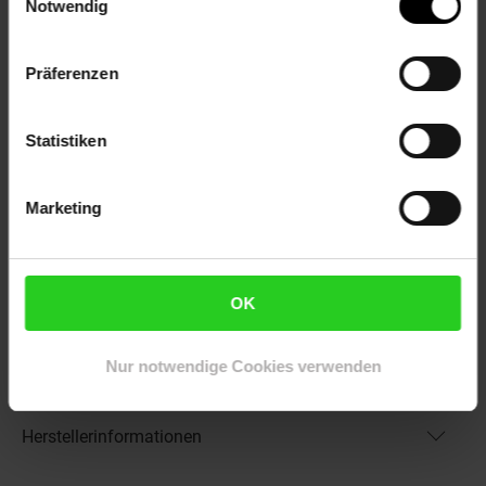
Notwendig
Eigenschaften
Duft: Kein Duft
Präferenzen
Bestäuber: Wind
Biodiversität: Lebensraumvielfalt fördern
Gechlecht: Zwitter
Statistiken
Lebenszeit: Mehrjährig
Besonderheit: Rote Blätter
Marketing
Artikelnummer: 2797296000
EAN: 4063654317142
Artikel gehört zur Kategorie:
Pflanzen
OK
Nur notwendige Cookies verwenden
Versandinformationen
Herstellerinformationen